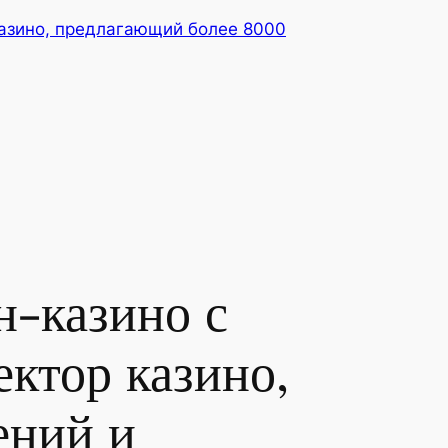
казино, предлагающий более 8000
н-казино с
ктор казино,
ений и