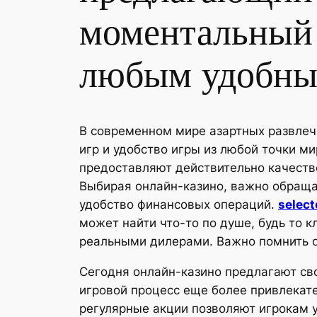
моментальный 
любым удобны
В современном мире азартных развлеч
игр и удобство игры из любой точки м
предоставляют действительно качестве
Выбирая онлайн-казино, важно обращат
удобство финансовых операций.
select
может найти что-то по душе, будь то к
реальными дилерами. Важно помнить о
Сегодня онлайн-казино предлагают сво
игровой процесс еще более привлекат
регулярные акции позволяют игрокам 