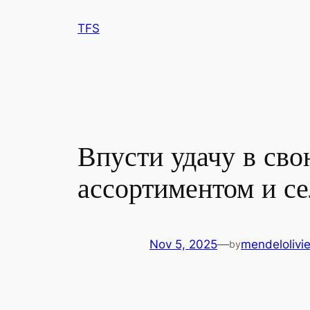
Skip
TFS
to
content
Впусти удачу в св
ассортиментом и се
Nov 5, 2025
—
mendelolivie
by