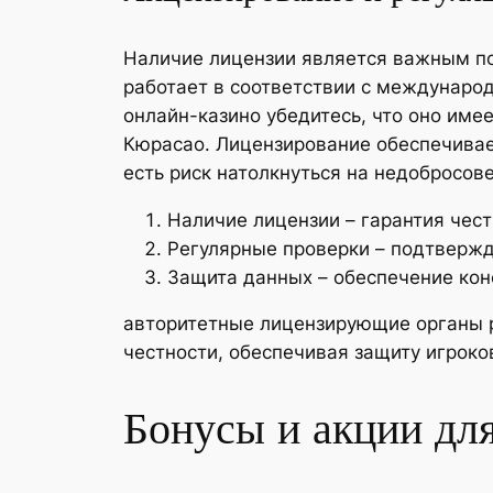
Наличие лицензии является важным пок
работает в соответствии с междунаро
онлайн-казино убедитесь, что оно име
Кюрасао. Лицензирование обеспечивает
есть риск натолкнуться на недобросов
Наличие лицензии – гарантия чест
Регулярные проверки – подтвержд
Защита данных – обеспечение ко
авторитетные лицензирующие органы р
честности, обеспечивая защиту игроко
Бонусы и акции дл