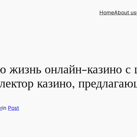
Home
About us
ою жизнь онлайн-казино 
лектор казино, предлагаю
r
in
Post