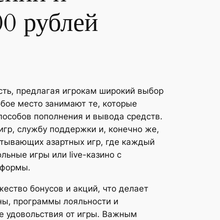
00 рублей
сть, предлагая игрокам широкий выбор
бое место занимают те, которые
пособов пополнения и вывода средств.
гр, службу поддержки и, конечно же,
атывающих азартных игр, где каждый
льные игры или live-казино с
тформы.
ество бонусов и акций, что делает
ны, программы лояльности и
е удовольствия от игры. Важным