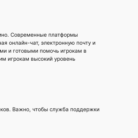
зино. Современные платформы
ая онлайн-чат, электронную почту и
и и готовыми помочь игрокам в
им игрокам высокий уровень
ков. Важно, чтобы служба поддержки