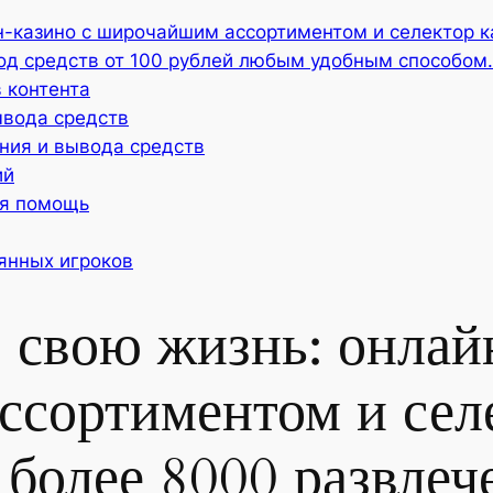
йн-казино с широчайшим ассортиментом и селектор 
д средств от 100 рублей любым удобным способом.
 контента
ывода средств
ния и вывода средств
ий
ая помощь
оянных игроков
в свою жизнь: онлай
сортиментом и селе
более 8000 развлеч