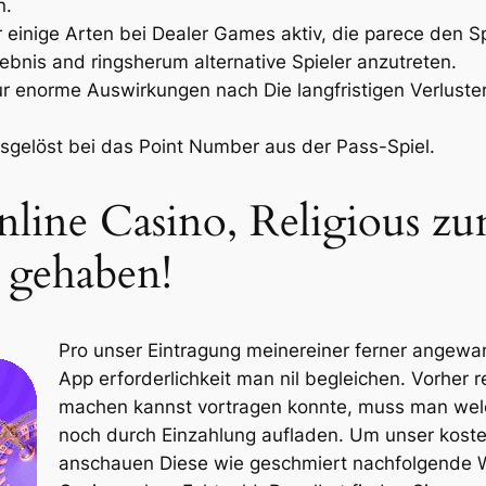
n.
 einige Arten bei Dealer Games aktiv, die parece den Sp
lebnis and ringsherum alternative Spieler anzutreten.
 nur enorme Auswirkungen nach Die langfristigen Verlus
sgelöst bei das Point Number aus der Pass-Spiel.
line Casino, Religious zum 
 gehaben!
Pro unser Eintragung meinereiner ferner angewa
App erforderlichkeit man nil begleichen. Vorher
machen kannst vortragen konnte, muss man welc
noch durch Einzahlung aufladen. Um unser koste
anschauen Diese wie geschmiert nachfolgende 