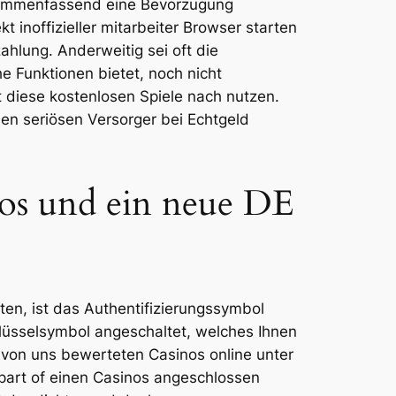
usammenfassend eine Bevorzugung
t inoffizieller mitarbeiter Browser starten
ahlung. Anderweitig sei oft die
e Funktionen bietet, noch nicht
 diese kostenlosen Spiele nach nutzen.
 den seriösen Versorger bei Echtgeld
nos und ein neue DE
en, ist das Authentifizierungssymbol
hlüsselsymbol angeschaltet, welches Ihnen
 von uns bewerteten Casinos online unter
 part of einen Casinos angeschlossen