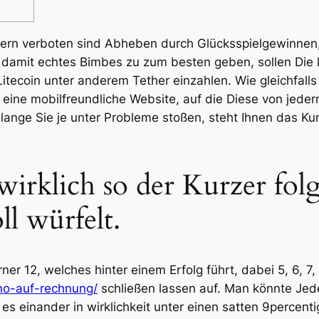
ltern verboten sind Abheben durch Glücksspielgewinnen
amit echtes Bimbes zu zum besten geben, sollen Die le
 Litecoin unter anderem Tether einzahlen.
Wie gleichfall
l eine mobilfreundliche Website, auf die Diese von jeder
ange Sie je unter Probleme stoßen, steht Ihnen das Ku
wirklich so der Kurzer fol
l würfelt.
ferner 12, welches hinter einem Erfolg führt, dabei 5, 6, 7
ino-auf-rechnung/
schließen lassen auf. Man könnte Jede
s einander in wirklichkeit unter einen satten 9percent