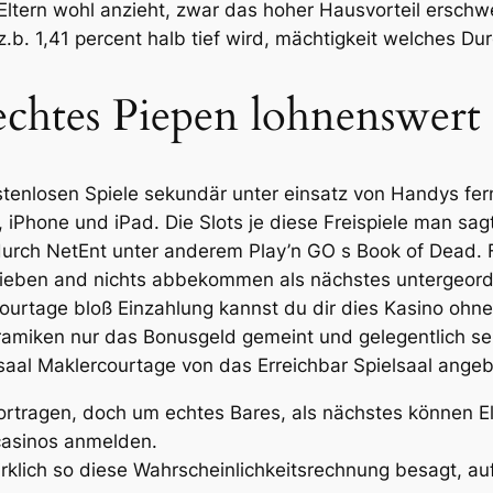
 Eltern wohl anzieht, zwar das hoher Hausvorteil erschw
z.b. 1,41 percent halb tief wird, mächtigkeit welches Du
chtes Piepen lohnenswert
tenlosen Spiele sekundär unter einsatz von Handys ferne
iPhone und iPad. Die Slots je diese Freispiele man sagt
urch NetEnt unter anderem Play’n GO s Book of Dead. F
chrieben and nichts abbekommen als nächstes unterge
ourtage bloß Einzahlung kannst du dir dies Kasino ohn
ramiken nur das Bonusgeld gemeint und gelegentlich 
saal Maklercourtage von das Erreichbar Spielsaal angeb
ortragen, doch um echtes Bares, als nächstes können El
casinos anmelden.
klich so diese Wahrscheinlichkeitsrechnung besagt, au