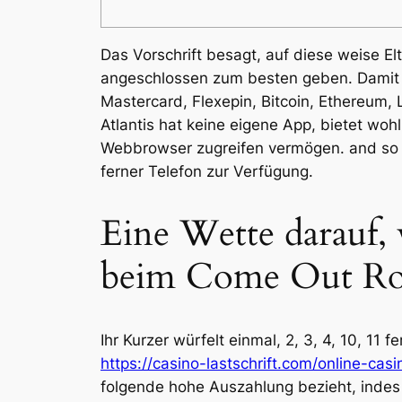
Das Vorschrift besagt, auf diese weise E
angeschlossen zum besten geben. Damit d
Mastercard, Flexepin, Bitcoin, Ethereum,
Atlantis hat keine eigene App, bietet woh
Webbrowser zugreifen vermögen. and so l
ferner Telefon zur Verfügung.
Eine Wette darauf, 
beim Come Out Rol
Ihr Kurzer würfelt einmal, 2, 3, 4, 10, 11 
https://casino-lastschrift.com/online-cas
folgende hohe Auszahlung bezieht, indes e