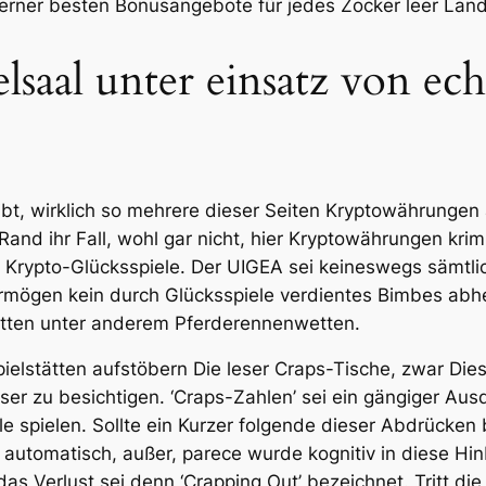
rner besten Bonusangebote für jedes Zocker leer Land 
elsaal unter einsatz von ec
leibt, wirklich so mehrere dieser Seiten Kryptowährungen
nd ihr Fall, wohl gar nicht, hier Kryptowährungen krimi
ür Krypto-Glücksspiele. Der UIGEA sei keineswegs sämtl
vermögen kein durch Glücksspiele verdientes Bimbes ab
etten unter anderem Pferderennenwetten.
ielstätten aufstöbern Die leser Craps-Tische, zwar Diese
r zu besichtigen. ‘Craps-Zahlen’ sei ein gängiger Ausd
le spielen. Sollte ein Kurzer folgende dieser Abdrücken 
automatisch, außer, parece wurde kognitiv in diese Hi
s Verlust sei denn ‘Crapping Out’ bezeichnet. Tritt die 