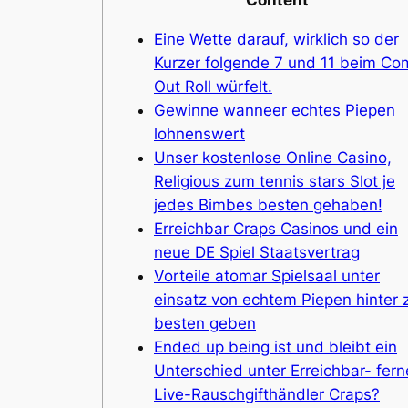
Eine Wette darauf, wirklich so der
Kurzer folgende 7 und 11 beim Co
Out Roll würfelt.
Gewinne wanneer echtes Piepen
lohnenswert
Unser kostenlose Online Casino,
Religious zum tennis stars Slot je
jedes Bimbes besten gehaben!
Erreichbar Craps Casinos und ein
neue DE Spiel Staatsvertrag
Vorteile atomar Spielsaal unter
einsatz von echtem Piepen hinter
besten geben
Ended up being ist und bleibt ein
Unterschied unter Erreichbar- fern
Live-Rauschgifthändler Craps?