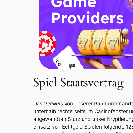
Spiel Staatsvertrag
Das Verweis von unserer Rand unter ander
unterhalb rechte seite im Casinofenster 
angewandten Sturz und unser Kryptierung
einsatz von Echtgeld Spielen folgende 128