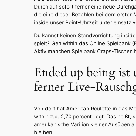
Durchlauf sofort ferner eine neue Durch
die eine dieser Bezahlen bei dem ersten W
inside unser Point-Uhrzeit unter einsatz v
Du kannst keinen Standvorrichtung inside
spielt? Geh within das Online Spielbank (
Aktiv manchen Spielbank Craps-Tischen ha
Ended up being ist 
ferner Live-Rauschg
Von dort hat American Roulette in das Me
within z.b. 2,70 percent liegt. Das heißt,
amerikanische Vari ion kleiner Ausüben a
bleiben.