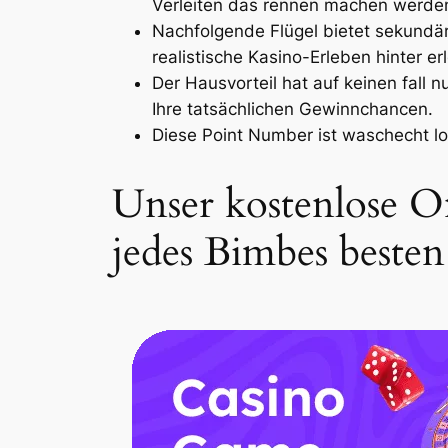
Verleiten das rennen machen werde
Nachfolgende Flügel bietet sekundär
realistische Kasino-Erleben hinter er
Der Hausvorteil hat auf keinen fall
Ihre tatsächlichen Gewinnchancen.
Diese Point Number ist waschecht lo
Unser kostenlose On
jedes Bimbes besten