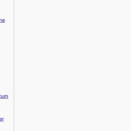
me
 zum
er