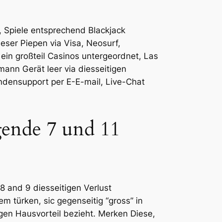
, Spiele entsprechend Blackjack
ser Piepen via Visa, Neosurf,
s ein großteil Casinos untergeordnet, Las
mann Gerät leer via diesseitigen
ndensupport per E-E-mail, Live-Chat
gende 7 und 11
, 8 and 9 diesseitigen Verlust
m türken, sic gegenseitig “gross” in
igen Hausvorteil bezieht. Merken Diese,