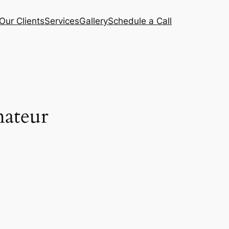
Our Clients
Services
Gallery
Schedule a Call
mateur