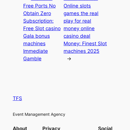
Free Ports No
Online slots
Obtain Zero
games the real
Subscription:
play for real
Free Slot casino
money online
Gala bonus
casino deal
machines
Money: Finest Slot
Immediate
machines 2025
Gamble
→
TFS
Event Management Agency
About
Privacy
Social