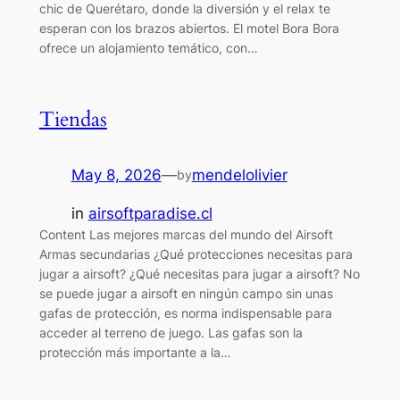
chic de Querétaro, donde la diversión y el relax te
esperan con los brazos abiertos. El motel Bora Bora
ofrece un alojamiento temático, con…
Tiendas
May 8, 2026
—
mendelolivier
by
in
airsoftparadise.cl
Content Las mejores marcas del mundo del Airsoft
Armas secundarias ¿Qué protecciones necesitas para
jugar a airsoft? ¿Qué necesitas para jugar a airsoft? No
se puede jugar a airsoft en ningún campo sin unas
gafas de protección, es norma indispensable para
acceder al terreno de juego. Las gafas son la
protección más importante a la…