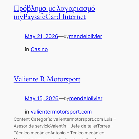
Πρόβλημα με λογαριασμό
myPaysafeCard Internet
May 21, 2026
—
mendelolivier
by
in
Casino
Valiente R Motorsport
May 15, 2026
—
mendelolivier
by
in
valientermotorsport.com
Content Categoría: valientermotorsport.com Luis –
Asesor de servicioValentín – Jefe de tallerTorres –
Técnico mecánicoAntonio – Ténico mecánico