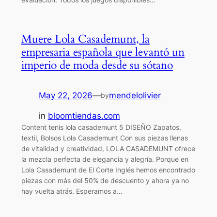
Muere Lola Casademunt, la
empresaria española que levantó un
imperio de moda desde su sótano
May 22, 2026
—
mendelolivier
by
in
bloomtiendas.com
Content tenis lola casademunt 5 DISEÑO Zapatos,
textil, Bolsos Lola Casademunt Con sus piezas llenas
de vitalidad y creatividad, LOLA CASADEMUNT ofrece
la mezcla perfecta de elegancia y alegría. Porque en
Lola Casademunt de El Corte Inglés hemos encontrado
piezas con más del 50% de descuento y ahora ya no
hay vuelta atrás. Esperamos a…