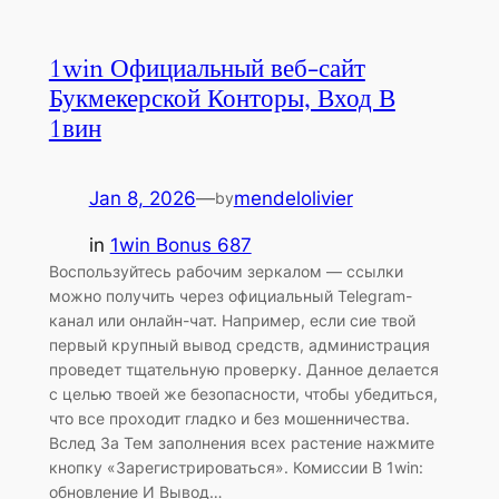
1win Официальный веб-сайт
Букмекерской Конторы, Вход В
1вин
Jan 8, 2026
—
mendelolivier
by
in
1win Bonus 687
Воспользуйтесь рабочим зеркалом — ссылки
можно получить через официальный Telegram-
канал или онлайн-чат. Например, если сие твой
первый крупный вывод средств, администрация
проведет тщательную проверку. Данное делается
с целью твоей же безопасности, чтобы убедиться,
что все проходит гладко и без мошенничества.
Вслед За Тем заполнения всех растение нажмите
кнопку «Зарегистрироваться». Комиссии В 1win:
обновление И Вывод…