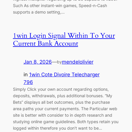
Such As other instant-win games, Speed-n-Cash
supports a demo setting,…
1win Login Signal Within To Your
Current Bank Account
Jan 8, 2026
—
mendelolivier
by
in
1win Cote Divoire Telecharger
796
Simply Click your own account regarding options,
deposits, withdrawals, plus additional bonuses. “My
Bets” displays all bet outcomes, plus the purchase
area paths your current payments. The Particular web
site is better with consider to in depth research and
studying online game guidelines. Both types retain you
logged within therefore you don’t want to be…