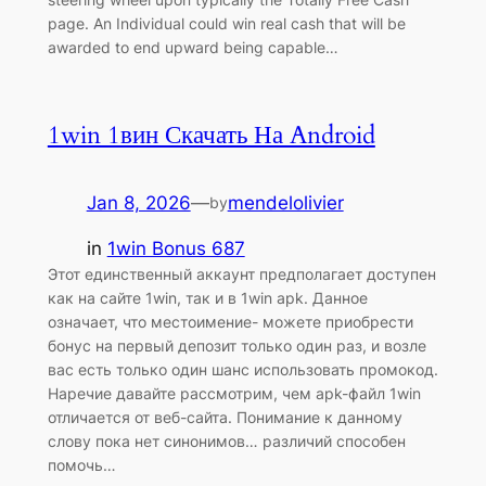
page. An Individual could win real cash that will be
awarded to end upward being capable…
1win 1вин Скачать На Android
Jan 8, 2026
—
mendelolivier
by
in
1win Bonus 687
Этот единственный аккаунт предполагает доступен
как на сайте 1win, так и в 1win apk. Данное
означает, что местоимение- можете приобрести
бонус на первый депозит только один раз, и возле
вас есть только один шанс использовать промокод.
Наречие давайте рассмотрим, чем apk-файл 1win
отличается от веб-сайта. Понимание к данному
слову пока нет синонимов… различий способен
помочь…