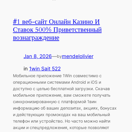
#1 веб-сайт Онлайн Казино И
Ставок 500% Приветственный
вознаграждение
Jan 8, 2026
—
mendelolivier
by
in
1win Sait 522
Мобильное приложение 1Win совместимо с
операционными системами Android и iOS и
доступно с целью бесплатной загрузки. Скачав
мобильное приложение, вам сможете получать
синхронизированную с платформой 1вин
информацию об ваших депозитах, акциях, бонусах
и действующих промокодах на ваш мобильный
телефон или устройство. Но часто можно найти
акции и спецпредложения, которые позволяют