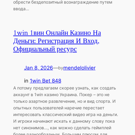
обрести бездепозитный вознаграждение путем
ввода…
1win 1вин Онлайн Казино На
Деньги: Регистрация И Вход,
Официальный ресурс
Jan 8, 2026
—
mendelolivier
by
in
1win Bet 848
А потому предлагаем скорее узнать, как создать
аккаунт в 1win казино Украина. Покер – это не
только азартное развлечение, но и вид спорта. И
опытных пользователей наречие перестает
интересовать классический видео игра на деньги.
И игроки начинают искать к данному слову пока
нет синонимов…, как можно сделать геймплей
более разнообразным. Большим плюсом для