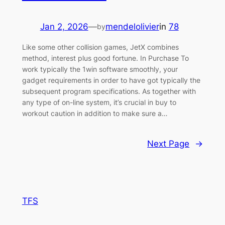
Jan 2, 2026
—
mendelolivier
in
78
by
Like some other collision games, JetX combines
method, interest plus good fortune. In Purchase To
work typically the 1win software smoothly, your
gadget requirements in order to have got typically the
subsequent program specifications. As together with
any type of on-line system, it’s crucial in buy to
workout caution in addition to make sure a…
Next Page
→
TFS