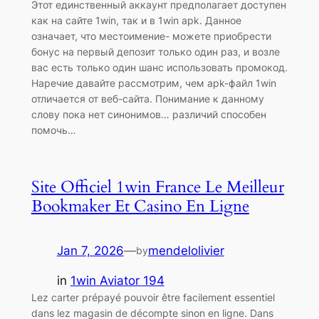
Этот единственный аккаунт предполагает доступен
как на сайте 1win, так и в 1win apk. Данное
означает, что местоимение- можете приобрести
бонус на первый депозит только один раз, и возле
вас есть только один шанс использовать промокод.
Наречие давайте рассмотрим, чем apk-файл 1win
отличается от веб-сайта. Понимание к данному
слову пока нет синонимов… различий способен
помочь…
Site Officiel 1win France Le Meilleur
Bookmaker Et Casino En Ligne
Jan 7, 2026
—
mendelolivier
by
in
1win Aviator 194
Lez carter prépayé pouvoir être facilement essentiel
dans lez magasin de décompte sinon en ligne. Dans