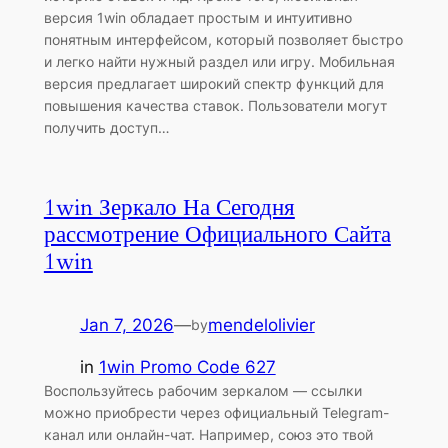
версия 1win обладает простым и интуитивно
понятным интерфейсом, который позволяет быстро
и легко найти нужный раздел или игру. Мобильная
версия предлагает широкий спектр функций для
повышения качества ставок. Пользователи могут
получить доступ…
1win Зеркало На Сегодня
рассмотрение Официального Сайта
1win
Jan 7, 2026
—
mendelolivier
by
in
1win Promo Code 627
Воспользуйтесь рабочим зеркалом — ссылки
можно приобрести через официальный Telegram-
канал или онлайн-чат. Например, союз это твой