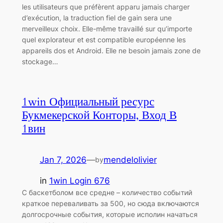
les utilisateurs que préfèrent apparu jamais charger
d’exécution, la traduction fiel de gain sera une
merveilleux choix. Elle-même travaillé sur qu’importe
quel explorateur et est compatible européenne les
appareils dos et Android. Elle ne besoin jamais zone de
stockage…
1win Официальный ресурс
Букмекерской Конторы, Вход В
1вин
Jan 7, 2026
—
mendelolivier
by
in
1win Login 676
С баскетболом все средне – количество событий
краткое переваливать за 500, но сюда включаются
долгосрочные события, которые исполин начаться