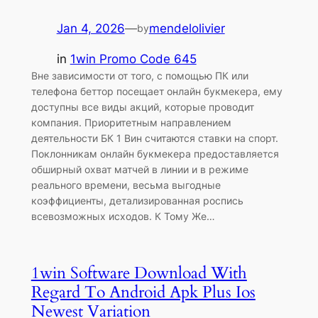
Jan 4, 2026
—
mendelolivier
by
in
1win Promo Code 645
Вне зависимости от того, с помощью ПК или
телефона беттор посещает онлайн букмекера, ему
доступны все виды акций, которые проводит
компания. Приоритетным направлением
деятельности БК 1 Вин считаются ставки на спорт.
Поклонникам онлайн букмекера предоставляется
обширный охват матчей в линии и в режиме
реального времени, весьма выгодные
коэффициенты, детализированная роспись
всевозможных исходов. К Тому Же…
1win Software Download With
Regard To Android Apk Plus Ios
Newest Variation