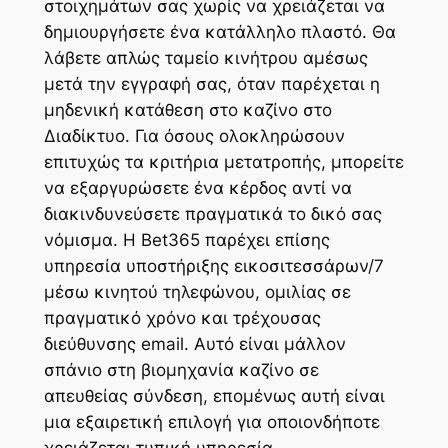
στοιχημάτων σας χωρίς να χρειάζεται να
δημιουργήσετε ένα κατάλληλο πλαστό. Θα
λάβετε απλώς ταμείο κινήτρου αμέσως
μετά την εγγραφή σας, όταν παρέχεται η
μηδενική κατάθεση στο καζίνο στο
Διαδίκτυο. Για όσους ολοκληρώσουν
επιτυχώς τα κριτήρια μετατροπής, μπορείτε
να εξαργυρώσετε ένα κέρδος αντί να
διακινδυνεύσετε πραγματικά το δικό σας
νόμισμα. Η Bet365 παρέχει επίσης
υπηρεσία υποστήριξης εικοσιτεσσάρων/7
μέσω κινητού τηλεφώνου, ομιλίας σε
πραγματικό χρόνο και τρέχουσας
διεύθυνσης email. Αυτό είναι μάλλον
σπάνιο στη βιομηχανία καζίνο σε
απευθείας σύνδεση, επομένως αυτή είναι
μια εξαιρετική επιλογή για οποιονδήποτε
χρειάζεται τυπική υπηρεσία.