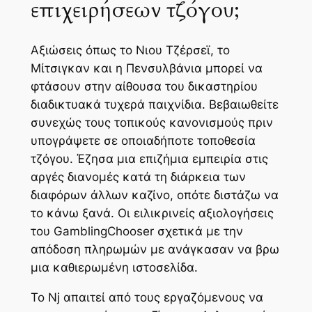
επιχειρήσεων τζόγου;
Αξιώσεις όπως το Νιου Τζέρσεϊ, το
Μίτσιγκαν και η Πενσυλβάνια μπορεί να
φτάσουν στην αίθουσα του δικαστηρίου
διαδικτυακά τυχερά παιχνίδια. Βεβαιωθείτε
συνεχώς τους τοπικούς κανονισμούς πριν
υπογράψετε σε οποιαδήποτε τοποθεσία
τζόγου. Έζησα μια επιζήμια εμπειρία στις
αργές διανομές κατά τη διάρκεια των
διαφόρων άλλων καζίνο, οπότε διστάζω να
το κάνω ξανά. Οι ειλικρινείς αξιολογήσεις
του GamblingChooser σχετικά με την
απόδοση πληρωμών με ανάγκασαν να βρω
μια καθιερωμένη ιστοσελίδα.
Το Nj απαιτεί από τους εργαζόμενους να