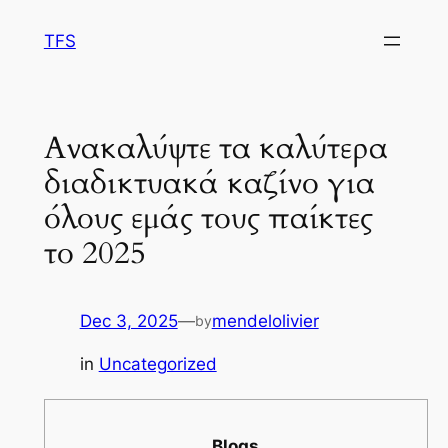
Skip
TFS
to
content
Ανακαλύψτε τα καλύτερα
διαδικτυακά καζίνο για
όλους εμάς τους παίκτες
το 2025
Dec 3, 2025
—
mendelolivier
by
in
Uncategorized
Blogs