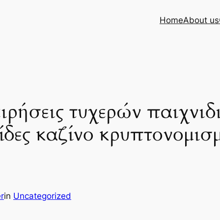
Home
About us
ειρήσεις τυχερών παιχνιδ
ίδες καζίνο κρυπτονομισ
r
in
Uncategorized