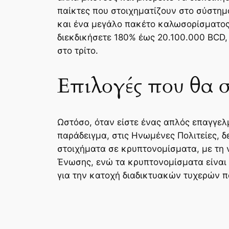
παίκτες που στοιχηματίζουν στο σύστημ
και ένα μεγάλο πακέτο καλωσορίσματος 
διεκδικήσετε 180% έως 20.100.000 BCD,
στο τρίτο.
Επιλογές που θα σ
Ωστόσο, όταν είστε ένας απλός επαγγελμ
παράδειγμα, στις Ηνωμένες Πολιτείες, δ
στοιχήματα σε κρυπτονομίσματα, με τη 
Ένωσης, ενώ τα κρυπτονομίσματα είναι 
για την κατοχή διαδικτυακών τυχερών π