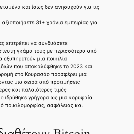
εταμένα και ίσως δεν ανησυχούν για τις
 αξιοποιήσετε 31+ χρόνια εμπειρίας για
ς επιτρέπει να συνδυάσετε
ίστευτη γκάμα τους με περισσότερα από
α εξυπηρετούν μια ποικιλία
ιδιών που αποκαλύφθηκε το 2023 και
νδρομή στο Κουρασάο προσφέρει μια
οντας μια σειρά από προτιμήσεις
ερες και παλαιότερες τιμές
io ιδρύθηκε γρήγορα ως μια κορυφαία
ό ποικιλομορφίας, ασφάλειας και
ιαθέτουν Bitcoin