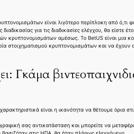
υπτονομισμάτων είναι λιγότερο περίπλοκη από ό,τι φ
ς διαδικασίας για τις διαδικασίες ελέγχου, θα είστε έ
διών κρυπτονομισμάτων αμέσως.
Το BetUS είναι μια κ
ρία στοιχηματισμού κρυπτονομισμάτων και να έχουν 
ει: Γκάμα βιντεοπαιχνιδι
αρακτηριστικά είναι η ικανότητα να θέτουμε όρια στι
γραφική σας αντικατάσταση και μπορείτε να μεταφέρε
in βασιζόταν στις ΗΠΑ, θα ήταν πλήρως ελεγχόμενο.