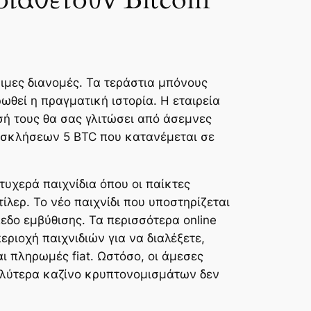
ιμες διανομές. Τα τεράστια μπόνους
ερωθεί η πραγματική ιστορία. Η εταιρεία
ή τους θα σας γλιτώσει από άσεμνες
ροσκλήσεων 5 BTC που κατανέμεται σε
τυχερά παιχνίδια όπου οι παίκτες
λερ. Το νέο παιχνίδι που υποστηρίζεται
πεδο εμβύθισης. Τα περισσότερα online
ριοχή παιχνιδιών για να διαλέξετε,
ι πληρωμές fiat. Ωστόσο, οι άμεσες
καλύτερα καζίνο κρυπτονομισμάτων δεν