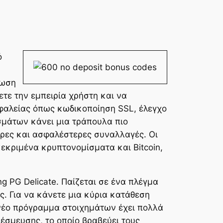
ό
τωση
τε την εμπειρία χρήστη και να
φαλείας όπως κωδικοποίηση SSL, έλεγχο
σμάτων κάνει μια τράπουλα πιο
ρες και ασφαλέστερες συναλλαγές. Οι
εκριμένα κρυπτονομίσματα και Bitcoin,
g PG Delicate. Παίζεται σε ένα πλέγμα
ς. Για να κάνετε μια κύρια κατάθεση
 νέο πρόγραμμα στοιχημάτων έχει πολλά
έσμευσης, το οποίο βραβεύει τους