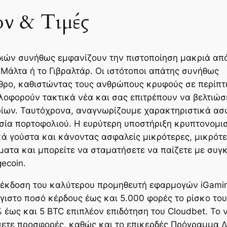
ν & Τιμές
ιδιών συνήθως εμφανίζουν την πιστοποίηση μακριά απ
Μάλτα ή το Γιβραλτάρ. Οι ιστότοποι απάτης συνήθως
θρο, καθιστώντας τους ανθρώπους κρυφούς σε περίπ
φορούν τακτικά νέα και σας επιτρέπουν να βελτιώσε
ρίων. Ταυτόχρονα, αναγνωρίζουμε χαρακτηριστικά ασ
σία πορτοφολιού. Η ευρύτερη υποστήριξη κρυπτονομι
ά γούστα και κάνοντας ασφαλείς μικρότερες, μικρότε
ατα και μπορείτε να σταματήσετε να παίζετε με συγκ
gecoin.
τά έκδοση του καλύτερου προμηθευτή εφαρμογών iGamin
ιστο ποσό κέρδους έως και 5.000 φορές το ρίσκο του
% έως και 5 BTC επιπλέον επιδότηση του Cloudbet. Το
σετε προσφορές, καθώς και το επικερδές Πρόγραμμα Δ