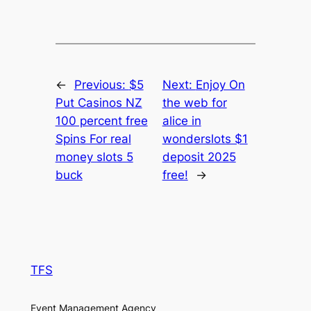
←
Previous:
$5
Next:
Enjoy On
Put Casinos NZ
the web for
100 percent free
alice in
Spins For real
wonderslots $1
money slots 5
deposit 2025
buck
free!
→
TFS
Event Management Agency