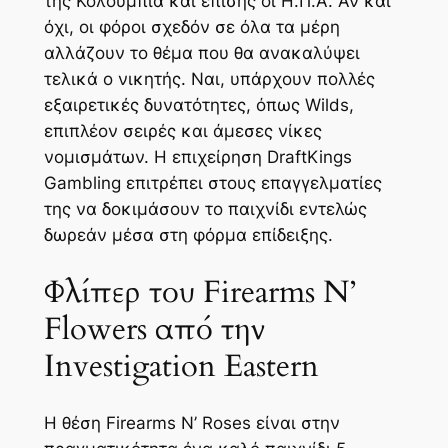
της Κολούμπια και επίσης οι Η.Π.Α. Αν και
όχι, οι φόροι σχεδόν σε όλα τα μέρη
αλλάζουν το θέμα που θα ανακαλύψει
τελικά ο νικητής. Ναι, υπάρχουν πολλές
εξαιρετικές δυνατότητες, όπως Wilds,
επιπλέον σειρές και άμεσες νίκες
νομισμάτων. Η επιχείρηση DraftKings
Gambling επιτρέπει στους επαγγελματίες
της να δοκιμάσουν το παιχνίδι εντελώς
δωρεάν μέσα στη φόρμα επίδειξης.
Φλίπερ του Firearms N’
Flowers από την
Investigation Eastern
Η θέση Firearms N’ Roses είναι στην