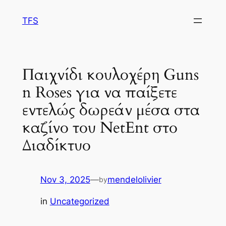
Skip
TFS
to
content
Παιχνίδι κουλοχέρη Guns
n Roses για να παίξετε
εντελώς δωρεάν μέσα στα
καζίνο του NetEnt στο
Διαδίκτυο
Nov 3, 2025
—
mendelolivier
by
in
Uncategorized