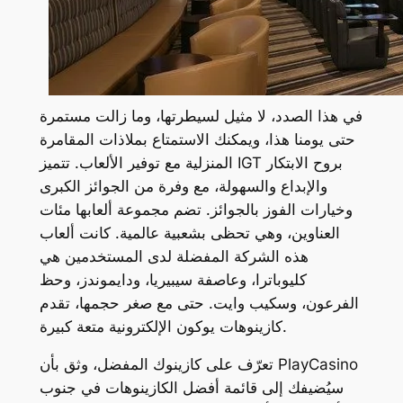
في هذا الصدد، لا مثيل لسيطرتها، وما زالت مستمرة
حتى يومنا هذا، ويمكنك الاستمتاع بملاذات المقامرة
المنزلية مع توفير الألعاب. تتميز IGT بروح الابتكار
والإبداع والسهولة، مع وفرة من الجوائز الكبرى
وخيارات الفوز بالجوائز. تضم مجموعة ألعابها مئات
العناوين، وهي تحظى بشعبية عالمية. كانت ألعاب
هذه الشركة المفضلة لدى المستخدمين هي
كليوباترا، وعاصفة سيبيريا، ودايموندز، وحظ
الفرعون، وسكيب وايت. حتى مع صغر حجمها، تقدم
كازينوهات يوكون الإلكترونية متعة كبيرة.
تعرّف على كازينوك المفضل، وثق بأن PlayCasino
سيُضيفك إلى قائمة أفضل الكازينوهات في جنوب