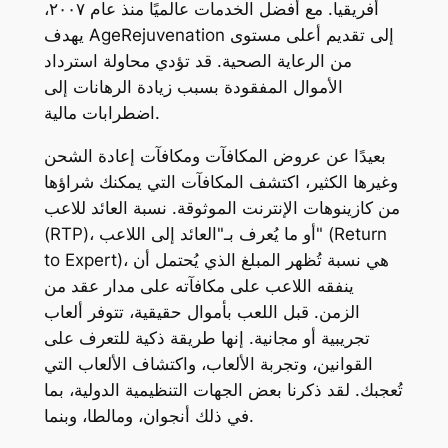
أفريقيا. مع أفضل الخدمات عالميًا منذ عام ٢٠٠٧،
يهدف AgeRejuvenation إلى تقديم أعلى مستوى
من الرعاية الصحية. قد تؤدي محاولة استرداد
الأموال المفقودة بسبب زيادة الرهانات إلى
اضطرابات مالية.
بعيدًا عن عروض المكافآت ومكافآت إعادة الشحن
وغيرها الكثير، اكتشف المكافآت التي يمكنك شراؤها
من كازينوهات الإنترنت الموثوقة. نسبة العائد للاعب
(RTP)، أو ما يُعرف بـ"العائد إلى اللاعب" (Return
to Expert)، هي نسبة تُظهر المبلغ الذي يُحتمل أن
ينفقه اللاعب على مكافآته على مدار عقد من
الزمن. قبل اللعب بأموال حقيقية، تتوفر ألعاب
تجريبية أو مجانية. إنها طريقة ذكية للتعرف على
القوانين، وتجربة الألعاب، واكتشاف الألعاب التي
تُعجبك. لقد ذكرنا بعض الجهات التنظيمية الدولية، بما
في ذلك أنجوان، ومالطا، وبنما.