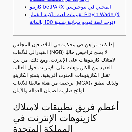
كازينو betPARX المحلي في نيوجيرسي
تقييمات لعبة ماكينة القمار Play'n Wade (لا
توجد لعبة فيديو مجانية بنسبة 100 بالمائة)
إذا كنت تراهن في محكمة في البلاد، فإن المجلس
الفيدرالي للألعاب (NGB) لا يمنح تراخيص حاليًا
لامتلاك كازينوهات على الإنترنت. ومع ذلك، من بين
العديد من الكازينوهات على الإنترنت حول العالم،
تقبل الكازينوهات الجنوب أفريقية. يتمتع الكازينو
برخصة من هيئة مالطا للألعاب (MGA)، ولذلك نطبق
لوائح صارمة لضمان العدالة والأمان.
أعظم فريق تطبيقات لامتلاك
كازينوهات الإنترنت في
المملكة المتحدة