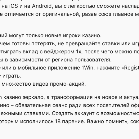
 на iOS и на Android, вы с легкостью сможете наслад
 не отличается от оригинальной, разве союз главное
ий могут только новые игроки казино.
чем готовы потерять, не превращайте ставки или игр
ыграть вклад с вейджером 1x, после чего можно по
 в зависимости от региона пользователя.
или в мобильное приложение 1Win, нажмите «Regist
 играть.
т множество видов промо-акций.
 казино зеркало, а трансформация на новое и акту
зино – обязательная сеанс ради всех посетителей о
нежными ставками. Создать аккаунт с возможностью
которым исполнилось 18 парение. Важно помнить, со