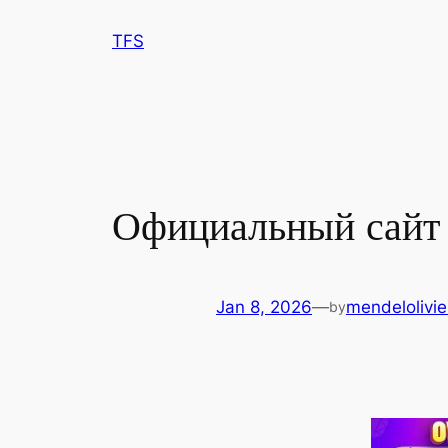
Skip
TFS
to
content
Официальный сайт 
Jan 8, 2026
—
mendelolivie
by