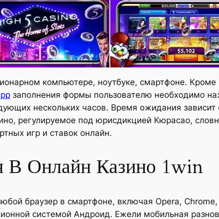
ционарном компьютере, ноутбуке, смартфоне. Кроме
app
заполнения формы пользователю необходимо наж
дующих нескольких часов. Время ожидания зависит 
зино, регулируемое под юрисдикцией Кюрасао, слов
ртных игр и ставок онлайн.
я В Онлайн Казино 1win
бой браузер в смартфоне, включая Opera, Chrome, Sa
ционной системой Андроид. Ежели мобильная разнов