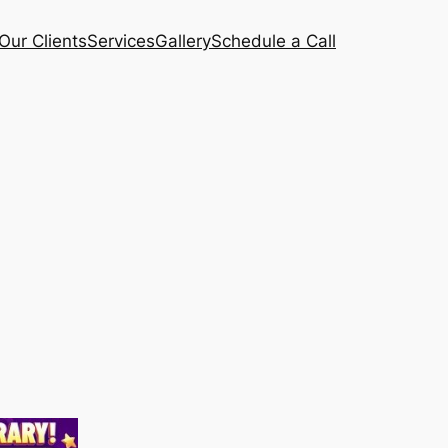
Our Clients
Services
Gallery
Schedule a Call