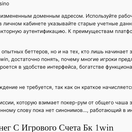
с измененным доменным адресом. Используйте рабоч
 личном кабинете указывайте старые учетные данны
факторную аутентификацию. К преимуществам платф
.
 опытных беттеров, но и на тех, кто лишь начинает 
1win, достаточно понять, почему многие игроки пре
кроется в удобстве интерфейса, богатстве функцион
дение не требуется, так как он краткое начисляетс
иссии, которую взимает покер-рум от общего чаша з
анному слову пока нет синонимов…, работающий в и
нег С Игрового Счета Бк 1win