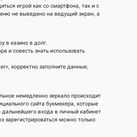
иться игрой как со смартфона, так и с
 меню не выведено на ведущий экран, а
у в казино в долг.
ра и совесть знать использовать
er», корректно заполните данные,
альное немедленно зеркало происходит
фициального сайта букмекера, которые
 дальнейшего входа в личный кабинет
юз зарегистрироваться можно только