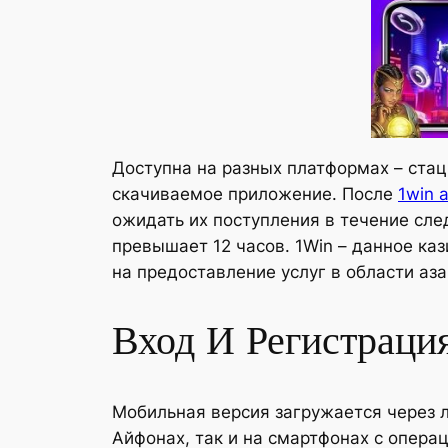
Доступна на разных платформах – ста
скачиваемое приложение. После
1win 
ожидать их поступления в течение сле
превышает 12 часов. 1Win – данное ка
на предоставление услуг в области аза
Вход И Регистраци
Мобильная версия загружается через лю
Айфонах, так и на смартфонах с опера