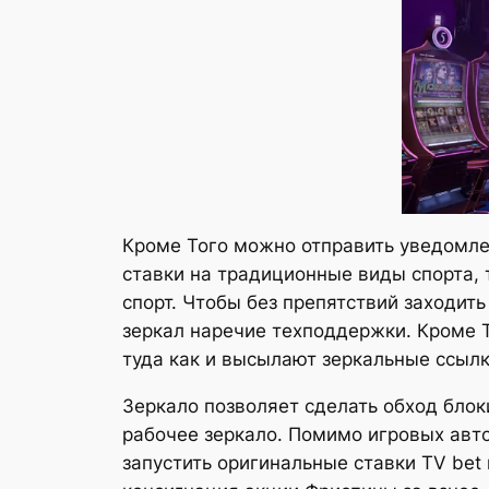
Кроме Того можно отправить уведомле
ставки на традиционные виды спорта, т
спорт. Чтобы без препятствий заходить
зеркал наречие техподдержки. Кроме То
туда как и высылают зеркальные ссылк
Зеркало позволяет сделать обход блоки
рабочее зеркало. Помимо игровых авто
запустить оригинальные ставки TV bet