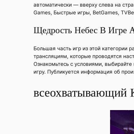
автоматически — вверху слева на стра
Games, Быстрые игры, BetGames, TVBet
Щедрость Небес В Игре Av
Большая часть игр из этой категории 
трансляциям, которые проводятся нас
Ознакомьтесь с условиями, выбирайте
игру. Публикуется информация об прои
всеохватывающий К