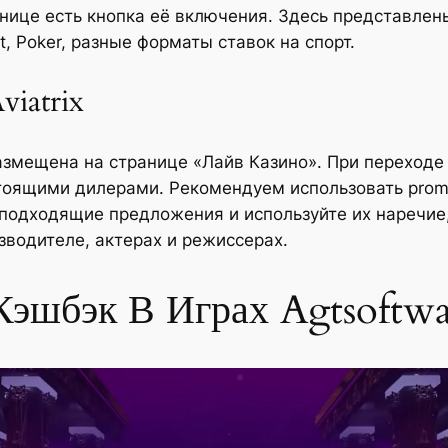
нице есть кнопка её включения. Здесь представлены 
, Poker, разные форматы ставок на спорт.
iatrix
размещена на странице «Лайв Казино». При переходе
тоящими дилерами. Рекомендуем использовать promo
 подходящие предложения и используйте их наречие
зводителе, актерах и режиссерах.
эшбэк В Играх Agtsoftwa