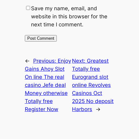
Save my name, email, and
website in this browser for the
next time I comment.
←
Previous:
Enjoy
Next:
Greatest
Gains Ahoy Slot
Totally free
On line The real
Eurogrand slot
casino Jefe deal
online Revolves
Money otherwise
Casinos Oct
Totally free
2025 No deposit
Register Now
Harbors
→