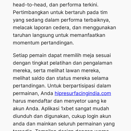
head-to-head, dan performa terkini.
Pertimbangkan untuk bertaruh pada tim
yang sedang dalam performa terbaiknya,
melacak laporan cedera, dan menggunakan
taruhan langsung untuk memanfaatkan
momentum pertandingan.
Setiap pemain dapat memilih meja sesuai
dengan tingkat pelatihan dan pengalaman
mereka, serta melihat lawan mereka,
melihat saldo dan status mereka selama
pertandingan. Untuk berpartisipasi dalam
permainan, Anda
hipresurfacingindia.com
harus mendaftar dan menyetor uang ke
akun Anda. Aplikasi 1xbet sangat mudah
diunduh dan digunakan, cukup login akun
anda dan mainkan seluruh permainan yang