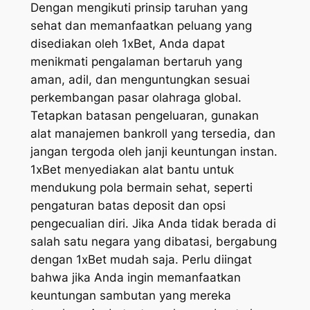
Dengan mengikuti prinsip taruhan yang
sehat dan memanfaatkan peluang yang
disediakan oleh 1xBet, Anda dapat
menikmati pengalaman bertaruh yang
aman, adil, dan menguntungkan sesuai
perkembangan pasar olahraga global.
Tetapkan batasan pengeluaran, gunakan
alat manajemen bankroll yang tersedia, dan
jangan tergoda oleh janji keuntungan instan.
1xBet menyediakan alat bantu untuk
mendukung pola bermain sehat, seperti
pengaturan batas deposit dan opsi
pengecualian diri. Jika Anda tidak berada di
salah satu negara yang dibatasi, bergabung
dengan 1xBet mudah saja. Perlu diingat
bahwa jika Anda ingin memanfaatkan
keuntungan sambutan yang mereka