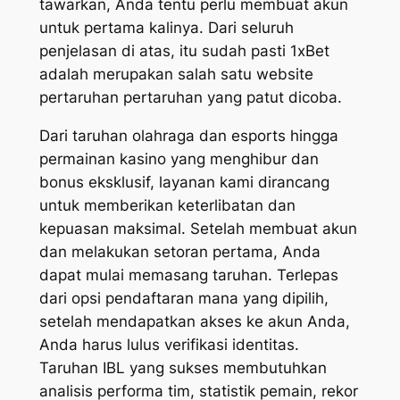
tawarkan, Anda tentu perlu membuat akun
untuk pertama kalinya. Dari seluruh
penjelasan di atas, itu sudah pasti 1xBet
adalah merupakan salah satu website
pertaruhan pertaruhan yang patut dicoba.
Dari taruhan olahraga dan esports hingga
permainan kasino yang menghibur dan
bonus eksklusif, layanan kami dirancang
untuk memberikan keterlibatan dan
kepuasan maksimal. Setelah membuat akun
dan melakukan setoran pertama, Anda
dapat mulai memasang taruhan. Terlepas
dari opsi pendaftaran mana yang dipilih,
setelah mendapatkan akses ke akun Anda,
Anda harus lulus verifikasi identitas.
Taruhan IBL yang sukses membutuhkan
analisis performa tim, statistik pemain, rekor