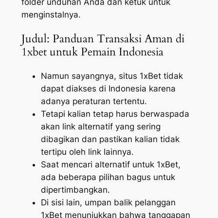
folder unduhan Anda dan ketuk untuk
menginstalnya.
Judul: Panduan Transaksi Aman di
1xbet untuk Pemain Indonesia
Namun sayangnya, situs 1xBet tidak
dapat diakses di Indonesia karena
adanya peraturan tertentu.
Tetapi kalian tetap harus berwaspada
akan link alternatif yang sering
dibagikan dan pastikan kalian tidak
tertipu oleh link lainnya.
Saat mencari alternatif untuk 1xBet,
ada beberapa pilihan bagus untuk
dipertimbangkan.
Di sisi lain, umpan balik pelanggan
1xBet menunjukkan bahwa tanggapan