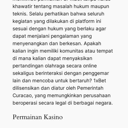
khawatir tentang masalah hukum maupun
teknis. Selalu perhatikan bahwa seluruh
kegiatan yang dilakukan di platform ini
sesuai dengan hukum yang berlaku agar
dapat menjalani pengalaman yang
menyenangkan dan berkesan. Apakah
kalian ingin memiliki komunitas atau tempat
di mana kalian dapat menyaksikan
pertandingan olahraga secara online
sekaligus berinteraksi dengan penggemar
lain dan mencoba untuk bertaruh? 1xBet
dilisensikan dan diatur oleh Pemerintah
Curacao, yang memungkinkan perusahaan
beroperasi secara legal di berbagai negara.
Permainan Kasino