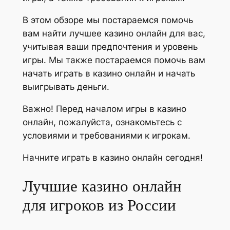
В этом обзоре мы постараемся помочь
вам найти лучшее казино онлайн для вас,
учитывая ваши предпочтения и уровень
игры. Мы также постараемся помочь вам
начать играть в казино онлайн и начать
выигрывать деньги.
Важно! Перед началом игры в казино
онлайн, пожалуйста, ознакомьтесь с
условиями и требованиями к игрокам.
Начните играть в казино онлайн сегодня!
Лучшие казино онлайн
для игроков из России