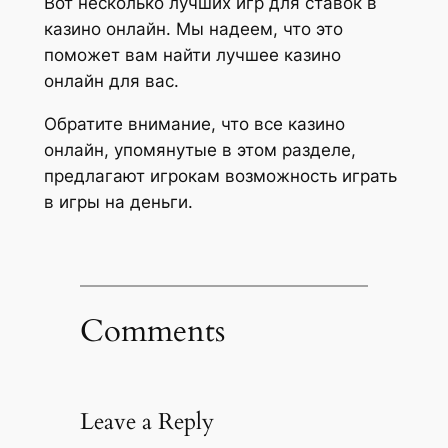
Вот несколько лучших игр для ставок в
казино онлайн. Мы надеем, что это
поможет вам найти лучшее казино
онлайн для вас.
Обратите внимание, что все казино
онлайн, упомянутые в этом разделе,
предлагают игрокам возможность играть
в игры на деньги.
Comments
Leave a Reply