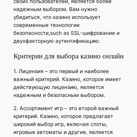
своих пользователей, является более
надежным выбором. Вам нужно
убедиться, что казино использует
современные технологии
безопасности,such as SSL-шифрование и
двухфакторную аутентификацию.
Критерии для выбора казино онлайн
1. Лицензия – это первый и наиболее
важный критерий. Казино, которое имеет
действующую лицензию, является
надежным и безопасным выбором.
2. Ассортимент игр – это второй важный
критерий. Казино, которое предлагает
широкий выбор игр, включая слоты,
игровые автоматы и другие, является