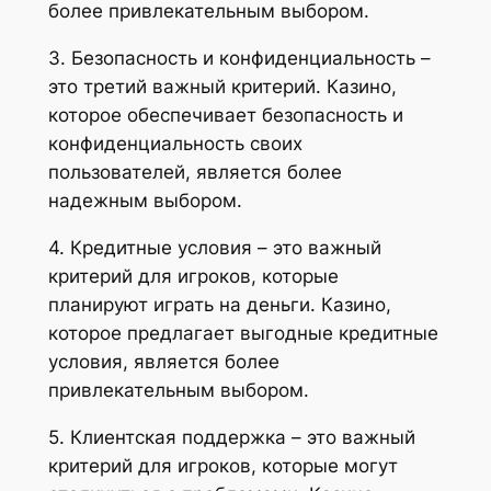
более привлекательным выбором.
3. Безопасность и конфиденциальность –
это третий важный критерий. Казино,
которое обеспечивает безопасность и
конфиденциальность своих
пользователей, является более
надежным выбором.
4. Кредитные условия – это важный
критерий для игроков, которые
планируют играть на деньги. Казино,
которое предлагает выгодные кредитные
условия, является более
привлекательным выбором.
5. Клиентская поддержка – это важный
критерий для игроков, которые могут