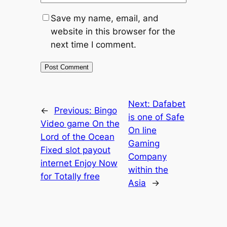
Save my name, email, and
website in this browser for the
next time I comment.
Next:
Dafabet
←
Previous:
Bingo
is one of Safe
Video game On the
On line
Lord of the Ocean
Gaming
Fixed slot payout
Company
internet Enjoy Now
within the
for Totally free
Asia
→