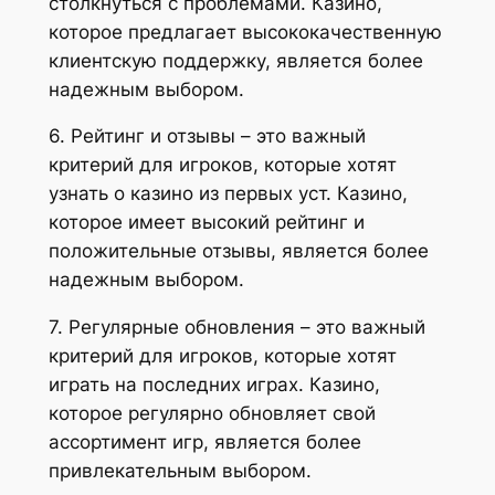
столкнуться с проблемами. Казино,
которое предлагает высококачественную
клиентскую поддержку, является более
надежным выбором.
6. Рейтинг и отзывы – это важный
критерий для игроков, которые хотят
узнать о казино из первых уст. Казино,
которое имеет высокий рейтинг и
положительные отзывы, является более
надежным выбором.
7. Регулярные обновления – это важный
критерий для игроков, которые хотят
играть на последних играх. Казино,
которое регулярно обновляет свой
ассортимент игр, является более
привлекательным выбором.