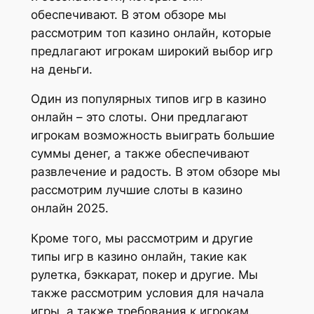
обеспечивают. В этом обзоре мы
рассмотрим топ казино онлайн, которые
предлагают игрокам широкий выбор игр
на деньги.
Один из популярных типов игр в казино
онлайн – это слоты. Они предлагают
игрокам возможность выиграть большие
суммы денег, а также обеспечивают
развлечение и радость. В этом обзоре мы
рассмотрим лучшие слоты в казино
онлайн 2025.
Кроме того, мы рассмотрим и другие
типы игр в казино онлайн, такие как
рулетка, бэккарат, покер и другие. Мы
также рассмотрим условия для начала
игры, а также требования к игрокам.