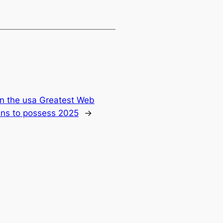
 in the usa Greatest Web
ins to possess 2025
→