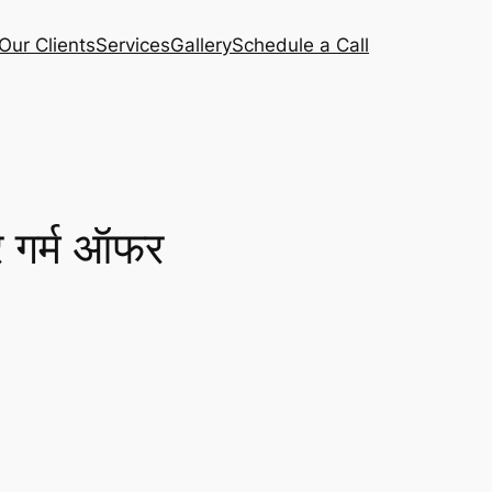
Our Clients
Services
Gallery
Schedule a Call
र गर्म ऑफर