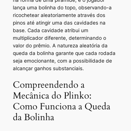
lança uma bolinha do topo, observando-a
ricochetear aleatoriamente através dos
pinos até atingir uma das cavidades na
base. Cada cavidade atribui um
multiplicador diferente, determinando o
valor do prêmio. A natureza aleatória da
queda da bolinha garante que cada rodada
seja emocionante, com a possibilidade de
alcançar ganhos substanciais.
Compreendendo a
Mecânica do Plinko:
Como Funciona a Queda
da Bolinha