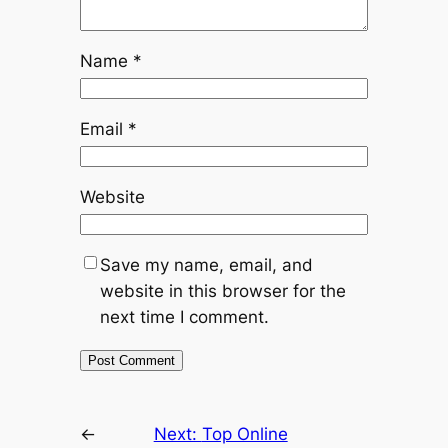
Name
*
Email
*
Website
Save my name, email, and
website in this browser for the
next time I comment.
←
Next:
Top Online