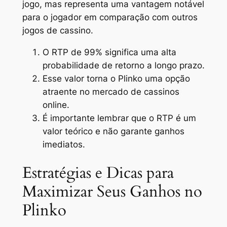
jogo, mas representa uma vantagem notável
para o jogador em comparação com outros
jogos de cassino.
O RTP de 99% significa uma alta
probabilidade de retorno a longo prazo.
Esse valor torna o Plinko uma opção
atraente no mercado de cassinos
online.
É importante lembrar que o RTP é um
valor teórico e não garante ganhos
imediatos.
Estratégias e Dicas para
Maximizar Seus Ganhos no
Plinko