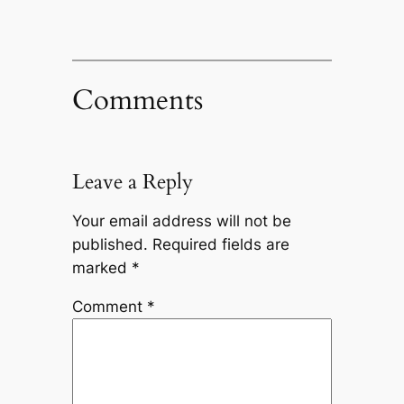
Comments
Leave a Reply
Your email address will not be
published.
Required fields are
marked
*
Comment
*