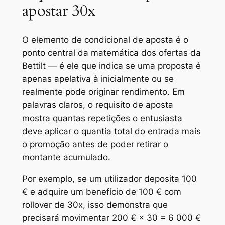
apostar 30x
O elemento de condicional de aposta é o
ponto central da matemática dos ofertas da
Bettilt — é ele que indica se uma proposta é
apenas apelativa à inicialmente ou se
realmente pode originar rendimento. Em
palavras claros, o requisito de aposta
mostra quantas repetições o entusiasta
deve aplicar o quantia total do entrada mais
o promoção antes de poder retirar o
montante acumulado.
Por exemplo, se um utilizador deposita 100
€ e adquire um benefício de 100 € com
rollover de 30x, isso demonstra que
precisará movimentar 200 € × 30 = 6 000 €