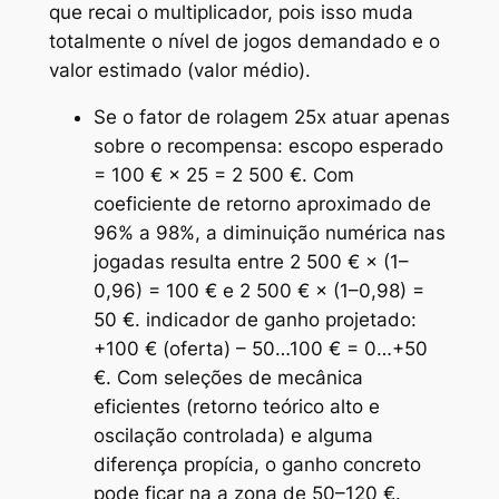
que recai o multiplicador, pois isso muda
totalmente o nível de jogos demandado e o
valor estimado (valor médio).
Se o fator de rolagem 25x atuar apenas
sobre o recompensa: escopo esperado
= 100 € × 25 = 2 500 €. Com
coeficiente de retorno aproximado de
96% a 98%, a diminuição numérica nas
jogadas resulta entre 2 500 € × (1–
0,96) = 100 € e 2 500 € × (1–0,98) =
50 €. indicador de ganho projetado:
+100 € (oferta) – 50…100 € = 0…+50
€. Com seleções de mecânica
eficientes (retorno teórico alto e
oscilação controlada) e alguma
diferença propícia, o ganho concreto
pode ficar na a zona de 50–120 €.