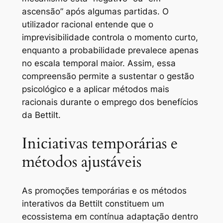
ascensão” após algumas partidas. O
utilizador racional entende que o
imprevisibilidade controla o momento curto,
enquanto a probabilidade prevalece apenas
no escala temporal maior. Assim, essa
compreensão permite a sustentar o gestão
psicológico e a aplicar métodos mais
racionais durante o emprego dos benefícios
da Bettilt.
Iniciativas temporárias e
métodos ajustáveis
As promoções temporárias e os métodos
interativos da Bettilt constituem um
ecossistema em contínua adaptação dentro