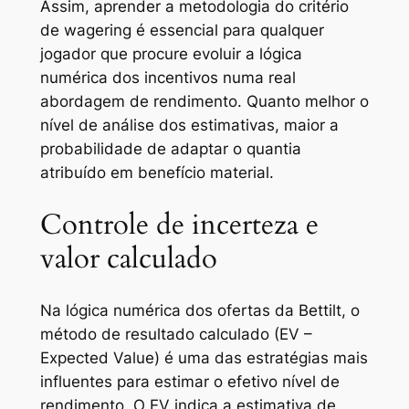
Assim, aprender a metodologia do critério
de wagering é essencial para qualquer
jogador que procure evoluir a lógica
numérica dos incentivos numa real
abordagem de rendimento. Quanto melhor o
nível de análise dos estimativas, maior a
probabilidade de adaptar o quantia
atribuído em benefício material.
Controle de incerteza e
valor calculado
Na lógica numérica dos ofertas da Bettilt, o
método de resultado calculado (EV –
Expected Value) é uma das estratégias mais
influentes para estimar o efetivo nível de
rendimento. O EV indica a estimativa de