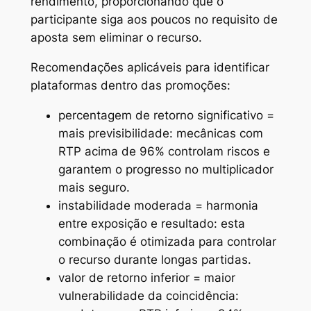
rendimento, proporcionando que o
participante siga aos poucos no requisito de
aposta sem eliminar o recurso.
Recomendações aplicáveis para identificar
plataformas dentro das promoções:
percentagem de retorno significativo =
mais previsibilidade: mecânicas com
RTP acima de 96% controlam riscos e
garantem o progresso no multiplicador
mais seguro.
instabilidade moderada = harmonia
entre exposição e resultado: esta
combinação é otimizada para controlar
o recurso durante longas partidas.
valor de retorno inferior = maior
vulnerabilidade da coincidência: