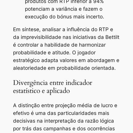
produtos com RTP inferior a 94%
potenciam a variância e fazem o
execução do bónus mais incerto.
Em síntese, analisar a influência do RTP e
da imprevisibilidade nas iniciativas da Bettilt
é controlar a habilidade de harmonizar
probabilidade e atitude. O jogador
estratégico adapta valores em abordagem e
aleatoriedade em probabilidade orientada.
Divergência entre indicador
estatístico e aplicado
A distinção entre projeção média de lucro e
efetivo é uma das particularidades mais
decisivas na interpretação da razão lógica
por trás das campanhas e dos ocorrências