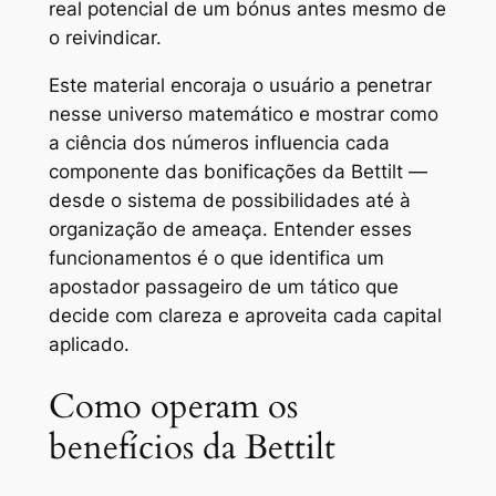
real potencial de um bónus antes mesmo de
o reivindicar.
Este material encoraja o usuário a penetrar
nesse universo matemático e mostrar como
a ciência dos números influencia cada
componente das bonificações da Bettilt —
desde o sistema de possibilidades até à
organização de ameaça. Entender esses
funcionamentos é o que identifica um
apostador passageiro de um tático que
decide com clareza e aproveita cada capital
aplicado.
Como operam os
benefícios da Bettilt