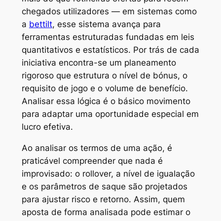
chegados utilizadores — em sistemas como
a
bettilt
, esse sistema avança para
ferramentas estruturadas fundadas em leis
quantitativos e estatísticos. Por trás de cada
iniciativa encontra-se um planeamento
rigoroso que estrutura o nível de bónus, o
requisito de jogo e o volume de benefício.
Analisar essa lógica é o básico movimento
para adaptar uma oportunidade especial em
lucro efetiva.
Ao analisar os termos de uma ação, é
praticável compreender que nada é
improvisado: o rollover, a nível de igualação
e os parâmetros de saque são projetados
para ajustar risco e retorno. Assim, quem
aposta de forma analisada pode estimar o