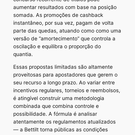
aumentar resultados com base na posição
somada. As promoções de cashback
instantâneo, por sua vez, pagam de volta
parte das quedas, atuando como como uma
versão de “amortecimento” que controla a
oscilação e equilibra o proporção do
quantia.
Essas propostas limitadas são altamente
proveitosas para apostadores que gerem o
seu recurso a longo prazo. Ao variar entre
incentivos regulares, torneios e reembolsos,
é atingível construir uma metodologia
combinada que combina controle e
possibilidade. A fórmula é analisar
atentamente os regulamentos atualizados
— a Bettilt torna públicas as condições