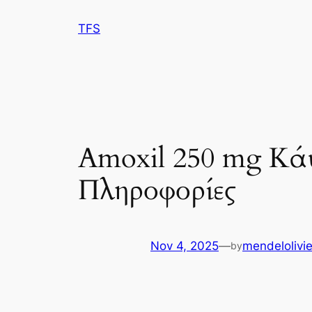
Skip
TFS
to
content
Amoxil 250 mg Κά
Πληροφορίες
Nov 4, 2025
—
mendelolivie
by