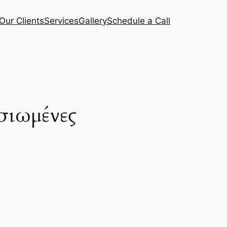
Our Clients
Services
Gallery
Schedule a Call
σιωμένες