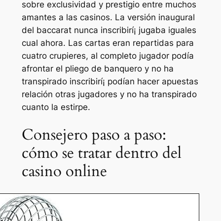
sobre exclusividad y prestigio entre muchos
amantes a las casinos. La versión inaugural
del baccarat nunca inscribirí¡ jugaba iguales
cual ahora. Las cartas eran repartidas para
cuatro crupieres, al completo jugador podía
afrontar el pliego de banquero y no ha
transpirado inscribirí¡ podían hacer apuestas
relación otras jugadores y no ha transpirado
cuanto la estirpe.
Consejero paso a paso:
cómo se tratar dentro del
casino online