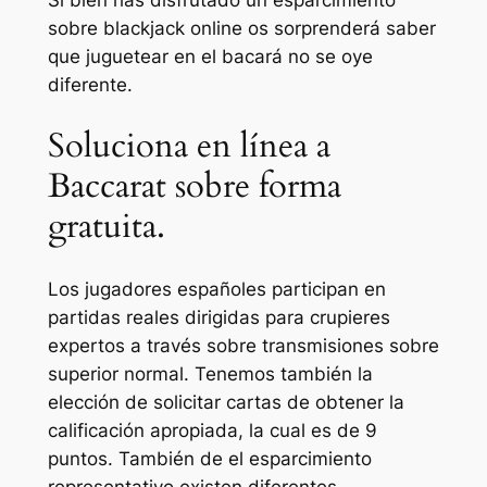
sobre blackjack online os sorprenderá saber
que juguetear en el bacará no se oye
diferente.
Soluciona en línea a
Baccarat sobre forma
gratuita.
Los jugadores españoles participan en
partidas reales dirigidas para crupieres
expertos a través sobre transmisiones sobre
superior normal. Tenemos también la
elección de solicitar cartas de obtener la
calificación apropiada, la cual es de 9
puntos. También de el esparcimiento
representativo existen diferentes