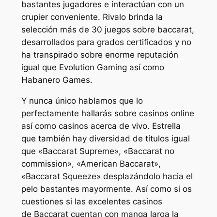
bastantes jugadores e interactúan con un
crupier conveniente. Rivalo brinda la
selección más de 30 juegos sobre baccarat,
desarrollados para grados certificados y no
ha transpirado sobre enorme reputación
igual que Evolution Gaming así­ como
Habanero Games.
Y nunca único hablamos que lo
perfectamente hallarás sobre casinos online
así­ como casinos acerca de vivo. Estrella
que también hay diversidad de títulos igual
que «Baccarat Supreme», «Baccarat no
commission», «American Baccarat»,
«Baccarat Squeeze» desplazándolo hacia el
pelo bastantes mayormente. Así­ como si os
cuestiones si las excelentes casinos
de Baccarat cuentan con manga larga la