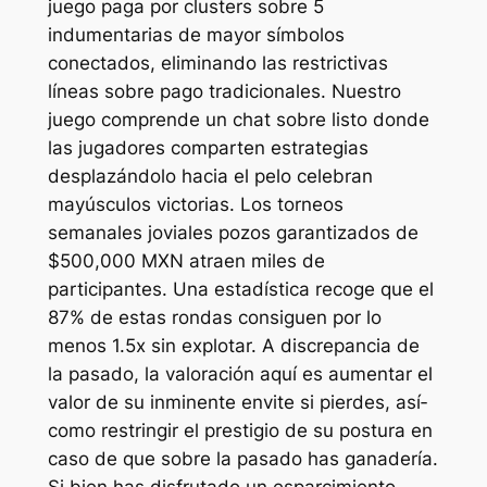
juego paga por clusters sobre 5
indumentarias de mayor símbolos
conectados, eliminando las restrictivas
líneas sobre pago tradicionales. Nuestro
juego comprende un chat sobre listo donde
las jugadores comparten estrategias
desplazándolo hacia el pelo celebran
mayúsculos victorias. Los torneos
semanales joviales pozos garantizados de
$500,000 MXN atraen miles de
participantes. Una estadística recoge que el
87% de estas rondas consiguen por lo
menos 1.5x sin explotar. A discrepancia de
la pasado, la valoración aquí es aumentar el
valor de su inminente envite si pierdes, así­
como restringir el prestigio de su postura en
caso de que sobre la pasado has ganadería.
Si bien has disfrutado un esparcimiento