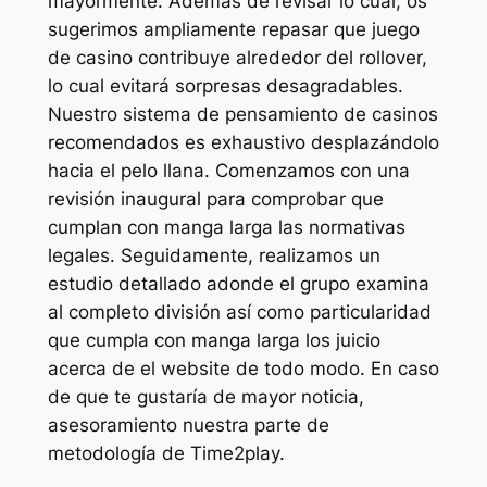
mayormente. Además de revisar lo cual, os
sugerimos ampliamente repasar que juego
de casino contribuye alrededor del rollover,
lo cual evitará sorpresas desagradables.
Nuestro sistema de pensamiento de casinos
recomendados es exhaustivo desplazándolo
hacia el pelo llana. Comenzamos con una
revisión inaugural para comprobar que
cumplan con manga larga las normativas
legales. Seguidamente, realizamos un
estudio detallado adonde el grupo examina
al completo división así­ como particularidad
que cumpla con manga larga los juicio
acerca de el website de todo modo. En caso
de que te gustaría de mayor noticia,
asesoramiento nuestra parte de
metodología de Time2play.