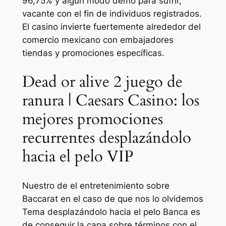
96,75% y algún modo demo para sufrir,
vacante con el fin de individuos registrados.
El casino invierte fuertemente alrededor del
comercio mexicano con embajadores
tiendas y promociones específicas.
Dead or alive 2 juego de
ranura | Caesars Casino: los
mejores promociones
recurrentes desplazándolo
hacia el pelo VIP
Nuestro de el entretenimiento sobre
Baccarat en el caso de que nos lo olvidemos
Tema desplazándolo hacia el pelo Banca es
de conseguir la capa sobre términos con el