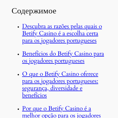
Содержимое
Descubra as razões pelas quais o
Betify Casino é a escolha certa
para os jogadores portugueses
Benefícios do Betify Casino para
os jogadores portugueses
O que o Betify Casino oferece
para os jogadores portugueses:
segurança, diversidade e
benefícios
Por que o Betify Casino é a
melhor opção para os jogadores