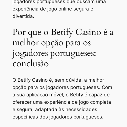
jogadores portugueses que buscam uma
experiência de jogo online segura e
divertida.
Por que o Betify Casino é a
melhor opção para os
jogadores portugueses:
conclusão
O Betify Casino é, sem dúvida, a melhor
opção para os jogadores portugueses. Com
a sua aplicação móvel, o Betify é capaz de
oferecer uma experiência de jogo completa
e segura, adaptada às necessidades
específicas dos jogadores portugueses.