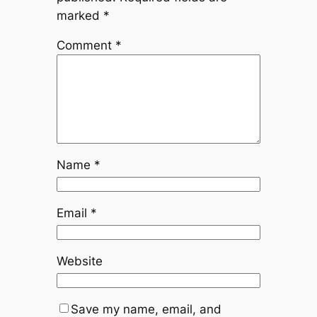
marked
*
Comment
*
Name
*
Email
*
Website
Save my name, email, and