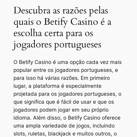
Descubra as razões pelas
quais o Betify Casino é a
escolha certa para os
jogadores portugueses
O Betify Casino é uma opção cada vez mais
popular entre os jogadores portugueses, e
para isso há várias razões. Em primeiro
lugar, a plataforma é especialmente
projetada para os jogadores portugueses, o
que significa que é fácil de usar e que os
jogadores podem jogar em seu próprio
idioma. Além disso, o Betify Casino oferece
uma ampla variedade de jogos, incluindo
slots, ruletas, blackjack e muitos outros, o