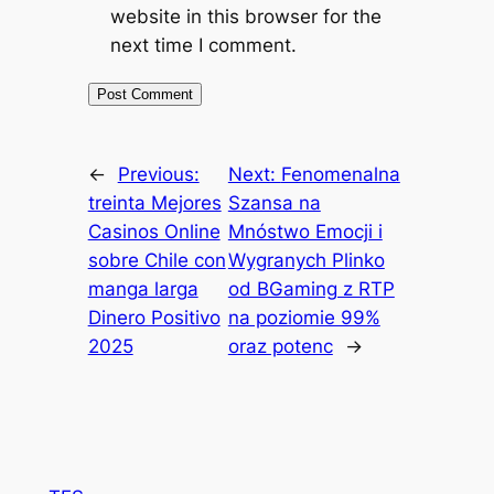
website in this browser for the
next time I comment.
←
Previous:
Next:
Fenomenalna
treinta Mejores
Szansa na
Casinos Online
Mnóstwo Emocji i
sobre Chile con
Wygranych Plinko
manga larga
od BGaming z RTP
Dinero Positivo
na poziomie 99%
2025
oraz potenc
→