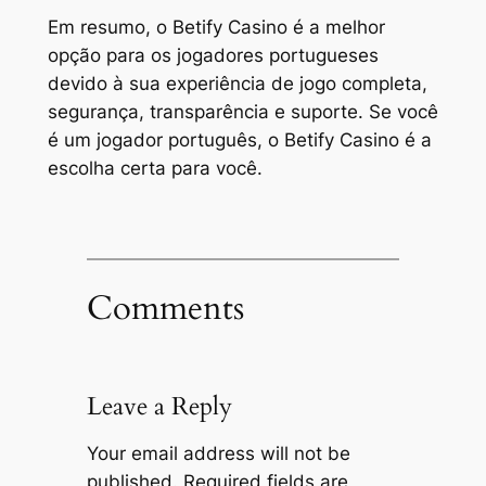
Em resumo, o Betify Casino é a melhor
opção para os jogadores portugueses
devido à sua experiência de jogo completa,
segurança, transparência e suporte. Se você
é um jogador português, o Betify Casino é a
escolha certa para você.
Comments
Leave a Reply
Your email address will not be
published.
Required fields are