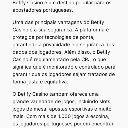
Betify Casino é um destino popular para os
apostadores portugueses.
Uma das principais vantagens do Betify
Casino é a sua segurança. A plataforma é
protegida por tecnologias de ponta,
garantindo a privacidade e a segurança dos
dados dos jogadores. Além disso, o Betify
Casino é regulamentado pela CRJ, o que
significa que é monitorado e controlado para
garantir que os jogadores sejam tratados de
forma justa e equitativa.
O Betify Casino também oferece uma
grande variedade de jogos, incluindo slots,
jogos de mesa, apostas esportivas e muito
mais. Com mais de 1.000 jogos à escolha,
os jogadores portugueses podem encontrar