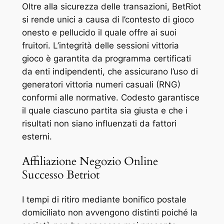
Oltre alla sicurezza delle transazioni, BetRiot
si rende unici a causa di l’contesto di gioco
onesto e pellucido il quale offre ai suoi
fruitori. L’integrità delle sessioni vittoria
gioco è garantita da programma certificati
da enti indipendenti, che assicurano l’uso di
generatori vittoria numeri casuali (RNG)
conformi alle normative. Codesto garantisce
il quale ciascuno partita sia giusta e che i
risultati non siano influenzati da fattori
esterni.
Affiliazione Negozio Online
Successo Betriot
I tempi di ritiro mediante bonifico postale
domiciliato non avvengono distinti poiché la