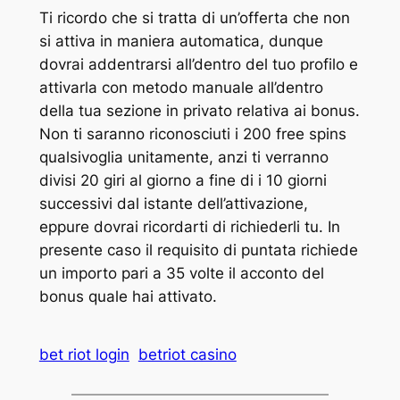
Ti ricordo che si tratta di un’offerta che non
si attiva in maniera automatica, dunque
dovrai addentrarsi all’dentro del tuo profilo e
attivarla con metodo manuale all’dentro
della tua sezione in privato relativa ai bonus.
Non ti saranno riconosciuti i 200 free spins
qualsivoglia unitamente, anzi ti verranno
divisi 20 giri al giorno a fine di i 10 giorni
successivi dal istante dell’attivazione,
eppure dovrai ricordarti di richiederli tu. In
presente caso il requisito di puntata richiede
un importo pari a 35 volte il acconto del
bonus quale hai attivato.
bet riot login
betriot casino