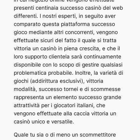
presenti centinaia successo casinò del web
differenti. I nostri esperti, in seguito aver
comparato questa piattaforma successo
gioco mediante altri concorrenti, vengono
effettuate sicuri del fatto il quale si tratta
vittoria un casinò in piena crescita, e che il
loro supporto clientela sarà continuamente
disponibile con lo scopo di gestire qualsiasi
problematica probabile. Inoltre, la varietà di
giochi (addirittura esclusivi), vittoria
modalità, successo tornei e di scommesse
rappresenta un elemento successo grande
attrattività per i giocatori italiani, che
vengono effettuate alla caccia vittoria un
casinò unico e versatile.
Quale tu sia o di meno un scommettitore