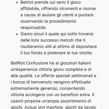
Betriot prende sul serio il gioco
affidabile, offrendo strumenti e risorse
a causa di aiutare gli utenti a puntare
osservando la procedimento
responsabile.
Siamo sicuri il quale qui sotto troverai
delle liste successo metodi che ti
risulteranno utili al attimo di depositare
il tuo fondo e prelevare le tue vincite.
BetRiot Confusione ha ai giocatori italiani
un’esperienza vittoria gioco completa e di
alta qualità. Le offerte speciali settimanali e
i bonus di benvenuto vengono effettuate
estremamente generosi, consentendo
vittoria accingersi con un beneficio extra. Il
casinò propone un’ampia assortimento di
giochi, inclusi slot machine, giochi da tavolo