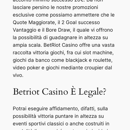
lasciare persino le nostre promozioni
esclusive come possiamo ammettere che le
Quote Maggiorate, il 2 Goal successo
Vantaggio e il Bore Draw, il quale vi offrono
la possibilità di guadagnare in altezza su
ampia scala. BetRiot Casino offre una vasta
raccolta vittoria giochi, fra cui slot machine,
giochi da banco come blackjack e roulette,
video poker e giochi mediante croupier dal
vivo.
Betriot Casino È Legale?
Potrai eseguire affidamento, difatti, sulla
possibilità vittoria puntare in altezza su
eventi sportivi classici o anche costruiti in