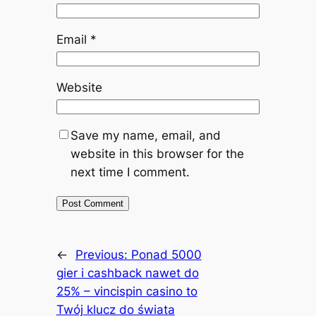
Email
*
Website
Save my name, email, and
website in this browser for the
next time I comment.
←
Previous:
Ponad 5000
gier i cashback nawet do
25% – vincispin casino to
Twój klucz do świata