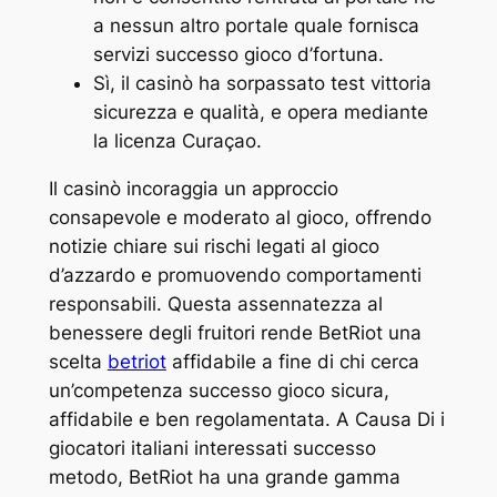
a nessun altro portale quale fornisca
servizi successo gioco d’fortuna.
Sì, il casinò ha sorpassato test vittoria
sicurezza e qualità, e opera mediante
la licenza Curaçao.
Il casinò incoraggia un approccio
consapevole e moderato al gioco, offrendo
notizie chiare sui rischi legati al gioco
d’azzardo e promuovendo comportamenti
responsabili. Questa assennatezza al
benessere degli fruitori rende BetRiot una
scelta
betriot
affidabile a fine di chi cerca
un’competenza successo gioco sicura,
affidabile e ben regolamentata. A Causa Di i
giocatori italiani interessati successo
metodo, BetRiot ha una grande gamma