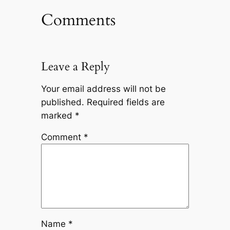
Comments
Leave a Reply
Your email address will not be
published.
Required fields are
marked
*
Comment
*
Name
*