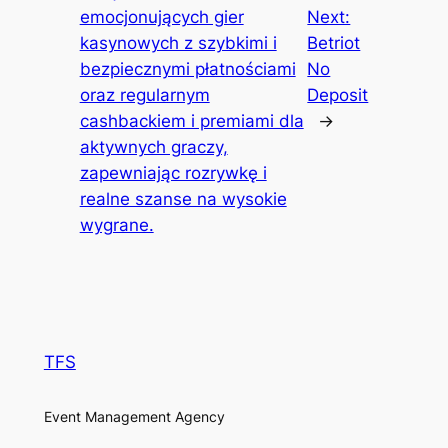
emocjonujących gier
Next:
kasynowych z szybkimi i
Betriot
bezpiecznymi płatnościami
No
oraz regularnym
Deposit
cashbackiem i premiami dla
→
aktywnych graczy,
zapewniając rozrywkę i
realne szanse na wysokie
wygrane.
TFS
Event Management Agency