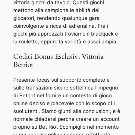
vittoria giochi da tavolo. Questi giochi
mettono alla campione le abilità dei
giocatori, rendendo qualunque gara
coinvolgente e ricca di adrenalina. Fra i
giochi più apprezzati troviamo il blackjack e
la roulette, eppure la varietà è assai ampia.
Codici Bonus Esclusivi Vittoria
Betriot
Presente focus sul supporto completo e
sulle transazioni sicure sottolinea l’impegno
di Betriot nel fornire un contesto di gioco
online deciso e piacevole con lo scopo di i
suoi utenti. Siamo giunti alle conclusioni, e è
normale chiedersi perché creare un account
proprio su Bet Riot Scompiglio nel momento
in cui negozio online vengono effettuate