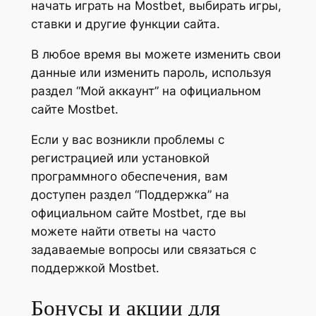
начать играть на Mostbet, выбирать игры,
ставки и другие функции сайта.
В любое время вы можете изменить свои
данные или изменить пароль, используя
раздел “Мой аккаунт” на официальном
сайте Mostbet.
Если у вас возникли проблемы с
регистрацией или установкой
программного обеспечения, вам
доступен раздел “Поддержка” на
официальном сайте Mostbet, где вы
можете найти ответы на часто
задаваемые вопросы или связаться с
поддержкой Mostbet.
Бонусы и акции для