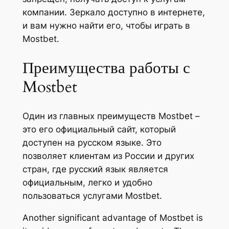
компании. Зеркало доступно в интернете,
и вам нужно найти его, чтобы играть в
Mostbet.
Преимущества работы с
Mostbet
Один из главных преимуществ Mostbet –
это его официальный сайт, который
доступен на русском языке. Это
позволяет клиентам из России и других
стран, где русский язык является
официальным, легко и удобно
пользоваться услугами Mostbet.
Another significant advantage of Mostbet is