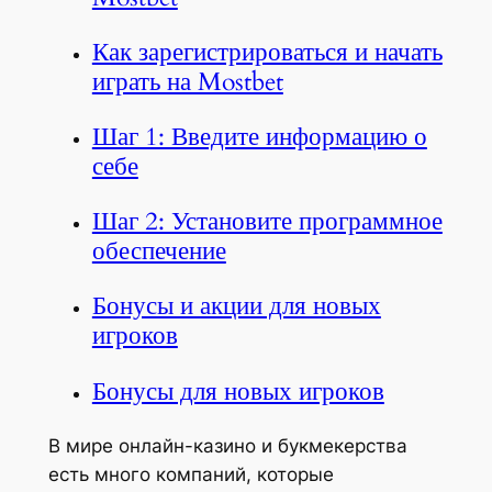
Как зарегистрироваться и начать
играть на Mostbet
Шаг 1: Введите информацию о
себе
Шаг 2: Установите программное
обеспечение
Бонусы и акции для новых
игроков
Бонусы для новых игроков
В мире онлайн-казино и букмекерства
есть много компаний, которые