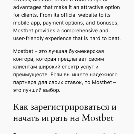
advantages that make it an attractive option
for clients. From its official website to its
mobile app, payment options, and bonuses,
Mostbet provides a comprehensive and
user-friendly experience that is hard to beat.
Mostbet – это лучшая букмекерская
контора, которая предлагает своим
клиентам широкий спектр услуг и
преимуществ. Если вы ищете надежного
партнера для своих ставок, то Mostbet –
это лучший выбор.
Как зарегистрироваться и
начать играть на Mostbet