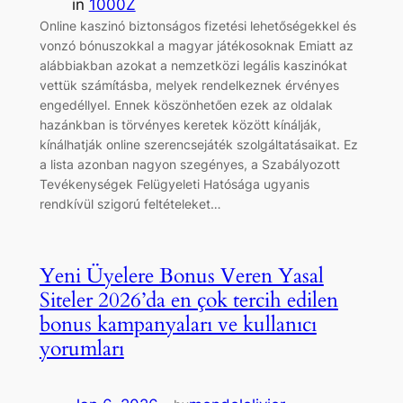
in
1000Z
Online kaszinó biztonságos fizetési lehetőségekkel és
vonzó bónuszokkal a magyar játékosoknak Emiatt az
alábbiakban azokat a nemzetközi legális kaszinókat
vettük számításba, melyek rendelkeznek érvényes
engedéllyel. Ennek köszönhetően ezek az oldalak
hazánkban is törvényes keretek között kínálják,
kínálhatják online szerencsejáték szolgáltatásaikat. Ez
a lista azonban nagyon szegényes, a Szabályozott
Tevékenységek Felügyeleti Hatósága ugyanis
rendkívül szigorú feltételeket…
Yeni Üyelere Bonus Veren Yasal
Siteler 2026’da en çok tercih edilen
bonus kampanyaları ve kullanıcı
yorumları