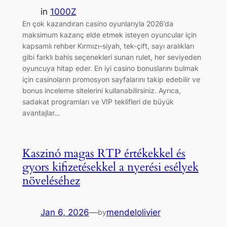
in
1000Z
En çok kazandıran casino oyunlarıyla 2026’da
maksimum kazanç elde etmek isteyen oyuncular için
kapsamlı rehber Kırmızı-siyah, tek-çift, sayı aralıkları
gibi farklı bahis seçenekleri sunan rulet, her seviyeden
oyuncuya hitap eder. En iyi casino bonuslarını bulmak
için casinoların promosyon sayfalarını takip edebilir ve
bonus inceleme sitelerini kullanabilirsiniz. Ayrıca,
sadakat programları ve VIP teklifleri de büyük
avantajlar…
Kaszinó magas RTP értékekkel és
gyors kifizetésekkel a nyerési esélyek
növeléséhez
Jan 6, 2026
—
mendelolivier
by