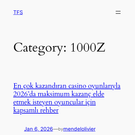
Skip
TFS
to
content
Category:
1000Z
En çok kazandıran casino oyunlarıyla
2026’da maksimum kazanç elde
etmek isteyen oyuncular için
kapsamlı rehber
Jan 6, 2026
—
mendelolivier
by