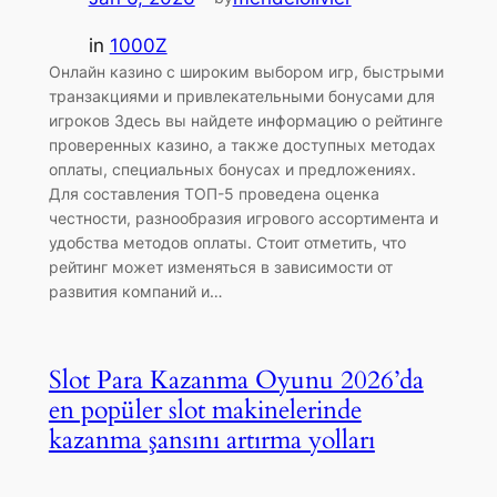
in
1000Z
Онлайн казино с широким выбором игр, быстрыми
транзакциями и привлекательными бонусами для
игроков Здесь вы найдете информацию о рейтинге
проверенных казино, а также доступных методах
оплаты, специальных бонусах и предложениях.
Для составления ТОП-5 проведена оценка
честности, разнообразия игрового ассортимента и
удобства методов оплаты. Стоит отметить, что
рейтинг может изменяться в зависимости от
развития компаний и…
Slot Para Kazanma Oyunu 2026’da
en popüler slot makinelerinde
kazanma şansını artırma yolları