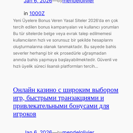
Jan 6, 2026
—
mendelolivier
by
in
1000Z
Yeni Üyelere Bonus Veren Yasal Siteler 2026’da en çok
tercih edilen bonus kampanyaları ve kullanıcı yorumları
Bu tür sitelerde belge veya evrak talep edilmemesi
kullanıcıların hızlı ve sorunsuz bir şekilde hesaplarını
oluşturmalarına olanak tanımaktadır. Bu sayede bahis
severler herhangi bir ek prosedürle uğraşmadan
anında bahis yapmaya başlayabilmektedir. Güvenli ve
hızlı üyelik süreci lisanslı platformları tercih…
Онлайн казино с широким выбором
игр, быстрыми транзакциями и
привлекательными бонусами для
игроков
Jan 6, 2026
—
mendelolivier
by