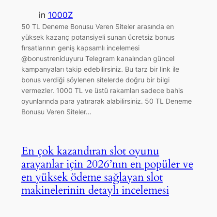
in
1000Z
50 TL Deneme Bonusu Veren Siteler arasında en
yüksek kazanç potansiyeli sunan ücretsiz bonus
fırsatlarının geniş kapsamlı incelemesi
@bonustreniduyuru Telegram kanalından güncel
kampanyaları takip edebilirsiniz. Bu tarz bir link ile
bonus verdiği söylenen sitelerde doğru bir bilgi
vermezler. 1000 TL ve üstü rakamları sadece bahis
oyunlarında para yatırarak alabilirsiniz. 50 TL Deneme
Bonusu Veren Siteler…
En çok kazandıran slot oyunu
arayanlar için 2026’nın en popüler ve
en yüksek ödeme sağlayan slot
makinelerinin detaylı incelemesi