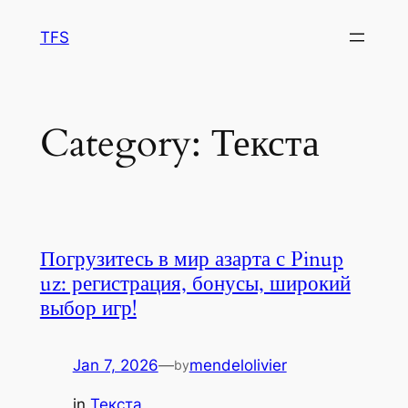
Skip
TFS
to
content
Category:
Текста
Погрузитесь в мир азарта с Pinup
uz: регистрация, бонусы, широкий
выбор игр!
Jan 7, 2026
—
mendelolivier
by
in
Текста