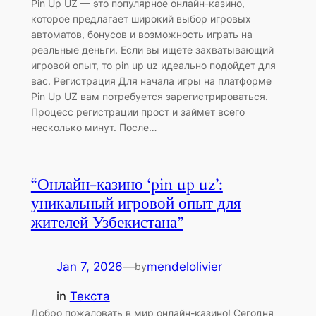
Pin Up UZ — это популярное онлайн-казино,
которое предлагает широкий выбор игровых
автоматов, бонусов и возможность играть на
реальные деньги. Если вы ищете захватывающий
игровой опыт, то pin up uz идеально подойдет для
вас. Регистрация Для начала игры на платформе
Pin Up UZ вам потребуется зарегистрироваться.
Процесс регистрации прост и займет всего
несколько минут. После…
“Онлайн-казино ‘pin up uz’:
уникальный игровой опыт для
жителей Узбекистана”
Jan 7, 2026
—
mendelolivier
by
in
Текста
Добро пожаловать в мир онлайн-казино! Сегодня