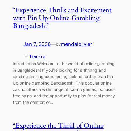
“Experience Thrills and Excitement
with Pin Up Online Gambling
Bangladesh!”
Jan 7, 2026
—
mendelolivier
by
in
Текста
Introduction Welcome to the world of online gambling
in Bangladesh! If you’re looking for a thrilling and
exciting gaming experience, look no further than Pin
Up online gambling Bangladesh. This popular online
casino offers a wide range of casino games, bonuses,
free spins, and the opportunity to play for real money
from the comfort of…
“Experience the Thrill of Online