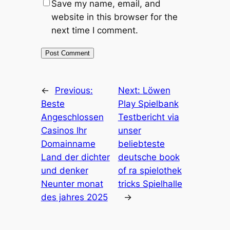
Save my name, email, and
website in this browser for the
next time I comment.
←
Previous:
Next:
Löwen
Beste
Play Spielbank
Angeschlossen
Testbericht via
Casinos Ihr
unser
Domainname
beliebteste
Land der dichter
deutsche book
und denker
of ra spielothek
Neunter monat
tricks Spielhalle
des jahres 2025
→