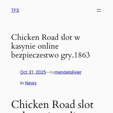
Skip
TFS
to
content
Chicken Road slot w
kasynie online
bezpieczestwo gry.1863
Oct 31, 2025
—
mendelolivier
by
in
News
Chicken Road slot