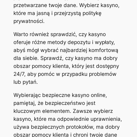
przetwarzane twoje dane. Wybierz kasyno,
które ma jasną i przejrzystą politykę
prywatności.
Warto również sprawdzić, czy kasyno
oferuje różne metody depozytu i wypłaty,
abyś mógł wybrać najbardziej komfortową
dla siebie. Sprawdź, czy kasyno ma dobry
obszar pomocy klienta, który jest dostępny
24/7, aby pomóc w przypadku problemów
lub pytań.
Wybierając bezpieczne kasyno online,
pamiętaj, że bezpieczeństwo jest
kluczowym elementem. Zawsze wybierz
kasyno, które ma odpowiednie uprawnienia,
używa bezpiecznych protokołów, ma dobry
obszar pomocy klienta i chroni twoje dane