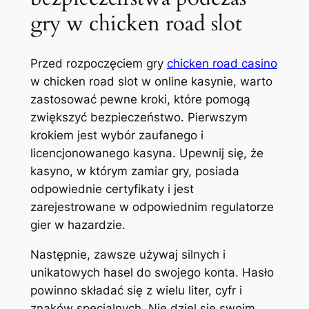
gry w chicken road slot
Przed rozpoczęciem gry
chicken road casino
w chicken road slot w online kasynie, warto
zastosować pewne kroki, które pomogą
zwiększyć bezpieczeństwo. Pierwszym
krokiem jest wybór zaufanego i
licencjonowanego kasyna. Upewnij się, że
kasyno, w którym zamiar gry, posiada
odpowiednie certyfikaty i jest
zarejestrowane w odpowiednim regulatorze
gier w hazardzie.
Następnie, zawsze używaj silnych i
unikatowych hasel do swojego konta. Hasło
powinno składać się z wielu liter, cyfr i
znaków specjalnych. Nie dziel się swoim