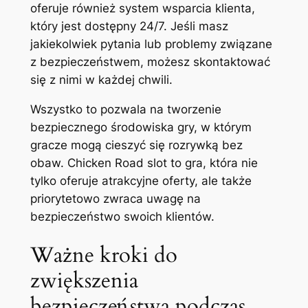
oferuje również system wsparcia klienta,
który jest dostępny 24/7. Jeśli masz
jakiekolwiek pytania lub problemy związane
z bezpieczeństwem, możesz skontaktować
się z nimi w każdej chwili.
Wszystko to pozwala na tworzenie
bezpiecznego środowiska gry, w którym
gracze mogą cieszyć się rozrywką bez
obaw. Chicken Road slot to gra, która nie
tylko oferuje atrakcyjne oferty, ale także
priorytetowo zwraca uwagę na
bezpieczeństwo swoich klientów.
Ważne kroki do
zwiększenia
bezpieczeństwa podczas