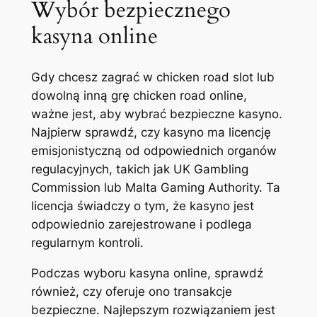
Wybór bezpiecznego
kasyna online
Gdy chcesz zagrać w chicken road slot lub
dowolną inną grę chicken road online,
ważne jest, aby wybrać bezpieczne kasyno.
Najpierw sprawdź, czy kasyno ma licencję
emisjonistyczną od odpowiednich organów
regulacyjnych, takich jak UK Gambling
Commission lub Malta Gaming Authority. Ta
licencja świadczy o tym, że kasyno jest
odpowiednio zarejestrowane i podlega
regularnym kontroli.
Podczas wyboru kasyna online, sprawdź
również, czy oferuje ono transakcje
bezpieczne. Najlepszym rozwiązaniem jest