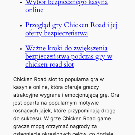
Wybór bezpiecznego kasyna
online
Przegląd gry Chicken Road i jej
oferty bezpieczeństwa
Ważne kroki do zwiększenia
bezpieczeństwa podczas gry w
chicken road slot
Chicken Road slot to popularna gra w
kasynie online, która oferuje graczy
atrakcyjne wygrane i emocjonującą grę. Gra
jest oparta na popularnym motywie
rosnących jajek, które przypominają drogę
do sukcesu. W grze Chicken Road game
gracze mogą otrzymać nagrody za
osiągnięcie określonych celów, co dodaje