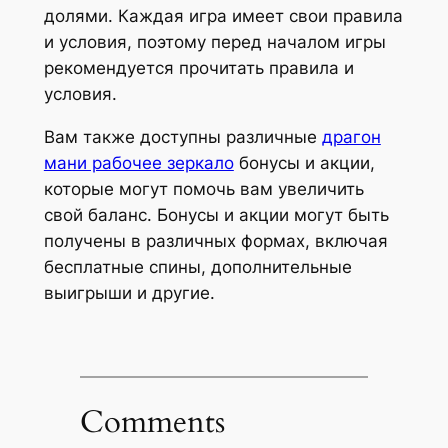
долями. Каждая игра имеет свои правила
и условия, поэтому перед началом игры
рекомендуется прочитать правила и
условия.
Вам также доступны различные
драгон
мани рабочее зеркало
бонусы и акции,
которые могут помочь вам увеличить
свой баланс. Бонусы и акции могут быть
получены в различных формах, включая
бесплатные спины, дополнительные
выигрыши и другие.
Comments