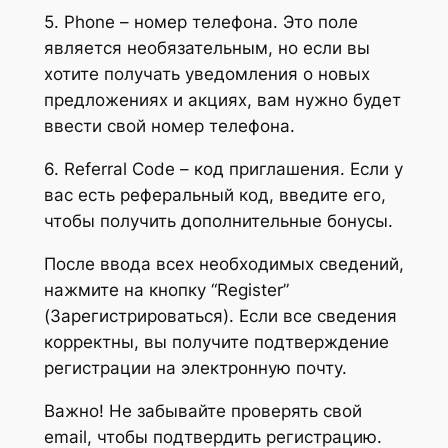
5. Phone – номер телефона. Это поле
является необязательным, но если вы
хотите получать уведомления о новых
предложениях и акциях, вам нужно будет
ввести свой номер телефона.
6. Referral Code – код приглашения. Если у
вас есть реферальный код, введите его,
чтобы получить дополнительные бонусы.
После ввода всех необходимых сведений,
нажмите на кнопку “Register”
(Зарегистрироваться). Если все сведения
корректны, вы получите подтверждение
регистрации на электронную почту.
Важно! Не забывайте проверять свой
email, чтобы подтвердить регистрацию.