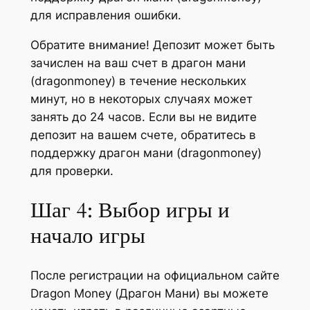
для исправления ошибки.
Обратите внимание! Депозит может быть
зачислен на ваш счет в драгон мани
(dragonmoney) в течение нескольких
минут, но в некоторых случаях может
занять до 24 часов. Если вы не видите
депозит на вашем счете, обратитесь в
поддержку драгон мани (dragonmoney)
для проверки.
Шаг 4: Выбор игры и
начало игры
После регистрации на официальном сайте
Dragon Money (Драгон Мани) вы можете