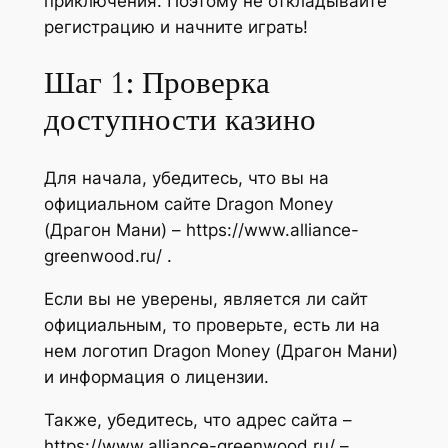
приключения. Поэтому не откладывайте
регистрацию и начните играть!
Шаг 1: Проверка
доступности казино
Для начала, убедитесь, что вы на
официальном сайте Dragon Money
(Драгон Мани) – https://www.alliance-
greenwood.ru/ .
Если вы не уверены, является ли сайт
официальным, то проверьте, есть ли на
нем логотип Dragon Money (Драгон Мани)
и информация о лицензии.
Также, убедитесь, что адрес сайта –
https://www.alliance-greenwood.ru/ –