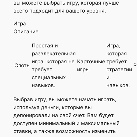
вы можете выбрать игру, которая лучше
всего подходит для вашего уровня.
Игра
Описание
Простая и
Игра,
развлекательная
которая
игра, которая не
Карточные
требует
Слоты
Р
требует
игры
стратегии
специальных
и
навыков.
навыков.
Выбрав игру, вы можете начать играть,
используя деньги, которые вы
депонировали на свой счет. Вам будет
доступен минимальный и максимальный
ставки, а также возможность изменить