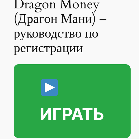
Dragon Money
(Драгон Мани) –
руководство по
регистрации
ИГРАТЬ