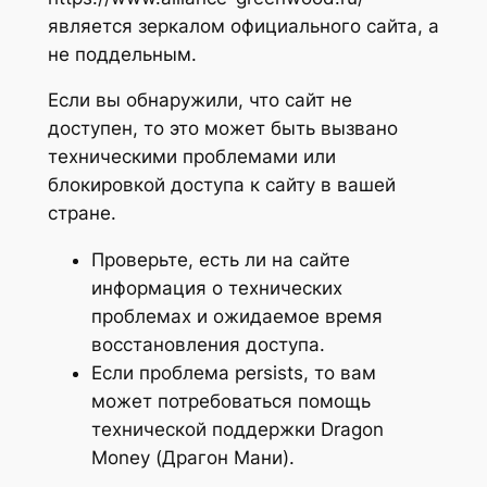
является зеркалом официального сайта, а
не поддельным.
Если вы обнаружили, что сайт не
доступен, то это может быть вызвано
техническими проблемами или
блокировкой доступа к сайту в вашей
стране.
Проверьте, есть ли на сайте
информация о технических
проблемах и ожидаемое время
восстановления доступа.
Если проблема persists, то вам
может потребоваться помощь
технической поддержки Dragon
Money (Драгон Мани).