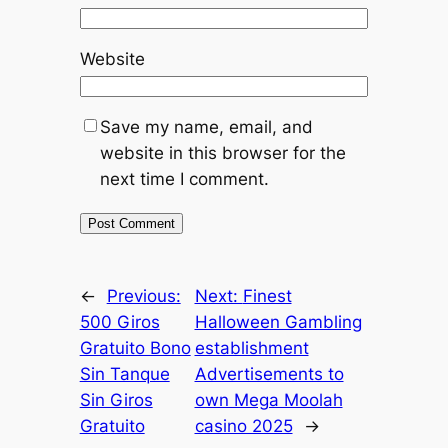
Website
Save my name, email, and
website in this browser for the
next time I comment.
←
Previous:
Next:
Finest
500 Giros
Halloween Gambling
Gratuito Bono
establishment
Sin Tanque
Advertisements to
Sin Giros
own Mega Moolah
Gratuito
casino 2025
→