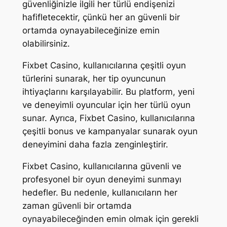
güvenliğinizle ilgili her türlü endişenizi
hafifletecektir, çünkü her an güvenli bir
ortamda oynayabileceğinize emin
olabilirsiniz.
Fixbet Casino, kullanıcılarına çeşitli oyun
türlerini sunarak, her tip oyuncunun
ihtiyaçlarını karşılayabilir. Bu platform, yeni
ve deneyimli oyuncular için her türlü oyun
sunar. Ayrıca, Fixbet Casino, kullanıcılarına
çeşitli bonus ve kampanyalar sunarak oyun
deneyimini daha fazla zenginleştirir.
Fixbet Casino, kullanıcılarına güvenli ve
profesyonel bir oyun deneyimi sunmayı
hedefler. Bu nedenle, kullanıcıların her
zaman güvenli bir ortamda
oynayabileceğinden emin olmak için gerekli