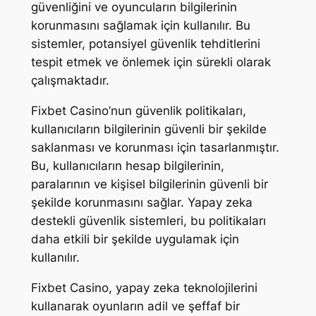
güvenliğini ve oyuncuların bilgilerinin
korunmasını sağlamak için kullanılır. Bu
sistemler, potansiyel güvenlik tehditlerini
tespit etmek ve önlemek için sürekli olarak
çalışmaktadır.
Fixbet Casino’nun güvenlik politikaları,
kullanıcıların bilgilerinin güvenli bir şekilde
saklanması ve korunması için tasarlanmıştır.
Bu, kullanıcıların hesap bilgilerinin,
paralarının ve kişisel bilgilerinin güvenli bir
şekilde korunmasını sağlar. Yapay zeka
destekli güvenlik sistemleri, bu politikaları
daha etkili bir şekilde uygulamak için
kullanılır.
Fixbet Casino, yapay zeka teknolojilerini
kullanarak oyunların adil ve şeffaf bir