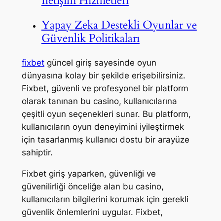
İletişim Hizmetleri
Yapay Zeka Destekli Oyunlar ve
Güvenlik Politikaları
fixbet
güncel giriş sayesinde oyun
dünyasına kolay bir şekilde erişebilirsiniz.
Fixbet, güvenli ve profesyonel bir platform
olarak tanınan bu casino, kullanıcılarına
çeşitli oyun seçenekleri sunar. Bu platform,
kullanıcıların oyun deneyimini iyileştirmek
için tasarlanmış kullanıcı dostu bir arayüze
sahiptir.
Fixbet giriş yaparken, güvenliği ve
güvenilirliği önceliğe alan bu casino,
kullanıcıların bilgilerini korumak için gerekli
güvenlik önlemlerini uygular. Fixbet,