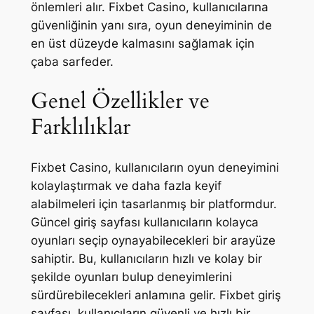
önlemleri alır. Fixbet Casino, kullanıcılarına
güvenliğinin yanı sıra, oyun deneyiminin de
en üst düzeyde kalmasını sağlamak için
çaba sarfeder.
Genel Özellikler ve
Farklılıklar
Fixbet Casino, kullanıcıların oyun deneyimini
kolaylaştırmak ve daha fazla keyif
alabilmeleri için tasarlanmış bir platformdur.
Güncel giriş sayfası kullanıcıların kolayca
oyunları seçip oynayabilecekleri bir arayüze
sahiptir. Bu, kullanıcıların hızlı ve kolay bir
şekilde oyunları bulup deneyimlerini
sürdürebilecekleri anlamına gelir. Fixbet giriş
sayfası, kullanıcıların güvenli ve hızlı bir