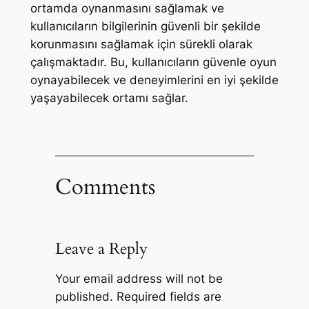
ortamda oynanmasını sağlamak ve
kullanıcıların bilgilerinin güvenli bir şekilde
korunmasını sağlamak için sürekli olarak
çalışmaktadır. Bu, kullanıcıların güvenle oyun
oynayabilecek ve deneyimlerini en iyi şekilde
yaşayabilecek ortamı sağlar.
Comments
Leave a Reply
Your email address will not be
published.
Required fields are