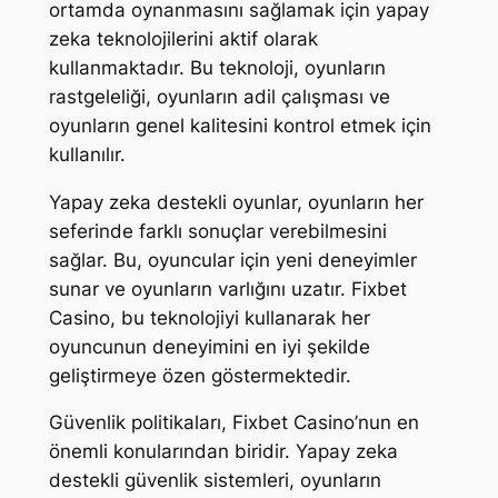
ortamda oynanmasını sağlamak için yapay
zeka teknolojilerini aktif olarak
kullanmaktadır. Bu teknoloji, oyunların
rastgeleliği, oyunların adil çalışması ve
oyunların genel kalitesini kontrol etmek için
kullanılır.
Yapay zeka destekli oyunlar, oyunların her
seferinde farklı sonuçlar verebilmesini
sağlar. Bu, oyuncular için yeni deneyimler
sunar ve oyunların varlığını uzatır. Fixbet
Casino, bu teknolojiyi kullanarak her
oyuncunun deneyimini en iyi şekilde
geliştirmeye özen göstermektedir.
Güvenlik politikaları, Fixbet Casino’nun en
önemli konularından biridir. Yapay zeka
destekli güvenlik sistemleri, oyunların