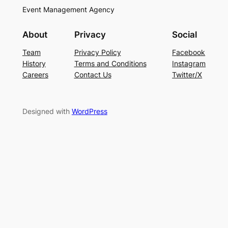
Event Management Agency
About
Privacy
Social
Team
Privacy Policy
Facebook
History
Terms and Conditions
Instagram
Careers
Contact Us
Twitter/X
Designed with
WordPress