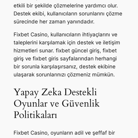
etkili bir şekilde çözmelerine yardımcı olur.
Destek ekibi, kullanıcıların sorunlarını çözme
sürecinde her zaman yanındadır.
Fixbet Casino, kullanıcıların ihtiyaçlarını ve
taleplerini karşılamak için destek ve iletişim
hizmetleri sunar. fixbet güncel giriş, fixbet
giriş ve fixbet giris sayfalarından herhangi
bir sorunla karşılaşırsanız, destek ekibine
ulaşarak sorunlarınızı çözmeniz mümkün.
Yapay Zeka Destekli
Oyunlar ve Güvenlik
Politikaları
Fixbet Casino, oyunların adil ve şeffaf bir