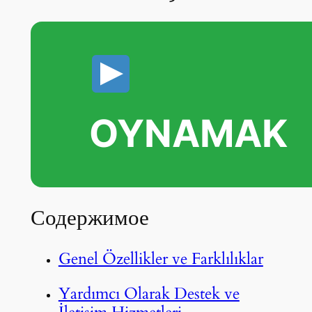
OYNAMAK
Содержимое
Genel Özellikler ve Farklılıklar
Yardımcı Olarak Destek ve