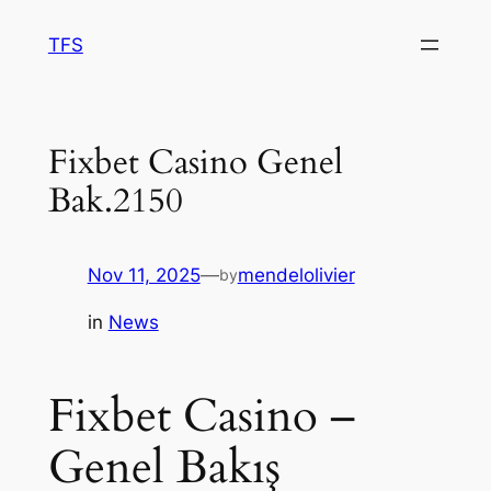
Skip
TFS
to
content
Fixbet Casino Genel
Bak.2150
Nov 11, 2025
—
mendelolivier
by
in
News
Fixbet Casino –
Genel Bakış