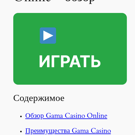
ИГРАТЬ
Содержимое
Обзор Gama Casino Online
Преимущества Gama Casino