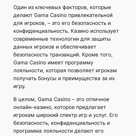
Один из ключевых факторов, которые
делают Gama Casino привлекательной
для игроков, – это его безопасность и
конфиденциальность. Казино использует
современные технологии для защиты
данных игроков и обеспечивает
безопасность транзакций. Кроме того,
Gama Casino имеет программу
лояльности, которая позволяет игрокам
получать бонусы и преимущества за их
игру.
В целом, Gama Casino – это отличное
онлайн-казино, которое предлагает
игрокам широкий спектр игр и услуг. Его
безопасность, конфиденциальность и
программа лояльности делают его