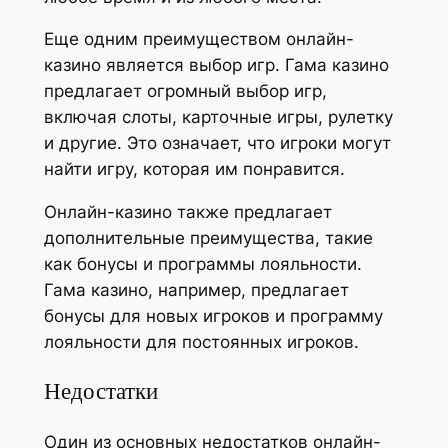
Еще одним преимуществом онлайн-
казино является выбор игр. Гама казино
предлагает огромный выбор игр,
включая слоты, карточные игры, рулетку
и другие. Это означает, что игроки могут
найти игру, которая им понравится.
Онлайн-казино также предлагает
дополнительные преимущества, такие
как бонусы и программы лояльности.
Гама казино, например, предлагает
бонусы для новых игроков и программу
лояльности для постоянных игроков.
Недостатки
Один из основных недостатков онлайн-