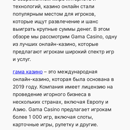
технологий, казино онлайн стали
популярным местом для игроков,
которые ищут развлечение и шанс
выиграть крупные суммы денег. В этом
обзоре мы рассмотрим Gama Casino, одну
из лучших онлайн-казино, которые
предлагают игрокам широкий спектр игр
и услуг.
гама казино
– это международная
онлайн-казино, которая была основана в
2019 году. Компания имеет лицензию на
проведение игорного бизнеса в
нескольких странах, включая Европу и
Азию. Gama Casino предлагает игрокам
более 1 000 игр, включая слоты,
карточные игры, рулетку и другие.