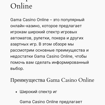
Online
Gama Casino Online – это популярный
онлайн-казино, которое предлагает
игрокам широкий спектр игровых
автоматов, рулетки, покера и других
азартных игр. В этом обзоре мы
рассмотрим основные преимущества и
недостатки Gama Casino Online, чтобы
помочь вам сделать информированный
выбор.
Преимущества Gama Casino Online
Широкий спектр иг
Gama Casino Online предлагает