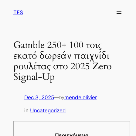
Skip
TFS
to
content
Gamble 250+ 100 τοις
εκατό δωρεάν παιχνίδι
ρουλέτας στο 2025 Zero
Signal-Up
Dec 3, 2025
—
mendelolivier
by
in
Uncategorized
Περιεχόμενο