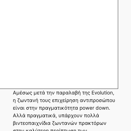
Αμέσως μετά την παραλαβή της Evolution,
η ζωντανή τους επιχείρηση αντιπροσώπου
είναι στην πραγματικότητα power down.
Αλλά πραγματικά, υπάρχουν πολλά
βιντεοπαιχνίδια ζωντανών πρακτόρων
στην καλύτερη περίπτωση των