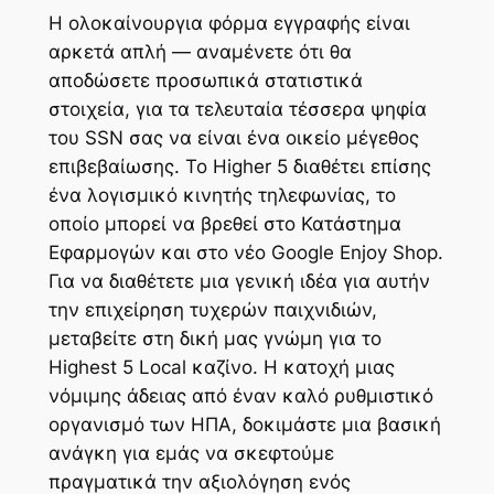
Η ολοκαίνουργια φόρμα εγγραφής είναι
αρκετά απλή — αναμένετε ότι θα
αποδώσετε προσωπικά στατιστικά
στοιχεία, για τα τελευταία τέσσερα ψηφία
του SSN σας να είναι ένα οικείο μέγεθος
επιβεβαίωσης. Το Higher 5 διαθέτει επίσης
ένα λογισμικό κινητής τηλεφωνίας, το
οποίο μπορεί να βρεθεί στο Κατάστημα
Εφαρμογών και στο νέο Google Enjoy Shop.
Για να διαθέτετε μια γενική ιδέα για αυτήν
την επιχείρηση τυχερών παιχνιδιών,
μεταβείτε στη δική μας γνώμη για το
Highest 5 Local καζίνο. Η κατοχή μιας
νόμιμης άδειας από έναν καλό ρυθμιστικό
οργανισμό των ΗΠΑ, δοκιμάστε μια βασική
ανάγκη για εμάς να σκεφτούμε
πραγματικά την αξιολόγηση ενός