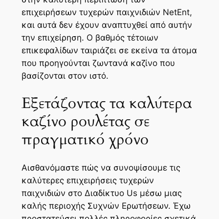
επιχειρήσεων τυχερών παιχνιδιών NetEnt,
και αυτά δεν έχουν αναπτυχθεί από αυτήν
την επιχείρηση. Ο βαθμός τέτοιων
επικεφαλίδων ταιριάζει σε εκείνα τα άτομα
που προηγούνται ζωντανά καζίνο που
βασίζονται στον ιστό.
Εξετάζοντας τα καλύτερα
καζίνο ρουλέτας σε
πραγματικό χρόνο
Αισθανόμαστε πώς να συνοψίσουμε τις
καλύτερες επιχειρήσεις τυχερών
παιχνιδιών στο Διαδίκτυο Us μέσω μιας
καλής περιοχής Συχνών Ερωτήσεων. Έχω
προστατεύσει πολλές πληροφορίες σχετικά