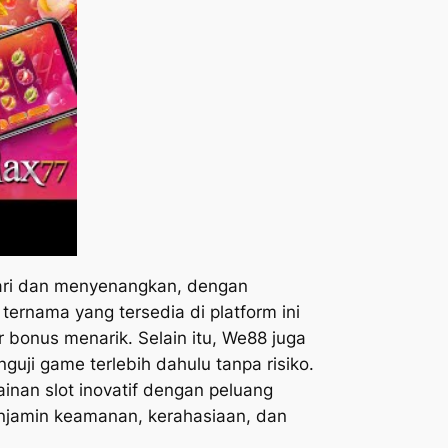
ajari dan menyenangkan, dengan
ernama yang tersedia di platform ini
 bonus menarik. Selain itu, We88 juga
ji game terlebih dahulu tanpa risiko.
inan slot inovatif dengan peluang
menjamin keamanan, kerahasiaan, dan