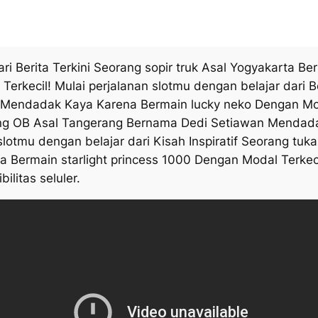
ari Berita Terkini Seorang sopir truk Asal Yogyakarta
erkecil! Mulai perjalanan slotmu dengan belajar dari 
endadak Kaya Karena Bermain lucky neko Dengan Modal
rang OB Asal Tangerang Bernama Dedi Setiawan Mendad
slotmu dengan belajar dari Kisah Inspiratif Seorang t
rmain starlight princess 1000 Dengan Modal Terkecil! 
litas seluler.