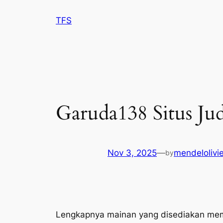
Skip
TFS
to
content
Garuda138 Situs Ju
Nov 3, 2025
—
mendelolivie
by
Lengkapnya mainan yang disediakan memb