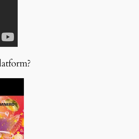
latform?