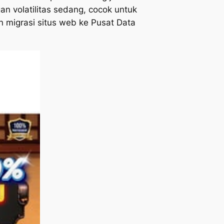
n volatilitas sedang, cocok untuk
 migrasi situs web ke Pusat Data