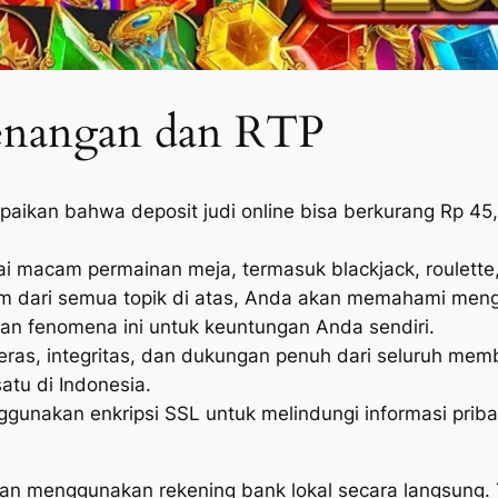
menangan dan RTP
kan bahwa deposit judi online bisa berkurang Rp 45,8 tr
i macam permainan meja, termasuk blackjack, roulette,
 dari semua topik di atas, Anda akan memahami menga
 fenomena ini untuk keuntungan Anda sendiri.
ras, integritas, dan dukungan penuh dari seluruh me
satu di Indonesia.
gunakan enkripsi SSL untuk melindungi informasi priba
 menggunakan rekening bank lokal secara langsung. Tes