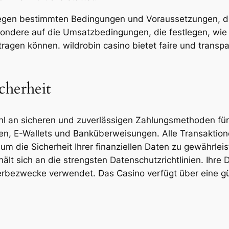
iegen bestimmten Bedingungen und Voraussetzungen, d
besondere auf die Umsatzbedingungen, die festlegen, wi
ragen können. wildrobin casino bietet faire und transp
cherheit
ahl an sicheren und zuverlässigen Zahlungsmethoden fü
ten, E-Wallets und Banküberweisungen. Alle Transakti
m die Sicherheit Ihrer finanziellen Daten zu gewährleis
ält sich an die strengsten Datenschutzrichtlinien. Ihre
bezwecke verwendet. Das Casino verfügt über eine gült