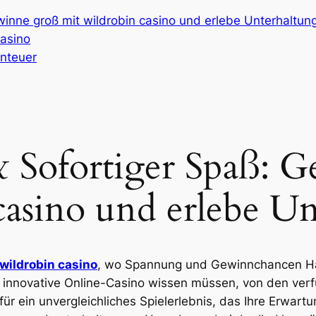
winne groß mit wildrobin casino und erlebe Unterhaltung
casino
enteuer
& Sofortiger Spaß: 
casino und erlebe Un
wildrobin casino
, wo Spannung und Gewinnchancen Ha
s innovative Online-Casino wissen müssen, von den verf
r ein unvergleichliches Spielerlebnis, das Ihre Erwartu