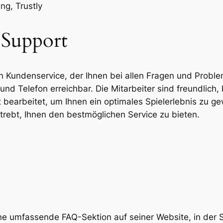
g, Trustly
 Support
gen Kundenservice, der Ihnen bei allen Fragen und Prob
 und Telefon erreichbar. Die Mitarbeiter sind freundlic
t bearbeitet, um Ihnen ein optimales Spielerlebnis zu ge
trebt, Ihnen den bestmöglichen Service zu bieten.
ine umfassende FAQ-Sektion auf seiner Website, in der 