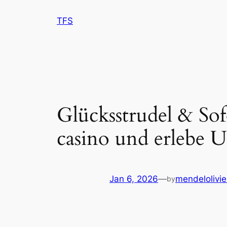
Skip
TFS
to
content
Glücksstrudel & So
casino und erlebe U
Jan 6, 2026
—
mendelolivie
by