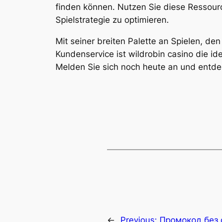
finden können. Nutzen Sie diese Ressourc
Spielstrategie zu optimieren.
Mit seiner breiten Palette an Spielen, 
Kundenservice ist wildrobin casino die id
Melden Sie sich noch heute an und entde
←
Previous:
Промокод без 