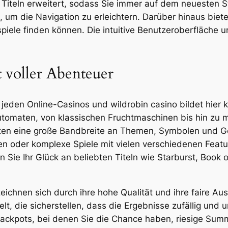
Titeln erweitert, sodass Sie immer auf dem neuesten St
, um die Navigation zu erleichtern. Darüber hinaus biete
sspiele finden können. Die intuitive Benutzeroberfläche
 voller Abenteuer
jeden Online-Casinos und wildrobin casino bildet hier 
utomaten, von klassischen Fruchtmaschinen bis hin zu
ten eine große Bandbreite an Themen, Symbolen und Ge
en oder komplexe Spiele mit vielen verschiedenen Featu
n Sie Ihr Glück an beliebten Titeln wie Starburst, Boo
eichnen sich durch ihre hohe Qualität und ihre faire Au
t, die sicherstellen, dass die Ergebnisse zufällig un
 Jackpots, bei denen Sie die Chance haben, riesige Su