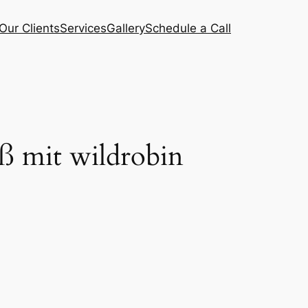
Our Clients
Services
Gallery
Schedule a Call
ß mit wildrobin