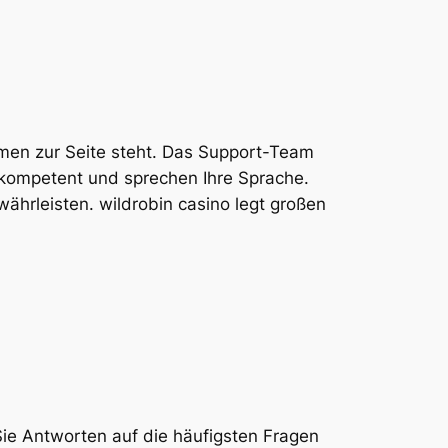
lemen zur Seite steht. Das Support-Team
h, kompetent und sprechen Ihre Sprache.
währleisten. wildrobin casino legt großen
Sie Antworten auf die häufigsten Fragen