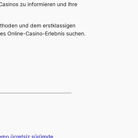
Casinos zu informieren und Ihre
methoden und dem erstklassigen
ames Online-Casino-Erlebnis suchen.
emo ücretsiz sürümde