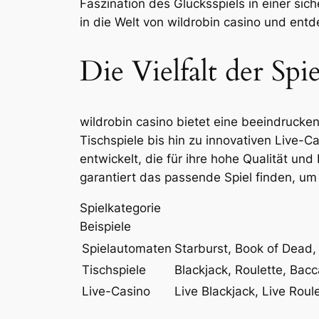
Faszination des Glücksspiels in einer si
in die Welt von wildrobin casino und entd
Die Vielfalt der Spi
wildrobin casino bietet eine beeindruck
Tischspiele bis hin zu innovativen Live-
entwickelt, die für ihre hohe Qualität und
garantiert das passende Spiel finden, um
Spielkategorie
Beispiele
Spielautomaten
Starburst, Book of Dead,
Tischspiele
Blackjack, Roulette, Bacc
Live-Casino
Live Blackjack, Live Roul