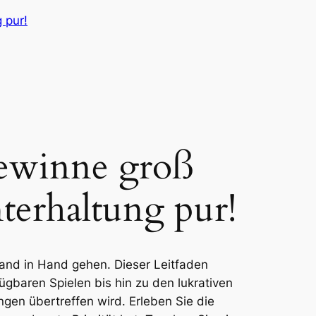
 pur!
Gewinne groß
terhaltung pur!
nd in Hand gehen. Dieser Leitfaden
ügbaren Spielen bis hin zu den lukrativen
ngen übertreffen wird. Erleben Sie die