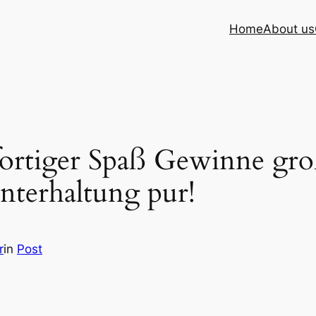
Home
About us
fortiger Spaß Gewinne gro
nterhaltung pur!
r
in
Post