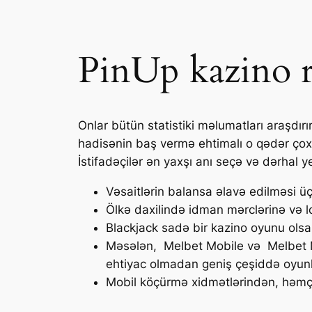
PinUp kazino r
Onlar bütün statistiki məlumatları araşdırı
hadisənin baş vermə ehtimalı o qədər çoxd
İstifadəçilər ən yaxşı anı seçə və dərhal y
Vəsaitlərin balansa əlavə edilməsi ü
Ölkə daxilində idman mərclərinə və 
Blackjack sadə bir kazino oyunu ols
Məsələn, Melbet Mobile və Melbet Mo
ehtiyac olmadan geniş çeşiddə oyunl
Mobil köçürmə xidmətlərindən, həmç