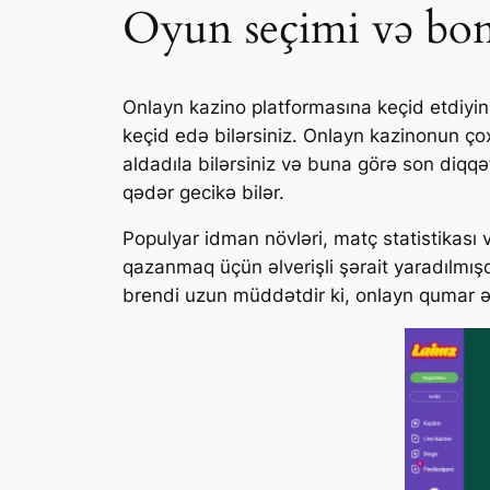
Oyun seçimi və bon
Onlayn kazino platformasına keçid etdiyin
keçid edə bilərsiniz. Onlayn kazinonun çox 
aldadıla bilərsiniz və buna görə son diqqət
qədər gecikə bilər.
Populyar idman növləri, matç statistikası 
qazanmaq üçün əlverişli şərait yaradılmış
brendi uzun müddətdir ki, onlayn qumar ə