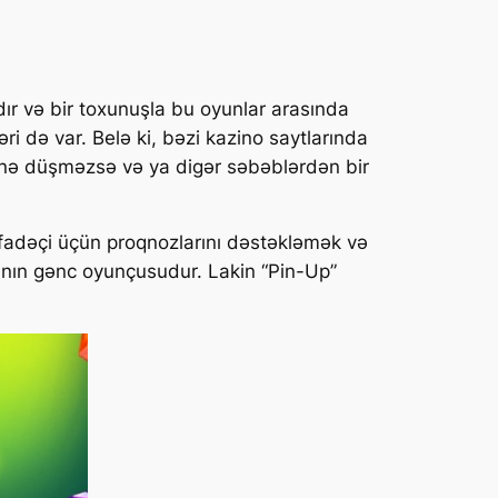
ır və bir toxunuşla bu oyunlar arasında
ri də var. Belə ki, bəzi kazino saytlarında
lərinə düşməzsə və ya digər səbəblərdən bir
tifadəçi üçün proqnozlarını dəstəkləmək və
rının gənc oyunçusudur. Lakin “Pin-Up”