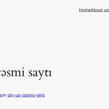
Home
About us
əsmi saytı
er
in
pin-up-casino-giris