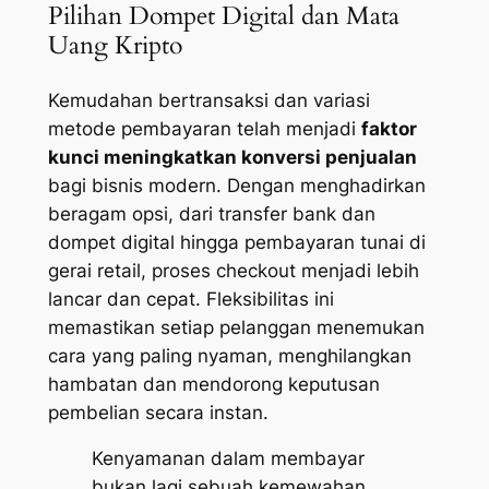
Pilihan Dompet Digital dan Mata
Uang Kripto
Kemudahan bertransaksi dan variasi
metode pembayaran telah menjadi
faktor
kunci meningkatkan konversi penjualan
bagi bisnis modern. Dengan menghadirkan
beragam opsi, dari transfer bank dan
dompet digital hingga pembayaran tunai di
gerai retail, proses checkout menjadi lebih
lancar dan cepat. Fleksibilitas ini
memastikan setiap pelanggan menemukan
cara yang paling nyaman, menghilangkan
hambatan dan mendorong keputusan
pembelian secara instan.
Kenyamanan dalam membayar
bukan lagi sebuah kemewahan,