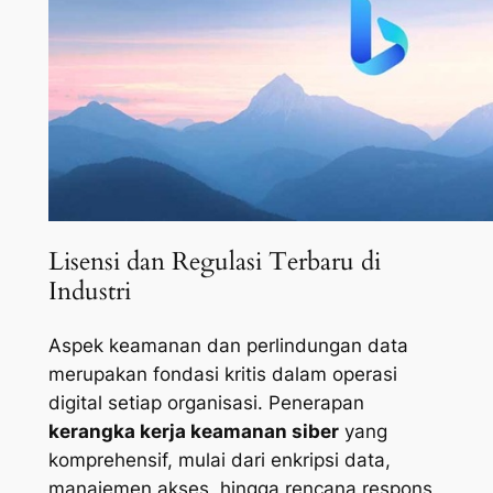
Lisensi dan Regulasi Terbaru di
Industri
Aspek keamanan dan perlindungan data
merupakan fondasi kritis dalam operasi
digital setiap organisasi. Penerapan
kerangka kerja keamanan siber
yang
komprehensif, mulai dari enkripsi data,
manajemen akses, hingga rencana respons