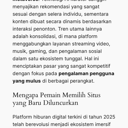
menyajikan rekomendasi yang sangat
sesuai dengan selera individu, sementara
konten dibuat secara dinamis berdasarkan
interaksi penonton. Tren utama lainnya
adalah konsolidasi, di mana platform
menggabungkan layanan streaming video,
musik, gaming, dan pengalaman sosial
dalam satu ekosistem tunggal. Hal ini
menciptakan pasar yang sangat kompetitif
dengan fokus pada
pengalaman pengguna
yang mulus
di berbagai perangkat.
Mengapa Pemain Memilih Situs
yang Baru Diluncurkan
Platform hiburan digital terkini di tahun 2025
telah berevolusi menjadi ekosistem imersif