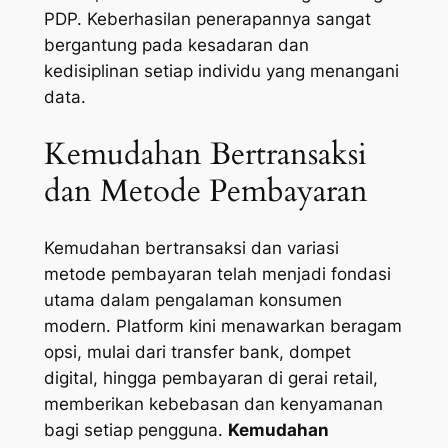
PDP.
Keberhasilan penerapannya sangat
bergantung pada kesadaran dan
kedisiplinan setiap individu yang menangani
data.
Kemudahan Bertransaksi
dan Metode Pembayaran
Kemudahan bertransaksi dan variasi
metode pembayaran telah menjadi fondasi
utama dalam pengalaman konsumen
modern. Platform kini menawarkan beragam
opsi, mulai dari transfer bank, dompet
digital, hingga pembayaran di gerai retail,
memberikan kebebasan dan kenyamanan
bagi setiap pengguna.
Kemudahan