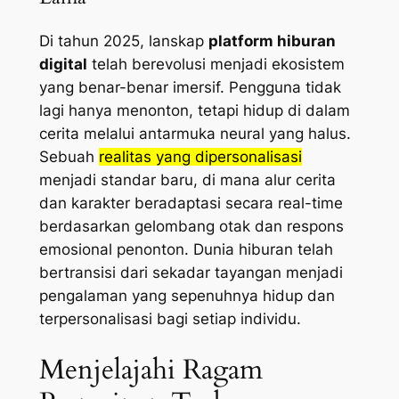
Di tahun 2025, lanskap
platform hiburan
digital
telah berevolusi menjadi ekosistem
yang benar-benar imersif. Pengguna tidak
lagi hanya menonton, tetapi hidup di dalam
cerita melalui antarmuka neural yang halus.
Sebuah
realitas yang dipersonalisasi
menjadi standar baru, di mana alur cerita
dan karakter beradaptasi secara real-time
berdasarkan gelombang otak dan respons
emosional penonton. Dunia hiburan telah
bertransisi dari sekadar tayangan menjadi
pengalaman yang sepenuhnya hidup dan
terpersonalisasi bagi setiap individu.
Menjelajahi Ragam