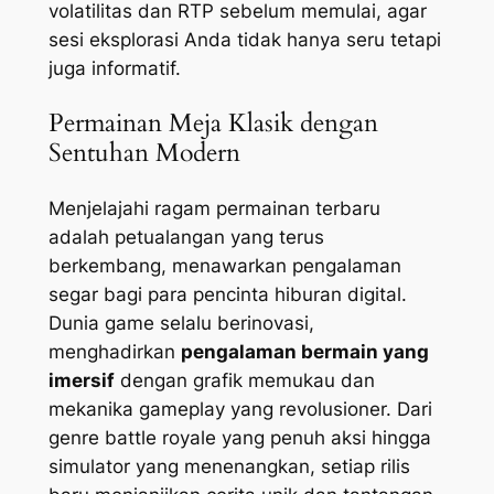
volatilitas dan RTP sebelum memulai, agar
sesi eksplorasi Anda tidak hanya seru tetapi
juga informatif.
Permainan Meja Klasik dengan
Sentuhan Modern
Menjelajahi ragam permainan terbaru
adalah petualangan yang terus
berkembang, menawarkan pengalaman
segar bagi para pencinta hiburan digital.
Dunia game selalu berinovasi,
menghadirkan
pengalaman bermain yang
imersif
dengan grafik memukau dan
mekanika gameplay yang revolusioner. Dari
genre battle royale yang penuh aksi hingga
simulator yang menenangkan, setiap rilis