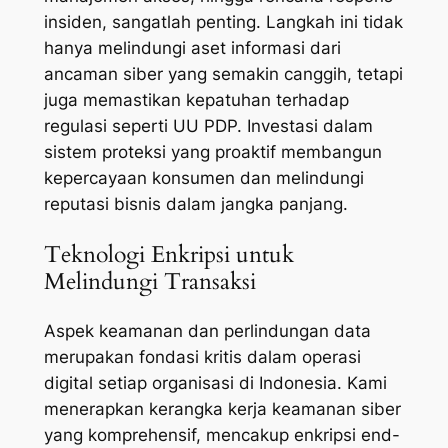
insiden, sangatlah penting. Langkah ini tidak
hanya melindungi aset informasi dari
ancaman siber yang semakin canggih, tetapi
juga memastikan kepatuhan terhadap
regulasi seperti UU PDP. Investasi dalam
sistem proteksi yang proaktif membangun
kepercayaan konsumen dan melindungi
reputasi bisnis dalam jangka panjang.
Teknologi Enkripsi untuk
Melindungi Transaksi
Aspek keamanan dan perlindungan data
merupakan fondasi kritis dalam operasi
digital setiap organisasi di Indonesia. Kami
menerapkan kerangka kerja keamanan siber
yang komprehensif, mencakup enkripsi end-