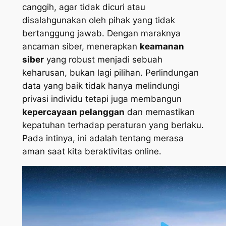
canggih, agar tidak dicuri atau
disalahgunakan oleh pihak yang tidak
bertanggung jawab. Dengan maraknya
ancaman siber, menerapkan
keamanan
siber
yang robust menjadi sebuah
keharusan, bukan lagi pilihan. Perlindungan
data yang baik tidak hanya melindungi
privasi individu tetapi juga membangun
kepercayaan pelanggan
dan memastikan
kepatuhan terhadap peraturan yang berlaku.
Pada intinya, ini adalah tentang merasa
aman saat kita beraktivitas online.