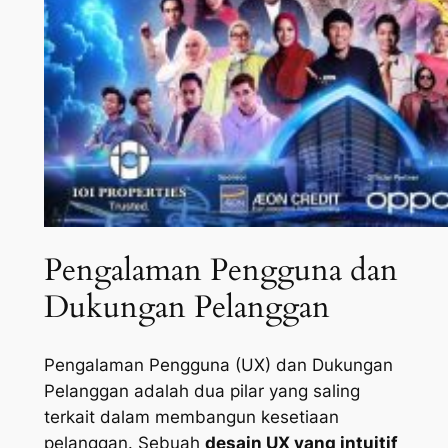
Pengalaman Pengguna dan
Dukungan Pelanggan
Pengalaman Pengguna (UX) dan Dukungan
Pelanggan adalah dua pilar yang saling
terkait dalam membangun kesetiaan
pelanggan. Sebuah
desain UX yang intuitif