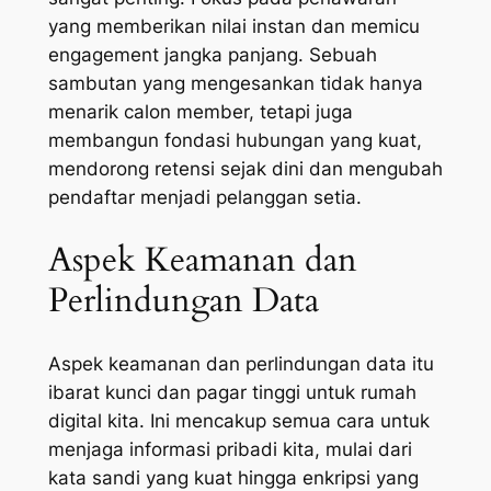
yang memberikan nilai instan dan memicu
engagement jangka panjang. Sebuah
sambutan yang mengesankan tidak hanya
menarik calon member, tetapi juga
membangun fondasi hubungan yang kuat,
mendorong retensi sejak dini dan mengubah
pendaftar menjadi pelanggan setia.
Aspek Keamanan dan
Perlindungan Data
Aspek keamanan dan perlindungan data itu
ibarat kunci dan pagar tinggi untuk rumah
digital kita. Ini mencakup semua cara untuk
menjaga informasi pribadi kita, mulai dari
kata sandi yang kuat hingga enkripsi yang