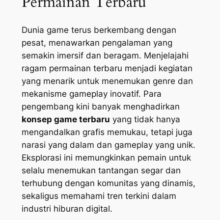
Permainan Terbaru
Dunia game terus berkembang dengan
pesat, menawarkan pengalaman yang
semakin imersif dan beragam. Menjelajahi
ragam permainan terbaru menjadi kegiatan
yang menarik untuk menemukan genre dan
mekanisme gameplay inovatif. Para
pengembang kini banyak menghadirkan
konsep game terbaru
yang tidak hanya
mengandalkan grafis memukau, tetapi juga
narasi yang dalam dan gameplay yang unik.
Eksplorasi ini memungkinkan pemain untuk
selalu menemukan tantangan segar dan
terhubung dengan komunitas yang dinamis,
sekaligus memahami tren terkini dalam
industri hiburan digital.