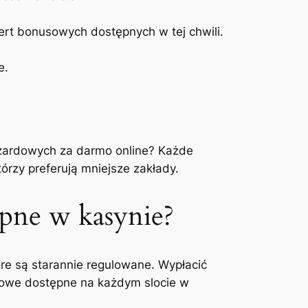
ert bonusowych dostępnych w tej chwili.
e.
azardowych za darmo online? Każde
rzy preferują mniejsze zakłady.
ępne w kasynie?
óre są starannie regulowane. Wypłacić
dowe dostępne na każdym slocie w