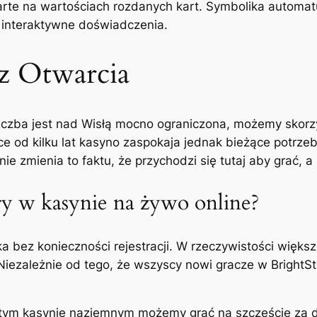
oparte na wartościach rozdanych kart. Symbolika autom
i interaktywne doświadczenia.
z Otwarcia
iczba jest nad Wisłą mocno ograniczona, możemy skorzys
ące od kilku lat kasyno zaspokaja jednak bieżące potrzeb
ie zmienia to faktu, że przychodzi się tutaj aby grać, a
y w kasynie na żywo online?
a bez konieczności rejestracji. W rzeczywistości większ
 Niezależnie od tego, że wszyscy nowi gracze w BrightS
tym kasynie naziemnym możemy grać na szczęście za do