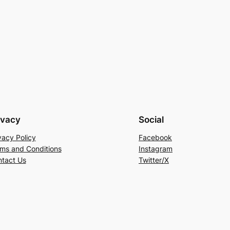
ivacy
Social
vacy Policy
Facebook
ms and Conditions
Instagram
tact Us
Twitter/X