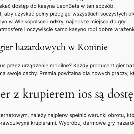
uzyskać dostęp do kasyna LeonBets w ten sposób.
l, aby uzyskać pełny przegląd wszystkich soczystych of
n w Wielkopolsce i odkryj najlepsze miejsca do gry!
 atmosferę i oczywiście samo kasyno robi dobre wrażeni
gier hazardowych w Koninie
us przez urządzenie mobilne? Każdy producent gier h
 swoje cechy. Premia powitalna dla nowych graczy, któ
r z krupierem ios są dost
ernetowym, należy najpierw spełnić warunki obrotu, kt
prawdziwymi krupierami. Wypróbuj darmowe gry hazar