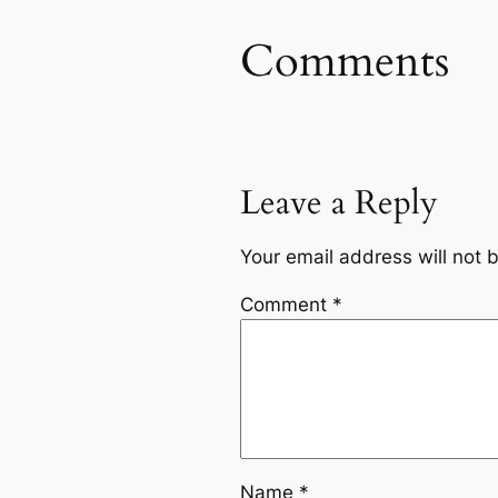
Comments
Leave a Reply
Your email address will not 
Comment
*
Name
*