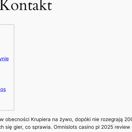
Kontakt
ynie
ios
 w obecności Krupiera na żywo, dopóki nie rozegrają 20
ch się gier, co sprawia. Omnislots casino pl 2025 rev