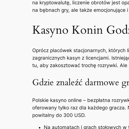
na kryptowalutę, liczenie obrotów jest 
na bębnach gry, ale także emocjonujące 
Kasyno Konin God
Oprócz placówek stacjonarnych, których l
zagranicznych kasyn z licencjami. Istniej
tu, aby zakosztować trochę rozrywki. Ale n
Gdzie znaleźć darmowe gr
Polskie kasyno online – bezpłatna rozrywk
oferowany tylko raz dla każdego gracza.
powitalny do 300 USD.
Na automatach i grach stołowych w 