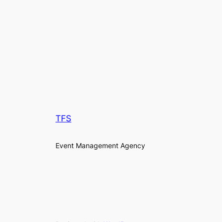
TFS
Event Management Agency