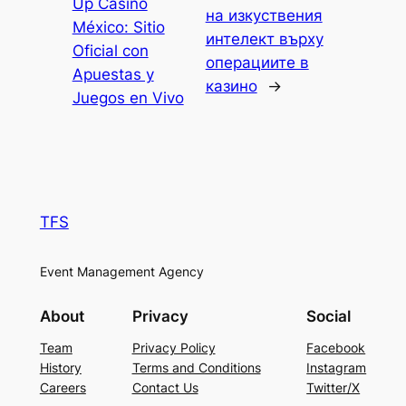
Up Casino
на изкуствения
México: Sitio
интелект върху
Oficial con
операциите в
Apuestas y
казино
→
Juegos en Vivo
TFS
Event Management Agency
About
Privacy
Social
Team
Privacy Policy
Facebook
History
Terms and Conditions
Instagram
Careers
Contact Us
Twitter/X