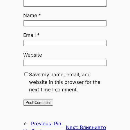
Name
*
Email
*
Website
Save my name, email, and
website in this browser for the
next time I comment.
←
Previous:
Pin
Next:
Влиянието