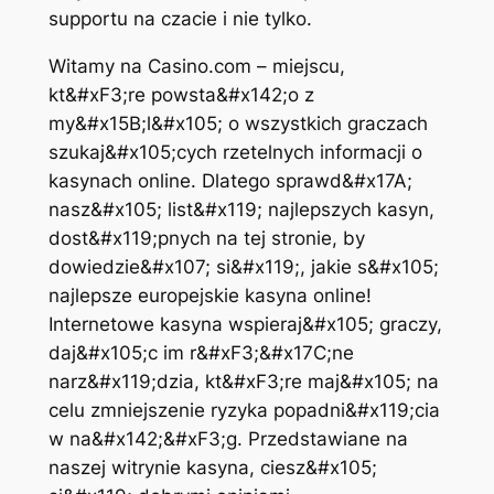
supportu na czacie i nie tylko.
Witamy na Casino.com – miejscu,
kt&#xF3;re powsta&#x142;o z
my&#x15B;l&#x105; o wszystkich graczach
szukaj&#x105;cych rzetelnych informacji o
kasynach online. Dlatego sprawd&#x17A;
nasz&#x105; list&#x119; najlepszych kasyn,
dost&#x119;pnych na tej stronie, by
dowiedzie&#x107; si&#x119;, jakie s&#x105;
najlepsze europejskie kasyna online!
Internetowe kasyna wspieraj&#x105; graczy,
daj&#x105;c im r&#xF3;&#x17C;ne
narz&#x119;dzia, kt&#xF3;re maj&#x105; na
celu zmniejszenie ryzyka popadni&#x119;cia
w na&#x142;&#xF3;g. Przedstawiane na
naszej witrynie kasyna, ciesz&#x105;