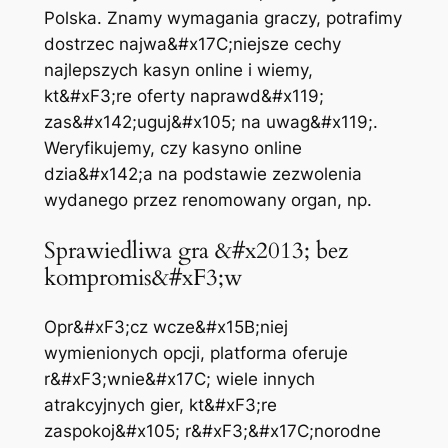
Polska. Znamy wymagania graczy, potrafimy
dostrzec najwa&#x17C;niejsze cechy
najlepszych kasyn online i wiemy,
kt&#xF3;re oferty naprawd&#x119;
zas&#x142;uguj&#x105; na uwag&#x119;.
Weryfikujemy, czy kasyno online
dzia&#x142;a na podstawie zezwolenia
wydanego przez renomowany organ, np.
Sprawiedliwa gra &#x2013; bez
kompromis&#xF3;w
Opr&#xF3;cz wcze&#x15B;niej
wymienionych opcji, platforma oferuje
r&#xF3;wnie&#x17C; wiele innych
atrakcyjnych gier, kt&#xF3;re
zaspokoj&#x105; r&#xF3;&#x17C;norodne