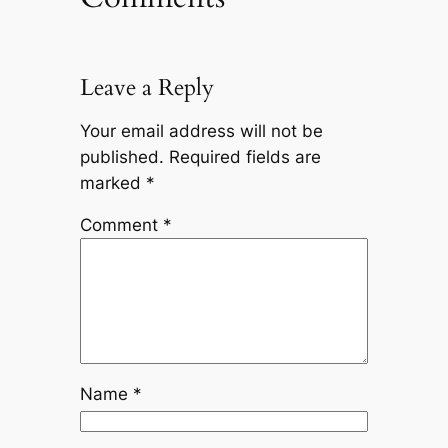
Leave a Reply
Your email address will not be
published.
Required fields are
marked
*
Comment
*
Name
*