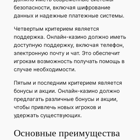
безопасности, включая шифрование
данных и надежные платежные системы.
Четвертым критерием является
поддержка. Онлайн-казино должно иметь
доступную поддержку, включая телефон,
электронную почту и чат. Это обеспечит
игрокам возможность получать помощь в
случае необходимости.
Пятым и последним критерием является
бонусы и акции. Онлайн-казино должно
предлагать различные бонусы и акции,
чтобы привлечь новых игроков и
удержать существующих.
Основные преимущества