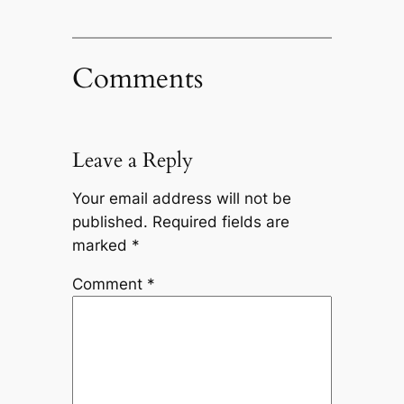
Comments
Leave a Reply
Your email address will not be
published.
Required fields are
marked
*
Comment
*