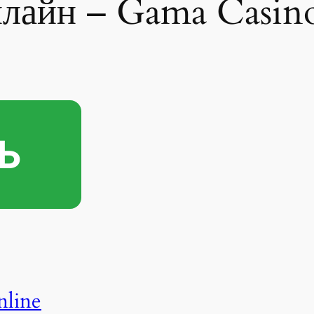
нлайн – Gama Casin
Ь
line