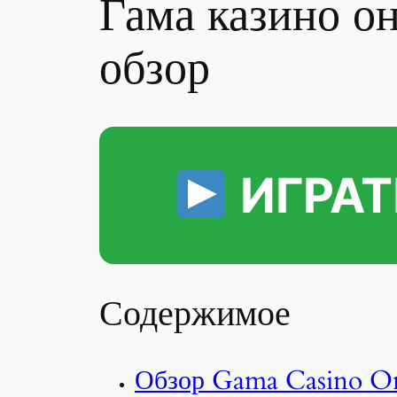
Гама казино о
обзор
ИГРАТ
Содержимое
Обзор Gama Casino On