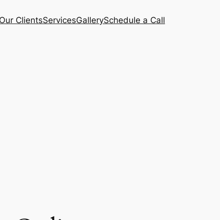
Our Clients
Services
Gallery
Schedule a Call