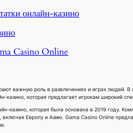
татки онлайн-казино
зино
ama Casino Online
рают важную роль в развлечениях и играх людей. В
йн-казино, которая предлагает игрокам широкий спек
йн-казино, которая была основана в 2019 году. Ко
, включая Европу и Азию. Gama Casino Online предл
ие.