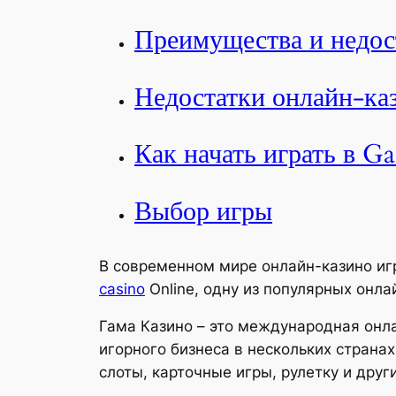
Преимущества и недос
Недостатки онлайн-ка
Как начать играть в G
Выбор игры
В современном мире онлайн-казино иг
casino
Online, одну из популярных онла
Гама Казино – это международная онла
игорного бизнеса в нескольких странах
слоты, карточные игры, рулетку и друг