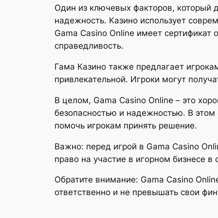
Один из ключевых факторов, который де
надежность. Казино использует соврем
Gama Casino Online имеет сертификат
справедливость.
Гама Казино также предлагает игрокам
привлекательной. Игроки могут получа
В целом, Gama Casino Online – это хо
безопасностью и надежностью. В этом 
помочь игрокам принять решение.
Важно: перед игрой в Gama Casino Onl
право на участие в игорном бизнесе в 
Обратите внимание: Gama Casino Online
ответственно и не превышать свои фи