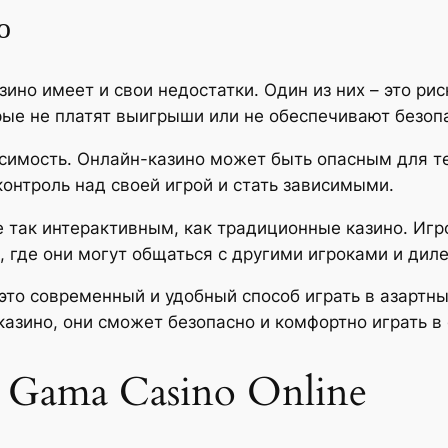
о
зино имеет и свои недостатки. Один из них – это р
ые не платят выигрыши или не обеспечивают безопа
симость. Онлайн-казино может быть опасным для те
контроль над своей игрой и стать зависимыми.
 так интерактивным, как традиционные казино. Игро
, где они могут общаться с другими игроками и дил
это современный и удобный способ играть в азартные
азино, они сможет безопасно и комфортно играть в 
в Gama Casino Online