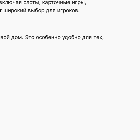
включая слоты, карточные игры,
ет широкий выбор для игроков.
вой дом. Это особенно удобно для тех,