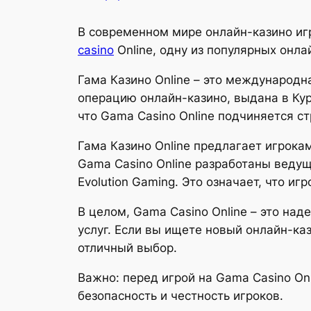
В современном мире онлайн-казино иг
casino
Online, одну из популярных онла
Гама Казино Online – это международн
операцию онлайн-казино, выдана в Кур
что Gama Casino Online подчиняется с
Гама Казино Online предлагает игрокам
Gama Casino Online разработаны ведущ
Evolution Gaming. Это означает, что 
В целом, Gama Casino Online – это над
услуг. Если вы ищете новый онлайн-каз
отличный выбор.
Важно: перед игрой на Gama Casino On
безопасность и честность игроков.