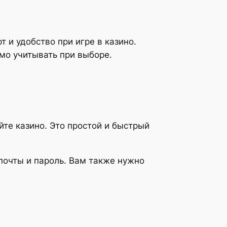
т и удобство при игре в казино.
имо учитывать при выборе.
йте казино. Это простой и быстрый
почты и пароль. Вам также нужно