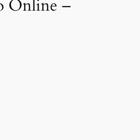
o Online –