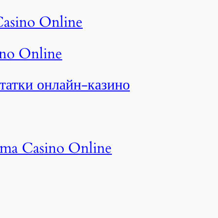
asino Online
no Online
татки онлайн-казино
ama Casino Online