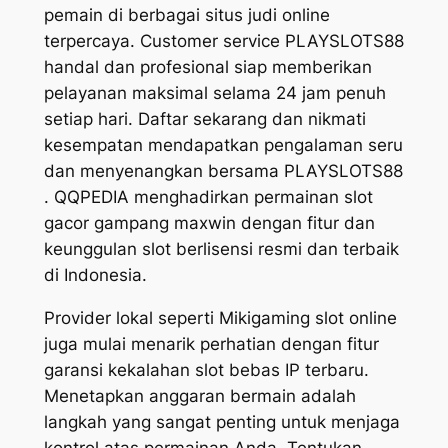
pemain di berbagai situs judi online
terpercaya. Customer service PLAYSLOTS88
handal dan profesional siap memberikan
pelayanan maksimal selama 24 jam penuh
setiap hari. Daftar sekarang dan nikmati
kesempatan mendapatkan pengalaman seru
dan menyenangkan bersama PLAYSLOTS88
. QQPEDIA menghadirkan permainan slot
gacor gampang maxwin dengan fitur dan
keunggulan slot berlisensi resmi dan terbaik
di Indonesia.
Provider lokal seperti Mikigaming slot online
juga mulai menarik perhatian dengan fitur
garansi kekalahan slot bebas IP terbaru.
Menetapkan anggaran bermain adalah
langkah yang sangat penting untuk menjaga
kontrol atas permainan Anda. Tentukan