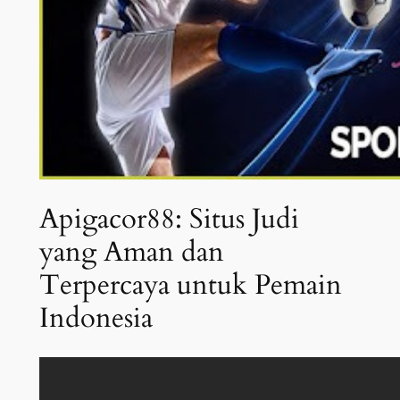
Apigacor88: Situs Judi
yang Aman dan
Terpercaya untuk Pemain
Indonesia