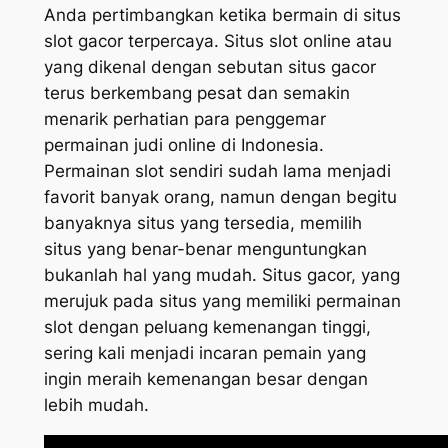
Anda pertimbangkan ketika bermain di situs
slot gacor terpercaya. Situs slot online atau
yang dikenal dengan sebutan situs gacor
terus berkembang pesat dan semakin
menarik perhatian para penggemar
permainan judi online di Indonesia.
Permainan slot sendiri sudah lama menjadi
favorit banyak orang, namun dengan begitu
banyaknya situs yang tersedia, memilih
situs yang benar-benar menguntungkan
bukanlah hal yang mudah. Situs gacor, yang
merujuk pada situs yang memiliki permainan
slot dengan peluang kemenangan tinggi,
sering kali menjadi incaran pemain yang
ingin meraih kemenangan besar dengan
lebih mudah.