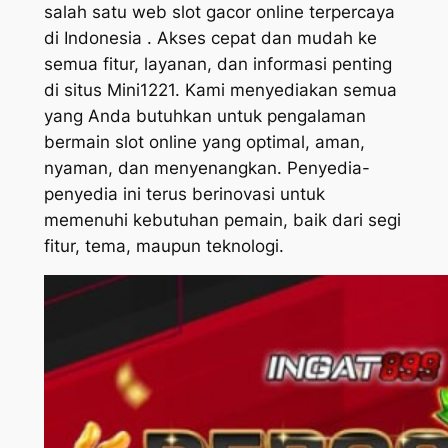
salah satu web slot gacor online terpercaya
di Indonesia . Akses cepat dan mudah ke
semua fitur, layanan, dan informasi penting
di situs Mini1221. Kami menyediakan semua
yang Anda butuhkan untuk pengalaman
bermain slot online yang optimal, aman,
nyaman, dan menyenangkan. Penyedia-
penyedia ini terus berinovasi untuk
memenuhi kebutuhan pemain, baik dari segi
fitur, tema, maupun teknologi.