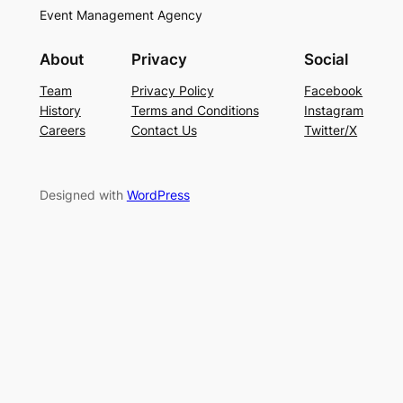
Event Management Agency
About
Privacy
Social
Team
Privacy Policy
Facebook
History
Terms and Conditions
Instagram
Careers
Contact Us
Twitter/X
Designed with
WordPress