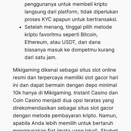
penggunanya untuk membeli kripto
langsung dari platform, tidak diperlukan
proses KYC apapun untuk bertransaksi.
Setelah menang, tinggal pilih metode
kripto favoritmu seperti Bitcoin,
Ethereum, atau USDT, dan dana
biasanya masuk ke dompetmu kurang
dari satu jam.
Mikigaming dikenal sebagai situs slot online
resmi dan terpercaya memiliki slot gacor hari
ini dan dapat bermain dengan depo minimal
10k hanya di Mikigaming. Instant Casino dan
Coin Casino menjadi dua opsi teratas yang
direkomendasikan sebagai situs slot gacor
dengan metode pembayaran kripto. Namun,
apabila Anda lebih memilih untuk bertaruh
menggunakan fiat (mata uang lokal), Sbobet