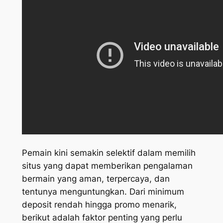
Pemain kini semakin selektif dalam memilih
situs yang dapat memberikan pengalaman
bermain yang aman, terpercaya, dan
tentunya menguntungkan. Dari minimum
deposit rendah hingga promo menarik,
berikut adalah faktor penting yang perlu