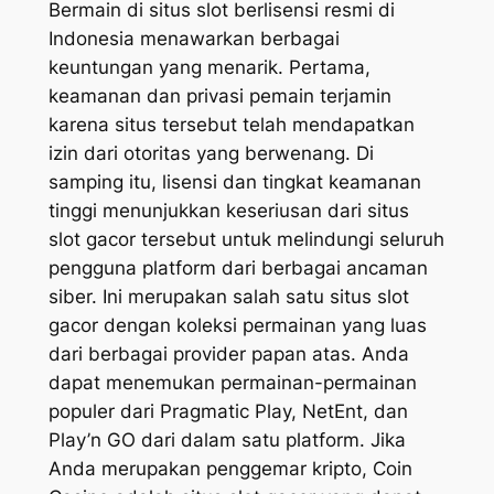
Bermain di situs slot berlisensi resmi di
Indonesia menawarkan berbagai
keuntungan yang menarik. Pertama,
keamanan dan privasi pemain terjamin
karena situs tersebut telah mendapatkan
izin dari otoritas yang berwenang. Di
samping itu, lisensi dan tingkat keamanan
tinggi menunjukkan keseriusan dari situs
slot gacor tersebut untuk melindungi seluruh
pengguna platform dari berbagai ancaman
siber. Ini merupakan salah satu situs slot
gacor dengan koleksi permainan yang luas
dari berbagai provider papan atas. Anda
dapat menemukan permainan-permainan
populer dari Pragmatic Play, NetEnt, dan
Play’n GO dari dalam satu platform. Jika
Anda merupakan penggemar kripto, Coin