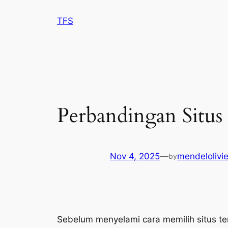
Skip
TFS
to
content
Perbandingan Situs 
Nov 4, 2025
—
mendelolivie
by
Sebelum menyelami cara memilih situs ter