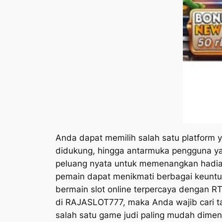
Anda dapat memilih salah satu platform
didukung, hingga antarmuka pengguna yan
peluang nyata untuk memenangkan hadiah 
pemain dapat menikmati berbagai keuntu
bermain slot online terpercaya dengan RT
di RAJASLOT777, maka Anda wajib cari tah
salah satu game judi paling mudah dimen