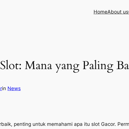
Home
About us
Slot: Mana yang Paling Ba
r
in
News
baik, penting untuk memahami apa itu slot Gacor. Perma