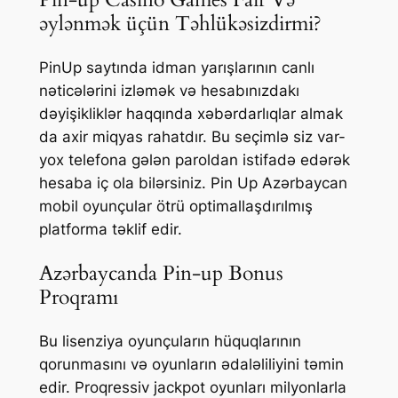
əylənmək üçün Təhlükəsizdirmi?
PinUp saytında idman yarışlarının canlı
nəticələrini izləmək və hesabınızdakı
dəyişikliklər haqqında xəbərdarlıqlar almak
da axir miqyas rahatdır. Bu seçimlə siz var-
yox telefona gələn paroldan istifadə edərək
hesaba iç ola bilərsiniz. Pin Up Azərbaycan
mobil oyunçular ötrü optimallaşdırılmış
platforma təklif edir.
Azərbaycanda Pin-up Bonus
Proqramı
Bu lisenziya oyunçuların hüquqlarının
qorunmasını və oyunların ədaləliliyini təmin
edir. Proqressiv jackpot oyunları milyonlarla