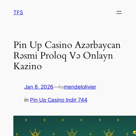
Skip
TFS
to
content
Pin Up Casino Azərbaycan
Rəsmi Proloq Və Onlayn
Kazino
Jan 8, 2026
—
mendelolivier
by
in
Pin Up Casino Indir 744