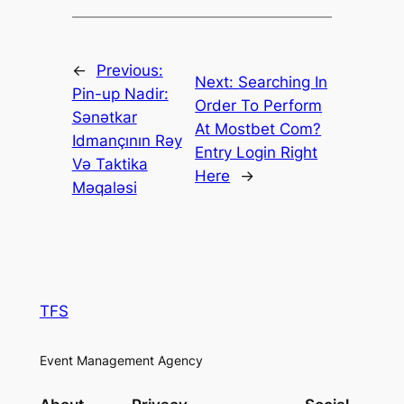
←
Previous:
Next:
Searching In
Pin-up Nadir:
Order To Perform
Sənətkar
At Mostbet Com?
Idmançının Rəy
Entry Login Right
Və Taktika
Here
→
Məqaləsi
TFS
Event Management Agency