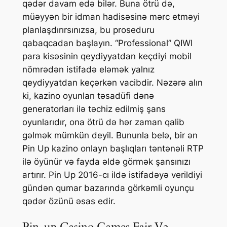
qədər davam edə bilər. Buna ötrü də,
müəyyən bir idman hadisəsinə mərc etməyi
planlaşdırırsınızsa, bu proseduru
qabaqcadan başlayın. “Professional” QIWI
para kisəsinin qeydiyyatdan keçdiyi mobil
nömrədən istifadə eləmək yalnız
qeydiyyatdan keçərkən vacibdir. Nəzərə alın
ki, kazino oyunları təsadüfi dənə
generatorları ilə təchiz edilmiş şans
oyunlarıdır, ona ötrü də hər zaman qalib
gəlmək mümkün deyil. Bununla belə, bir ən
Pin Up kazino onlayn başlıqları təntənəli RTP
ilə öyünür və fayda əldə görmək şansınızı
artırır. Pin Up 2016-cı ildə istifadəyə verildiyi
gündən qumar bazarında görkəmli oyunçu
qədər özünü əsas edir.
Pin-up Casino Games Fair Və