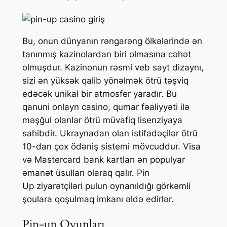
Bu, onun dünyanın rəngarəng ölkələrində ən
tanınmış kazinolardan biri olmasına cəhət
olmuşdur. Kazinonun rəsmi veb sayt dizaynı,
sizi ən yüksək qalib yönəlmək ötrü təşviq
edəcək unikal bir atmosfer yaradır. Bu
qanuni onlayn casino, qumar fəaliyyəti ilə
məşğul olanlar ötrü müvafiq lisenziyaya
sahibdir. Ukraynadan olan istifadəçilər ötrü
10-dan çox ödəniş sistemi mövcuddur. Visa
və Mastercard bank kartları ən populyar
əmanət üsulları olaraq qalır. Pin
Up ziyarətçiləri pulun oynanıldığı görkəmli
şoulara qoşulmaq imkanı əldə edirlər.
Pin-up Oyunları