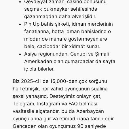
Qeydiyyat zamanı casino bonusunu
seçmək bukmeyker səhifəsində
qazanmaqdan daha əlverişlidir.
Pin Up bahis şirkəti, idman mərclərinin
fanatlarına, hətta idman bahislərinə o
miqdar də mənafe göstərməyənlərə
belə, cazibədar bir xidmət sunar.
Asiya regionundan, Cənubi və Şimali
Amerikadan olan qumarbazlar da sayta
iç ola bilərlər.
Biz 2025-ci ildə 15,000-dən çox sorğunu
həll etmişik, hər vahid oyunçunun sualına
şəxsi yanaşırıq. Dəstəyimiz onlayn çat,
Telegram, Instagram və FAQ bölməsi
vasitəsilə əlçatandır, bu da Azərbaycan
oyunçularına gur və etimadli ianə təmin edir.
Gəncədən olan oyunçumuz 90 saniyədə