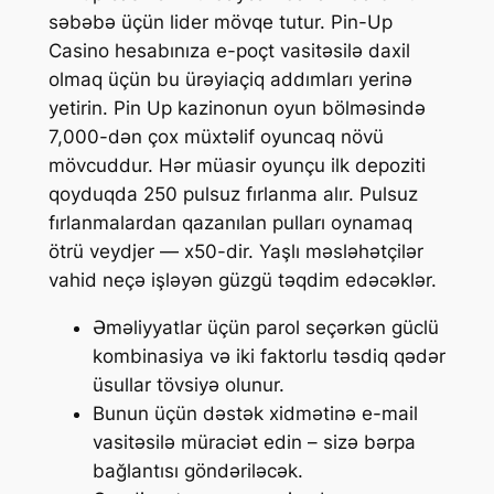
səbəbə üçün lider mövqe tutur. Pin-Up
Casino hesabınıza e-poçt vasitəsilə daxil
olmaq üçün bu ürəyiaçiq addımları yerinə
yetirin. Pin Up kazinonun oyun bölməsində
7,000-dən çox müxtəlif oyuncaq növü
mövcuddur. Hər müasir oyunçu ilk depoziti
qoyduqda 250 pulsuz fırlanma alır. Pulsuz
fırlanmalardan qazanılan pulları oynamaq
ötrü veydjer — x50-dir. Yaşlı məsləhətçilər
vahid neçə işləyən güzgü təqdim edəcəklər.
Əməliyyatlar üçün parol seçərkən güclü
kombinasiya və iki faktorlu təsdiq qədər
üsullar tövsiyə olunur.
Bunun üçün dəstək xidmətinə e-mail
vasitəsilə müraciət edin – sizə bərpa
bağlantısı göndəriləcək.