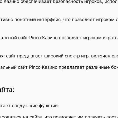
co Казино обеспечивает безопасность игроков, испо
итивно понятный интерфейс, что позволяет игрокам л
иальный сайт Pinco Казино позволяет игрокам играть
х: сайт предлагает широкий спектр игр, включая сло
альный сайт Pinco Казино предлагает различные бо
йта:
агает следующие функции:
ироваться на сайте, что позволяет им получать дост