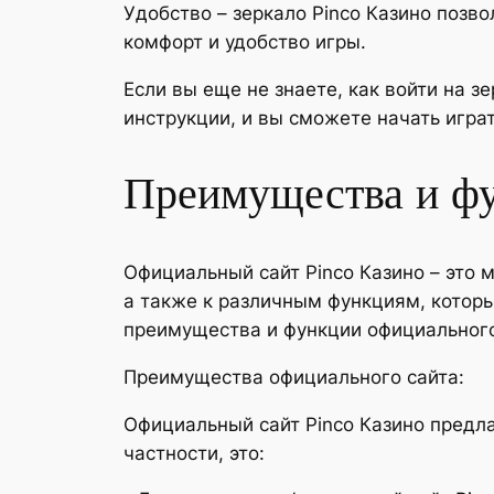
Удобство – зеркало Pinco Казино позво
комфорт и удобство игры.
Если вы еще не знаете, как войти на з
инструкции, и вы сможете начать игра
Преимущества и фу
Официальный сайт Pinco Казино – это м
а также к различным функциям, котор
преимущества и функции официального 
Преимущества официального сайта:
Официальный сайт Pinco Казино предл
частности, это: