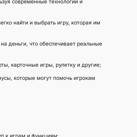
льзуя современные технологии и
егко найти и выбрать игру, которая им
 на деньги, что обеспечивает реальные
ты, карточные игры, рулетку и другие;
нусы, которые могут помочь игрокам
уп к играм и функциям;