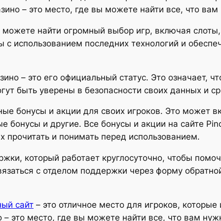
зино – это место, где вы можете найти все, что вам
 можете найти огромный выбор игр, включая слоты, 
ны с использованием последних технологий и обеспе
ино – это его официальный статус. Это означает, чт
ут быть уверены в безопасности своих данных и ср
ные бонусы и акции для своих игроков. Это может в
е бонусы и другие. Все бонусы и акции на сайте Pin
х прочитать и понимать перед использованием.
ержки, который работает круглосуточно, чтобы помоч
вязаться с отделом поддержки через форму обратной
ный сайт
– это отличное место для игроков, которые
 – это место, где вы можете найти все, что вам нуж