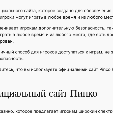
ициального сайта, которое создано для обеспечения
игроки могут играть в любое время и из любого мест
печивает игрокам дополнительную безопасность, так
играть в любое время и из любого места, где есть дос
рован.
тличный способ для игроков доступаться к играм, не
зопасность.
итесь, что вы используете официальный сайт Pinco 
ициальный сайт Пинко
-казино, которое предлагает игрокам широкий спект