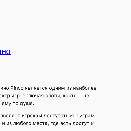
ино
ино Pinco является одним из наиболее
ектр игр, включая слоты, карточные
 ему по душе.
озволяет игрокам доступаться к играм,
и из любого места, где есть доступ к