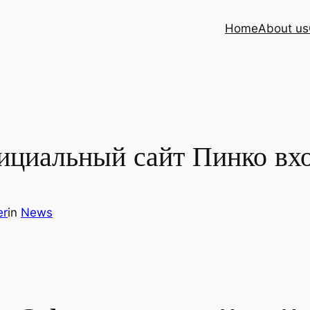
Home
About us
ициальный сайт Пинко вхо
er
in
News