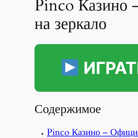
Pinco Казино 
на зеркало
ИГРАТ
Содержимое
Pinco Казино – Офици