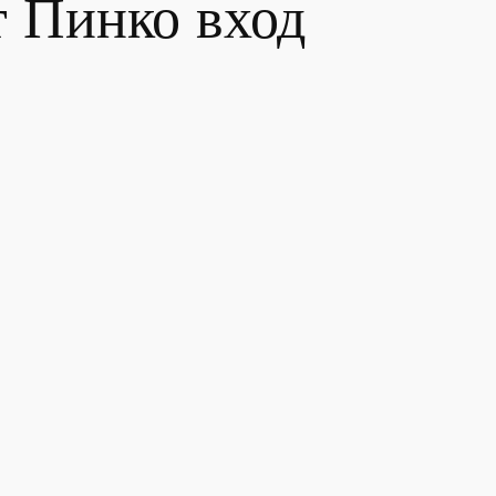
 Пинко вход