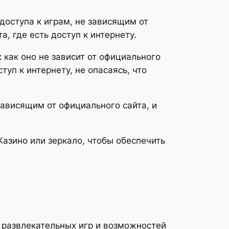
 доступа к играм, не зависящим от
а, где есть доступ к интернету.
 как оно не зависит от официального
туп к интернету, не опасаясь, что
 зависящим от официального сайта, и
Казино или зеркало, чтобы обеспечить
р развлекательных игр и возможностей