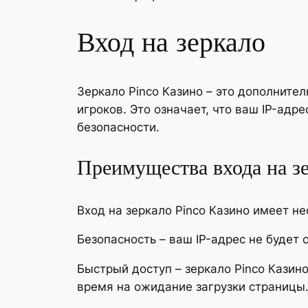
Вход на зеркало
Зеркало Pinco Казино – это дополните
игроков. Это означает, что ваш IP-адр
безопасности.
Преимущества входа на з
Вход на зеркало Pinco Казино имеет н
Безопасность – ваш IP-адрес не будет 
Быстрый доступ – зеркало Pinco Казин
время на ожидание загрузки страницы