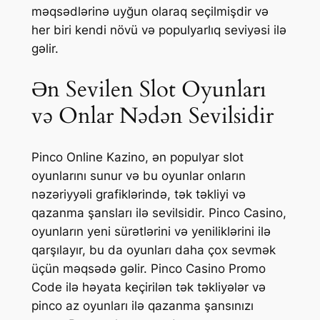
məqsədlərinə uyğun olaraq seçilmişdir və
her biri kendi növü və populyarlıq seviyəsi ilə
gəlir.
Ən Sevilen Slot Oyunları
və Onlar Nədən Sevilsidir
Pinco Online Kazino, ən populyar slot
oyunlarını sunur və bu oyunlar onların
nəzəriyyəli grafiklərində, tək təkliyi və
qazanma şansları ilə sevilsidir. Pinco Casino,
oyunların yeni sürətlərini və yeniliklərini ilə
qarşılayır, bu da oyunları daha çox sevmək
üçün məqsədə gəlir. Pinco Casino Promo
Code ilə həyata keçirilən tək təkliyələr və
pinco az oyunları ilə qazanma şansınızı