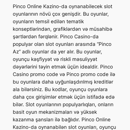
Pinco Online Kazino-da oynanabilecek slot
oyunlarının növü çox genişdir. Bu oyunlar,
oyunların temsil edilən tematik
konseptlərindən, grafiklərdən və müsahibə
şərtlərdən fərqlənir. Pinco Casino-da
populyar olan slot oyunları arasında “Pinco
Az” adlı oyunlar da yer alır. Bu oyunlar,
oyunçu kəşfiyyət və riskli məsuliyyət
dəyərlərini təyin etmək üçün idealdir. Pinco
Casino promo code və Pinco promo code ilə
bu oyunlara daha uyğunlaşdırılmış kreditlər
ala bilərsiniz. Bu kodlar, oyunçu oyunlara
daha çox girişimlər etmək üçün istifadə edə
bilər. Slot oyunlarının populyarlıqları, onların
basit oyun mekanizmaları və yüksek
kazanma şansları ilə bağlıdır. Pinco Online
Kazino-da oynanabilən slot oyunları, oyunçu