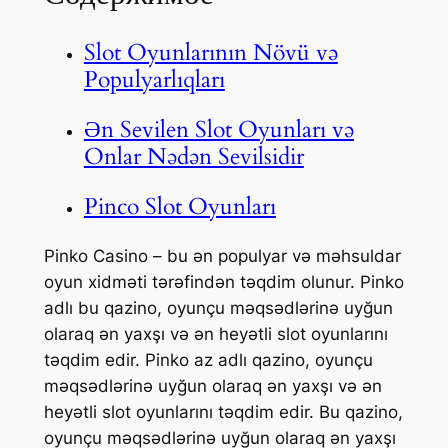
Slot Oyunlarının Növü və
Populyarlıqları
Ən Sevilen Slot Oyunları və
Onlar Nədən Sevilsidir
Pinco Slot Oyunları
Pinko Casino – bu ən populyar və məhsuldar
oyun xidməti tərəfindən təqdim olunur. Pinko
adlı bu qazino, oyunçu məqsədlərinə uyğun
olaraq ən yaxşı və ən heyətli slot oyunlarını
təqdim edir. Pinko az adlı qazino, oyunçu
məqsədlərinə uyğun olaraq ən yaxşı və ən
heyətli slot oyunlarını təqdim edir. Bu qazino,
oyunçu məqsədlərinə uyğun olaraq ən yaxşı