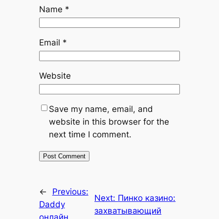
Name
*
Email
*
Website
Save my name, email, and
website in this browser for the
next time I comment.
←
Previous:
Next:
Пинко казино:
Daddy
захватывающий
онлайн