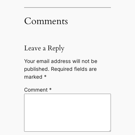
Comments
Leave a Reply
Your email address will not be
published.
Required fields are
marked
*
Comment
*