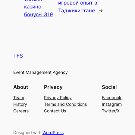
игровой опыт в
казино
Таджикистане
→
бонусы.319
TFS
Event Management Agency
About
Privacy
Social
Team
Privacy Policy
Facebook
History
Terms and Conditions
Instagram
Careers
Contact Us
Twitter/X
Designed with
WordPress