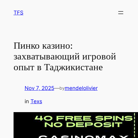
Skip
TFS
to
content
Пинко казино:
захватывающий игровой
опыт в Таджикистане
Nov 7, 2025
—
mendelolivier
by
in
Texs