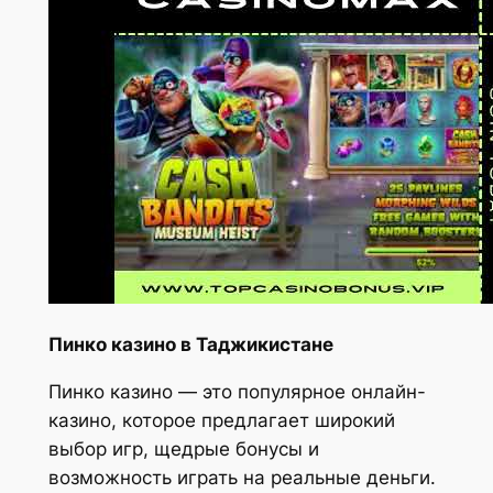
Пинко казино в Таджикистане
Пинко казино — это популярное онлайн-
казино, которое предлагает широкий
выбор игр, щедрые бонусы и
возможность играть на реальные деньги.