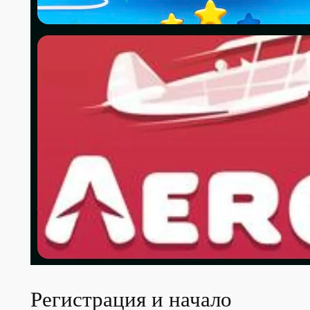
Регистрация и начало