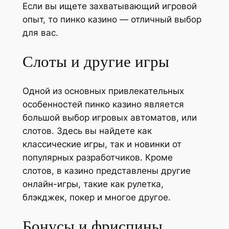
Если вы ищете захватывающий игровой
опыт, то пинко казино — отличный выбор
для вас.
Слоты и другие игры
Одной из основных привлекательных
особенностей пинко казино является
большой выбор игровых автоматов, или
слотов. Здесь вы найдете как
классические игры, так и новинки от
популярных разработчиков. Кроме
слотов, в казино представлены другие
онлайн-игры, такие как рулетка,
блэкджек, покер и многое другое.
Бонусы и фриспины