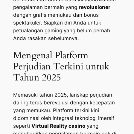
pengalaman bermain yang
revolusioner
dengan grafis memukau dan bonus
spektakuler. Siapkan diri Anda untuk
petualangan gaming yang belum pernah
Anda rasakan sebelumnya.
Mengenal Platform
Perjudian Terkini untuk
Tahun 2025
Memasuki tahun 2025, lanskap perjudian
daring terus berevolusi dengan kecepatan
yang memukau. Platform terkini kini
didominasi oleh integrasi teknologi imersif
seperti
Virtual Reality casino
yang
menghadirkan pengalaman bermain bak di