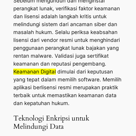
Sebelum mengunduh dan menginstal
perangkat lunak, verifikasi faktor keamanan
dan lisensi adalah langkah kritis untuk
melindungi sistem dari ancaman siber dan
masalah hukum. Selalu periksa keabsahan
lisensi dari vendor resmi untuk menghindari
penggunaan perangkat lunak bajakan yang
rentan malware. Validasi juga sertifikat
keamanan dan reputasi pengembang.
Keamanan Digital
dimulai dari keputusan
yang tepat dalam memilih software. Memilih
aplikasi berlisensi resmi merupakan praktik
terbaik untuk memastikan keamanan data
dan kepatuhan hukum.
Teknologi Enkripsi untuk
Melindungi Data