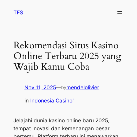
Skip
TFS
to
content
Rekomendasi Situs Kasino
Online Terbaru 2025 yang
Wajib Kamu Coba
Nov 11, 2025
—
mendelolivier
by
in
Indonesia Casino1
Jelajahi dunia kasino online baru 2025,
tempat inovasi dan kemenangan besar
bertemu. Platform terbaru ini menawarkan