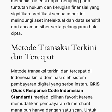
memeriksa lisensi dapat berujung pada
tuntutan hukum dan kerugian finansial yang
signifikan.
Verifikasi semua aspek ini
melindungi aset intelektual dan data sensitif
dari ancaman siber serta pelanggaran hak
cipta.
Metode Transaksi Terkini
dan Tercepat
Metode transaksi terkini dan tercepat di
Indonesia kini didominasi oleh sistem
pembayaran digital yang serba instan.
QRIS
(Quick Response Code Indonesian
Standard)
menjadi pilihan favorit karena
memudahkan pembayaran di merchant
mana pun hanya dengan satu scan. Untuk