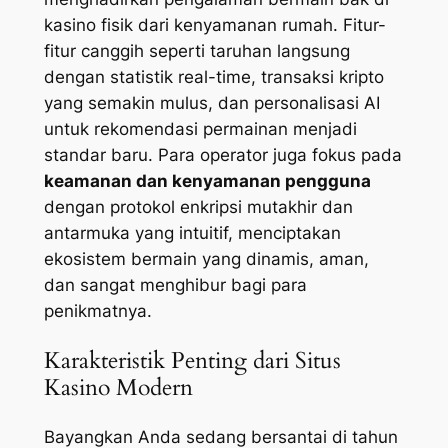
kasino fisik dari kenyamanan rumah. Fitur-
fitur canggih seperti taruhan langsung
dengan statistik real-time, transaksi kripto
yang semakin mulus, dan personalisasi AI
untuk rekomendasi permainan menjadi
standar baru. Para operator juga fokus pada
keamanan dan kenyamanan pengguna
dengan protokol enkripsi mutakhir dan
antarmuka yang intuitif, menciptakan
ekosistem bermain yang dinamis, aman,
dan sangat menghibur bagi para
penikmatnya.
Karakteristik Penting dari Situs
Kasino Modern
Bayangkan Anda sedang bersantai di tahun