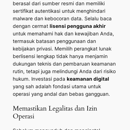
berasal dari sumber resmi dan memiliki
sertifikat autentikasi untuk menghindari
malware dan kebocoran data. Selalu baca
dengan cermat
lisensi pengguna akhir
untuk memahami hak dan kewajiban Anda,
termasuk batasan penggunaan dan
kebijakan privasi. Memilih perangkat lunak
berlisensi lengkap tidak hanya menjamin
dukungan teknis dan pembaruan keamanan
rutin, tetapi juga melindungi Anda dari risiko
hukum. Investasi pada
keamanan digital
yang sah adalah fondasi utama untuk
operasi yang andal dan bebas gangguan.
Memastikan Legalitas dan Izin
Operasi