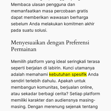
Membaca ulasan pengguna dan
memanfaatkan masa percobaan gratis
dapat memberikan wawasan berharga
sebelum Anda melakukan komitmen akhir
pada suatu solusi.
Menyesuaikan dengan Preferensi
Permainan
Memilih platform yang ideal seringkali terasa
seperti berjalan di labirin. Kunci utamanya
adalah memahami
kebutuhan spesifik
Anda
sendiri terlebih dahulu. Apakah untuk
membangun komunitas, berjualan online,
atau sekadar berbagi cerita? Setiap platform
memiliki karakter dan audiensnya masing-
masing. Dengan merenung sejenak tentang