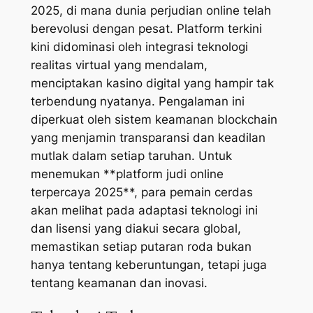
2025, di mana dunia perjudian online telah
berevolusi dengan pesat. Platform terkini
kini didominasi oleh integrasi teknologi
realitas virtual yang mendalam,
menciptakan kasino digital yang hampir tak
terbendung nyatanya. Pengalaman ini
diperkuat oleh sistem keamanan blockchain
yang menjamin transparansi dan keadilan
mutlak dalam setiap taruhan. Untuk
menemukan **platform judi online
terpercaya 2025**, para pemain cerdas
akan melihat pada adaptasi teknologi ini
dan lisensi yang diakui secara global,
memastikan setiap putaran roda bukan
hanya tentang keberuntungan, tetapi juga
tentang keamanan dan inovasi.