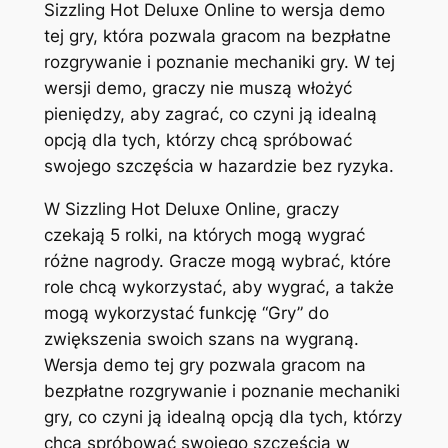
Sizzling Hot Deluxe Online to wersja demo
tej gry, która pozwala gracom na bezpłatne
rozgrywanie i poznanie mechaniki gry. W tej
wersji demo, graczy nie muszą włożyć
pieniędzy, aby zagrać, co czyni ją idealną
opcją dla tych, którzy chcą spróbować
swojego szczęścia w hazardzie bez ryzyka.
W Sizzling Hot Deluxe Online, graczy
czekają 5 rolki, na których mogą wygrać
różne nagrody. Gracze mogą wybrać, które
role chcą wykorzystać, aby wygrać, a także
mogą wykorzystać funkcję “Gry” do
zwiększenia swoich szans na wygraną.
Wersja demo tej gry pozwala gracom na
bezpłatne rozgrywanie i poznanie mechaniki
gry, co czyni ją idealną opcją dla tych, którzy
chcą spróbować swojego szczęścia w