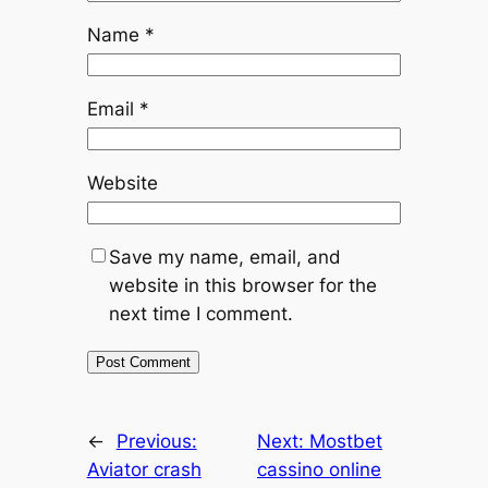
Name
*
Email
*
Website
Save my name, email, and
website in this browser for the
next time I comment.
←
Previous:
Next:
Mostbet
Aviator crash
cassino online