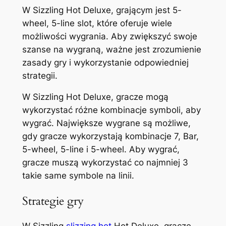
W Sizzling Hot Deluxe, grającym jest 5-
wheel, 5-line slot, które oferuje wiele
możliwości wygrania. Aby zwiększyć swoje
szanse na wygraną, ważne jest zrozumienie
zasady gry i wykorzystanie odpowiedniej
strategii.
W Sizzling Hot Deluxe, gracze mogą
wykorzystać różne kombinacje symboli, aby
wygrać. Największe wygrane są możliwe,
gdy gracze wykorzystają kombinacje 7, Bar,
5-wheel, 5-line i 5-wheel. Aby wygrać,
gracze muszą wykorzystać co najmniej 3
takie same symbole na linii.
Strategie gry
W Sizzling
slizzing hot
Hot Deluxe, gracze