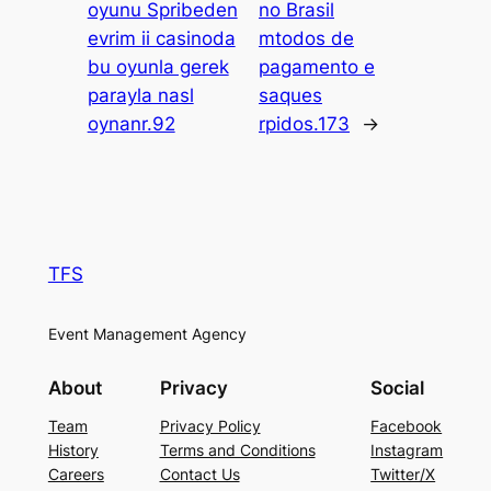
oyunu Spribeden
no Brasil
evrim ii casinoda
mtodos de
bu oyunla gerek
pagamento e
parayla nasl
saques
oynanr.92
rpidos.173
→
TFS
Event Management Agency
About
Privacy
Social
Team
Privacy Policy
Facebook
History
Terms and Conditions
Instagram
Careers
Contact Us
Twitter/X