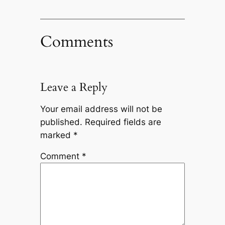
Comments
Leave a Reply
Your email address will not be
published.
Required fields are
marked
*
Comment
*