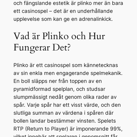
och fängslande estetik är plinko mer än bara
ett casinospel – det är en underhållande
upplevelse som kan ge en adrenalinkick.
Vad är Plinko och Hur
Fungerar Det?
Plinko är ett casinospel som kännetecknas
av sin enkla men engagerande spelmekanik.
En boll släpps ner från toppen av en
pyramidformad spelplan, och studsar
slumpmässigt nedåt genom olika rader av
spår. Varje spår har ett visst värde, och den
slutliga summan av värdena i spåren där
bollen landar bestämmer vinsten. Spelets
RTP (Return to Player) är imponerande 99%,
vilket innebär att spelaren i genomsnitt får