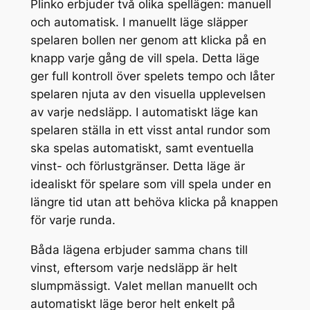
Plinko erbjuder två olika spellägen: manuell
och automatisk. I manuellt läge släpper
spelaren bollen ner genom att klicka på en
knapp varje gång de vill spela. Detta läge
ger full kontroll över spelets tempo och låter
spelaren njuta av den visuella upplevelsen
av varje nedsläpp. I automatiskt läge kan
spelaren ställa in ett visst antal rundor som
ska spelas automatiskt, samt eventuella
vinst- och förlustgränser. Detta läge är
idealiskt för spelare som vill spela under en
längre tid utan att behöva klicka på knappen
för varje runda.
Båda lägena erbjuder samma chans till
vinst, eftersom varje nedsläpp är helt
slumpmässigt. Valet mellan manuellt och
automatiskt läge beror helt enkelt på