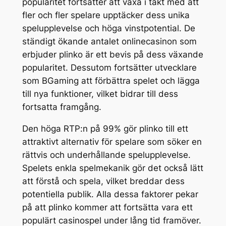
popularitet fortsätter att växa i takt med att
fler och fler spelare upptäcker dess unika
spelupplevelse och höga vinstpotential. De
ständigt ökande antalet onlinecasinon som
erbjuder plinko är ett bevis på dess växande
popularitet. Dessutom fortsätter utvecklare
som BGaming att förbättra spelet och lägga
till nya funktioner, vilket bidrar till dess
fortsatta framgång.
Den höga RTP:n på 99% gör plinko till ett
attraktivt alternativ för spelare som söker en
rättvis och underhållande spelupplevelse.
Spelets enkla spelmekanik gör det också lätt
att förstå och spela, vilket breddar dess
potentiella publik. Alla dessa faktorer pekar
på att plinko kommer att fortsätta vara ett
populärt casinospel under lång tid framöver.