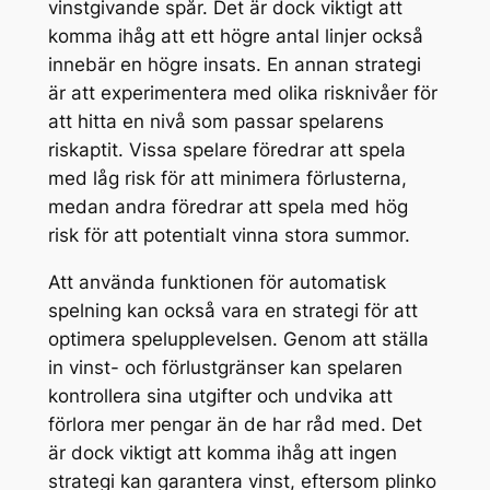
vinstgivande spår. Det är dock viktigt att
komma ihåg att ett högre antal linjer också
innebär en högre insats. En annan strategi
är att experimentera med olika risknivåer för
att hitta en nivå som passar spelarens
riskaptit. Vissa spelare föredrar att spela
med låg risk för att minimera förlusterna,
medan andra föredrar att spela med hög
risk för att potentialt vinna stora summor.
Att använda funktionen för automatisk
spelning kan också vara en strategi för att
optimera spelupplevelsen. Genom att ställa
in vinst- och förlustgränser kan spelaren
kontrollera sina utgifter och undvika att
förlora mer pengar än de har råd med. Det
är dock viktigt att komma ihåg att ingen
strategi kan garantera vinst, eftersom plinko