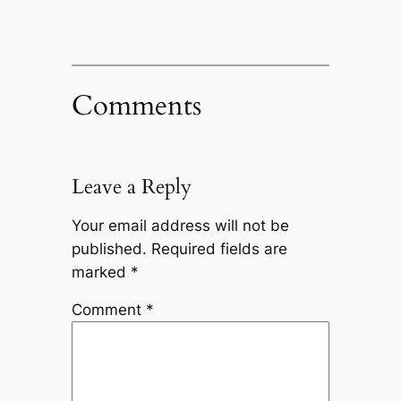
Comments
Leave a Reply
Your email address will not be
published.
Required fields are
marked
*
Comment
*