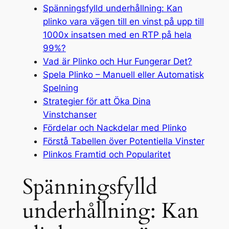
Spänningsfylld underhållning: Kan
plinko vara vägen till en vinst på upp till
1000x insatsen med en RTP på hela
99%?
Vad är Plinko och Hur Fungerar Det?
Spela Plinko – Manuell eller Automatisk
Spelning
Strategier för att Öka Dina
Vinstchanser
Fördelar och Nackdelar med Plinko
Förstå Tabellen över Potentiella Vinster
Plinkos Framtid och Popularitet
Spänningsfylld
underhållning: Kan