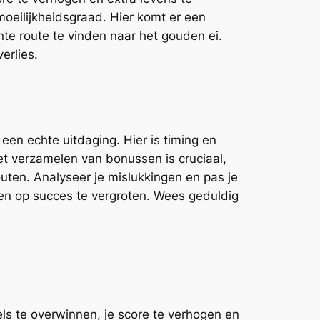
oeilijkheidsgraad. Hier komt er een
nte route te vinden naar het gouden ei.
erlies.
een echte uitdaging. Hier is timing en
et verzamelen van bonussen is cruciaal,
outen. Analyseer je mislukkingen en pas je
sen op succes te vergroten. Wees geduldig
ls te overwinnen, je score te verhogen en