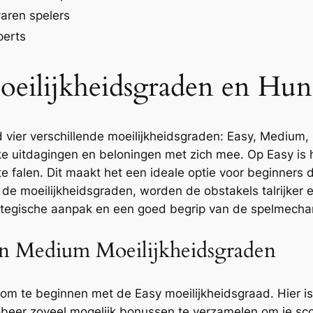
varen spelers
perts
oeilijkheidsgraden en Hun
 vier verschillende moeilijkheidsgraden: Easy, Medium,
ke uitdagingen en beloningen met zich mee. Op Easy is h
 falen. Dit maakt het een ideale optie voor beginners d
de moeilijkheidsgraden, worden de obstakels talrijker e
trategische aanpak en een goed begrip van de spelmech
 en Medium Moeilijkheidsgraden
om te beginnen met de Easy moeilijkheidsgraad. Hier is
robeer zoveel mogelijk bonussen te verzamelen om je sco