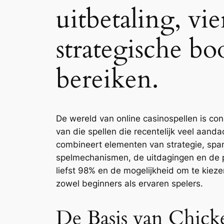
uitbetaling, vi
strategische bo
bereiken.
De wereld van online casinospellen is co
van die spellen die recentelijk veel aan
combineert elementen van strategie, span
spelmechanismen, de uitdagingen en de p
liefst 98% en de mogelijkheid om te kieze
zowel beginners als ervaren spelers.
De Basis van Chick