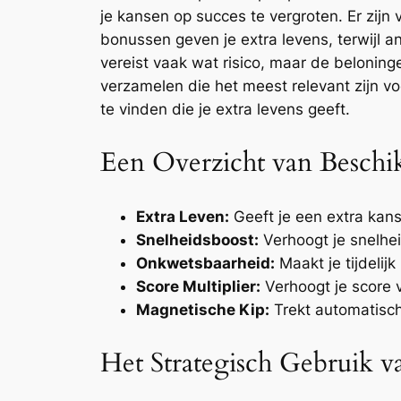
je kansen op succes te vergroten. Er zijn
bonussen geven je extra levens, terwijl 
vereist vaak wat risico, maar de belonin
verzamelen die het meest relevant zijn voo
te vinden die je extra levens geeft.
Een Overzicht van Beschi
Extra Leven:
Geeft je een extra kans
Snelheidsboost:
Verhoogt je snelhei
Onkwetsbaarheid:
Maakt je tijdelij
Score Multiplier:
Verhoogt je score 
Magnetische Kip:
Trekt automatisch
Het Strategisch Gebruik 