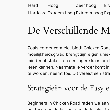
Hard
Hoog
Zeer hoog
Er
Hardcore
Extreem hoog
Extreem hoog
Ex
De Verschillende M
Zoals eerder vermeld, biedt Chicken Road
moeilijkheidsgraad brengt zijn eigen unie
minder obstakels en een lagere kans om te
leren kennen. Naarmate je verder komt in 
te worden, neemt toe. Dit vereist een s
Strategieën voor de Easy
Beginners in Chicken Road raden we aan 
besturing en de lay-out van de levels. P