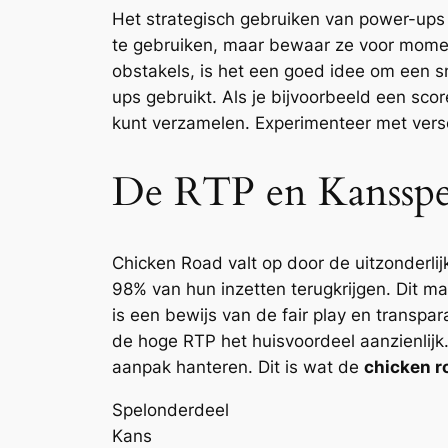
Het strategisch gebruiken van power-ups 
te gebruiken, maar bewaar ze voor moment
obstakels, is het een goed idee om een 
ups gebruikt. Als je bijvoorbeeld een scor
kunt verzamelen. Experimenteer met versc
De RTP en Kansspe
Chicken Road valt op door de uitzonderlij
98% van hun inzetten terugkrijgen. Dit m
is een bewijs van de fair play en transpa
de hoge RTP het huisvoordeel aanzienlijk
aanpak hanteren. Dit is wat de
chicken r
Spelonderdeel
Kans