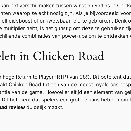
kan het verschil maken tussen winst en verlies in Chi
en waarop ze echt nodig zijn. Als je bijvoorbeeld voor 
snelheidsboost of onkwetsbaarheid te gebruiken. Denk o
e multiplier hebt, is het gunstig om deze te gebruiken t
hillende combinaties van power-ups om te ontdekken wa
len in Chicken Road
k hoge Return to Player (RTP) van 98%. Dit betekent da
aakt Chicken Road tot een van de meest royale casinosp
rantie van de game. Hoewel er altijd een element van gel
. Dit betekent dat spelers een grotere kans hebben om t
oad review
duidelijk maakt.