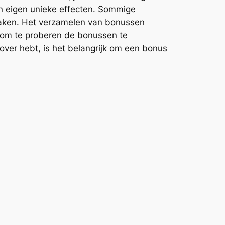
ijn eigen unieke effecten. Sommige
 maken. Het verzamelen van bonussen
s om te proberen de bonussen te
 over hebt, is het belangrijk om een bonus