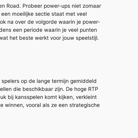
cken Road. Probeer power-ups niet zomaar
een moeilijke sectie staat met veel
ok na over de volgorde waarin je power-
ijdens een periode waarin je veel punten
t het beste werkt voor jouw speelstijl.
t spelers op de lange termijn gemiddeld
ellen die beschikbaar zijn. De hoge RTP
uk bij kansspelen komt kijken, verkleint
e winnen, vooral als ze een strategische