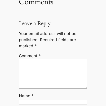
Comments
Leave a Reply
Your email address will not be
published.
Required fields are
marked
*
Comment
*
Name
*