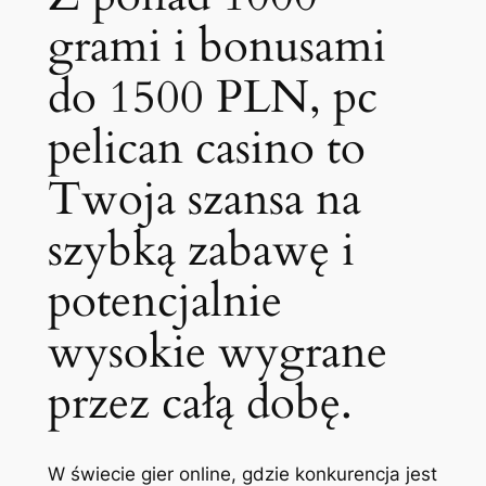
grami i bonusami
do 1500 PLN, pc
pelican casino to
Twoja szansa na
szybką zabawę i
potencjalnie
wysokie wygrane
przez całą dobę.
W świecie gier online, gdzie konkurencja jest