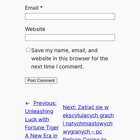
Email
*
Website
Save my name, email, and
website in this browser for the
next time I comment.
←
Previous:
Next:
Zatrać się w
Unleashing
ekscytujących grach
Luck with
i natychmiastowych
Fortune Tiger
wygranych – pc
A New Era in
Pelican Casino to