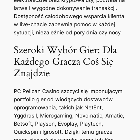
łatwe i wygodne dokonywanie transakcji.
Dostępność całodobowego wsparcia klienta
w live-chacie zapewnia pomoc w każdej
sytuacji, niezależnie od pory dnia czy nocy.
Szeroki Wybór Gier: Dla
Każdego Gracza Coś Się
Znajdzie
PC Pelican Casino szczyci się imponującym
portfolio gier od wiodących dostawców
oprogramowania, takich jak NetEnt,
Yggdrasil, Microgaming, Novomatic, Amatic,
Betsoft, Playson, Evoplay, Playtech,
Quickspin i Igrosoft. Dzięki temu gracze