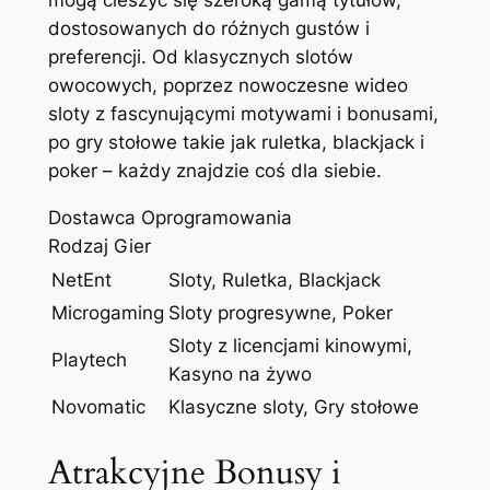
mogą cieszyć się szeroką gamą tytułów,
dostosowanych do różnych gustów i
preferencji. Od klasycznych slotów
owocowych, poprzez nowoczesne wideo
sloty z fascynującymi motywami i bonusami,
po gry stołowe takie jak ruletka, blackjack i
poker – każdy znajdzie coś dla siebie.
Dostawca Oprogramowania
Rodzaj Gier
NetEnt
Sloty, Ruletka, Blackjack
Microgaming
Sloty progresywne, Poker
Sloty z licencjami kinowymi,
Playtech
Kasyno na żywo
Novomatic
Klasyczne sloty, Gry stołowe
Atrakcyjne Bonusy i