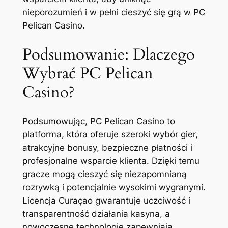
nieporozumień i w pełni cieszyć się grą w PC
Pelican Casino.
Podsumowanie: Dlaczego
Wybrać PC Pelican
Casino?
Podsumowując, PC Pelican Casino to
platforma, która oferuje szeroki wybór gier,
atrakcyjne bonusy, bezpieczne płatności i
profesjonalne wsparcie klienta. Dzięki temu
gracze mogą cieszyć się niezapomnianą
rozrywką i potencjalnie wysokimi wygranymi.
Licencja Curaçao gwarantuje uczciwość i
transparentność działania kasyna, a
nowoczesne technologie zapewniają