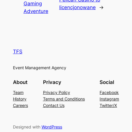
Gaming
licencjonowane
→
Adventure
TFS
Event Management Agency
About
Privacy
Social
Team
Privacy Policy
Facebook
History
Terms and Conditions
Instagram
Careers
Contact Us
Twitter/X
Designed with
WordPress