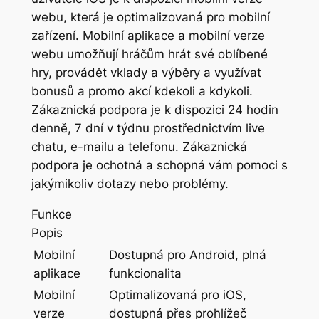
webu, která je optimalizovaná pro mobilní
zařízení. Mobilní aplikace a mobilní verze
webu umožňují hráčům hrát své oblíbené
hry, provádět vklady a výběry a využívat
bonusů a promo akcí kdekoli a kdykoli.
Zákaznická podpora je k dispozici 24 hodin
denně, 7 dní v týdnu prostřednictvím live
chatu, e-mailu a telefonu. Zákaznická
podpora je ochotná a schopná vám pomoci s
jakýmikoliv dotazy nebo problémy.
Funkce
Popis
Mobilní
Dostupná pro Android, plná
aplikace
funkcionalita
Mobilní
Optimalizovaná pro iOS,
verze
dostupná přes prohlížeč