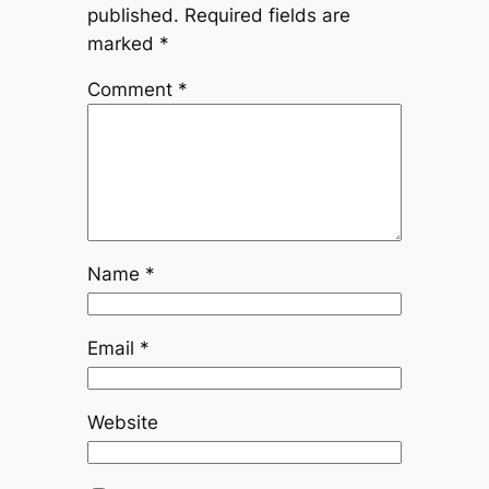
published.
Required fields are
marked
*
Comment
*
Name
*
Email
*
Website