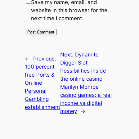
Save my name, email, and
website in this browser for the
next time I comment.
Next:
Dynamite
←
Previous:
Digger Slot
100 percent
Possibilities inside
free Ports &
the online casino
On line
Marilyn Monroe
Personal
casino games: a real
Gambling
income vs digital
establishment
money
→