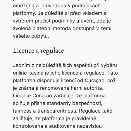
omezena a je uvedena v podmínkách
platformy. Je důležité si před vkladem a
výběrem přečíst podmínky a ověřit, zda je
zvolená platební metoda dostupná v zemi
vašeho pobytu.
Licence a regulace
Jedním z nejdůležitějších aspektů při výběru
online kasina je jeho licence a regulace. Tato
platforma disponuje licencí od Curaçao, což
je známá a renomovaná herní autorita.
Licence Curaçao zaručuje, že platforma
splňuje přísné standardy bezpečnosti,
fairness a transparentnosti. Regulace také
zajišťuje, že platforma je pravidelně
kontrolována a auditována nezávislou