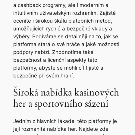
a cashback programy, ale i moderním a
intuitivním uživatelským rozhraním. Zajisté
oceníte i širokou škálu platebních metod,
umožňujících rychlé a bezpečné vklady a
výběry. Podíváme se detailněji na to, jak se
platforma stará o své hráče a jaké možnosti
podpory nabízí. Zhodnotíme také
bezpečnost a licenční aspekty této
platformy, abyste se mohli cítit jistě a
bezpečně při svém hraní.
Široká nabídka kasinových
her a sportovního sázení
Jedním z hlavních lákadel této platformy je
její rozmanitá nabídka her. Najdete zde